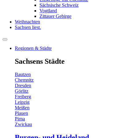
Sächsische Schweiz
Vogtland
Zittauer Gebirge
Weihnachten
Sachsen liest.
Regionen & Städte
Sachsens Städte
Bautzen
Chemnitz
Dresden
Görlitz
Freiberg
Leipzig
Meißen
Plauen
Pirna
Zwickau
Burgen- und Heideland