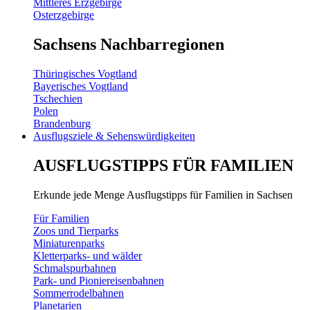
Mittleres Erzgebirge
Osterzgebirge
Sachsens Nachbarregionen
Thüringisches Vogtland
Bayerisches Vogtland
Tschechien
Polen
Brandenburg
Ausflugsziele & Sehenswürdigkeiten
AUSFLUGSTIPPS FÜR FAMILIEN
Erkunde jede Menge Ausflugstipps für Familien in Sachsen
Für Familien
Zoos und Tierparks
Miniaturenparks
Kletterparks- und wälder
Schmalspurbahnen
Park- und Pioniereisenbahnen
Sommerrodelbahnen
Planetarien