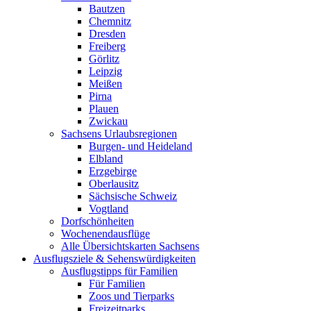
Bautzen
Chemnitz
Dresden
Freiberg
Görlitz
Leipzig
Meißen
Pirna
Plauen
Zwickau
Sachsens Urlaubsregionen
Burgen- und Heideland
Elbland
Erzgebirge
Oberlausitz
Sächsische Schweiz
Vogtland
Dorfschönheiten
Wochenendausflüge
Alle Übersichtskarten Sachsens
Ausflugsziele & Sehenswürdigkeiten
Ausflugstipps für Familien
Für Familien
Zoos und Tierparks
Freizeitparks