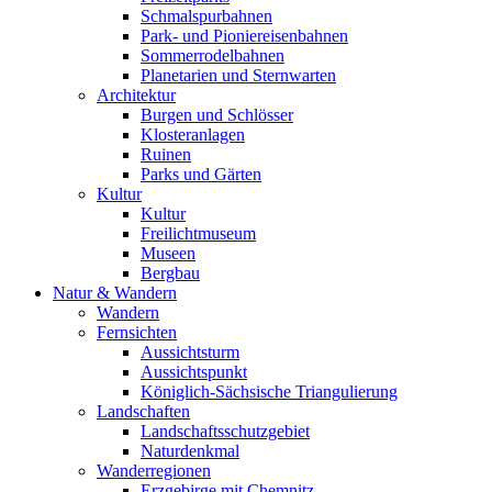
Schmalspurbahnen
Park- und Pioniereisenbahnen
Sommerrodelbahnen
Planetarien und Sternwarten
Architektur
Burgen und Schlösser
Klosteranlagen
Ruinen
Parks und Gärten
Kultur
Kultur
Freilichtmuseum
Museen
Bergbau
Natur & Wandern
Wandern
Fernsichten
Aussichtsturm
Aussichtspunkt
Königlich-Sächsische Triangulierung
Landschaften
Landschaftsschutzgebiet
Naturdenkmal
Wanderregionen
Erzgebirge mit Chemnitz