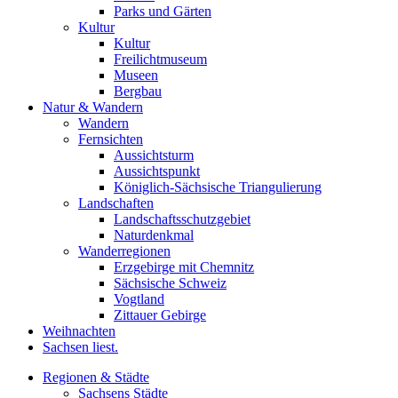
Parks und Gärten
Kultur
Kultur
Freilichtmuseum
Museen
Bergbau
Natur & Wandern
Wandern
Fernsichten
Aussichtsturm
Aussichtspunkt
Königlich-Sächsische Triangulierung
Landschaften
Landschaftsschutzgebiet
Naturdenkmal
Wanderregionen
Erzgebirge mit Chemnitz
Sächsische Schweiz
Vogtland
Zittauer Gebirge
Weihnachten
Sachsen liest.
Regionen & Städte
Sachsens Städte