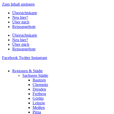
Zum Inhalt springen
Übersichtskarte
Neu hier?
Über mich
Reiseangebote
Übersichtskarte
Neu hier?
Über mich
Reiseangebote
Facebook
Twitter
Instagram
Regionen & Städte
Sachsens Städte
Bautzen
Chemnitz
Dresden
Freiberg
Görlitz
Leipzig
Meißen
Pirna