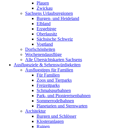
Plauen
Zwickau
Sachsens Urlaubsregionen
Burgen- und Heideland
Elbland
Erzgebirge
Oberlausitz
Sächsische Schweiz
Vogtland
Dorfschönheiten
Wochenendausflüge
Alle Übersichtskarten Sachsens
Ausflugsziele & Sehenswürdigkeiten
Ausflugstipps für Familien
Für Familien
Zoos und Tierparks
Freizeitparks
Schmalspurbahnen
Park- und Pioniereisenbahnen
Sommerrodelbahnen
Planetarien und Sternwarten
Architektur
Burgen und Schlösser
Klosteranlagen
Ruinen