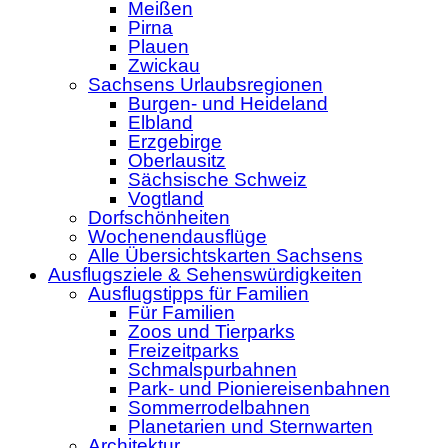
Meißen
Pirna
Plauen
Zwickau
Sachsens Urlaubsregionen
Burgen- und Heideland
Elbland
Erzgebirge
Oberlausitz
Sächsische Schweiz
Vogtland
Dorfschönheiten
Wochenendausflüge
Alle Übersichtskarten Sachsens
Ausflugsziele & Sehenswürdigkeiten
Ausflugstipps für Familien
Für Familien
Zoos und Tierparks
Freizeitparks
Schmalspurbahnen
Park- und Pioniereisenbahnen
Sommerrodelbahnen
Planetarien und Sternwarten
Architektur