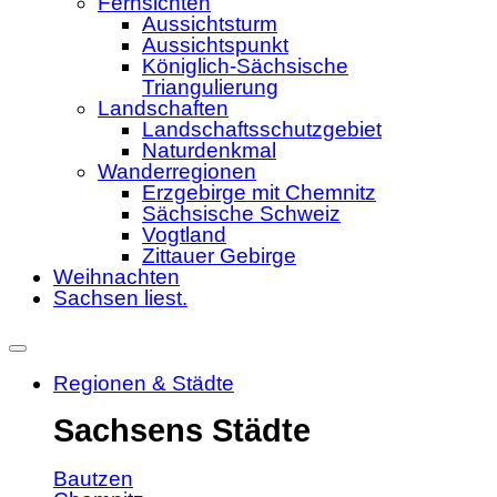
Fernsichten
Aussichtsturm
Aussichtspunkt
Königlich-Sächsische
Triangulierung
Landschaften
Landschaftsschutzgebiet
Naturdenkmal
Wanderregionen
Erzgebirge mit Chemnitz
Sächsische Schweiz
Vogtland
Zittauer Gebirge
Weihnachten
Sachsen liest.
Regionen & Städte
Sachsens Städte
Bautzen