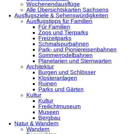
Wochenendausflüge
Alle Übersichtskarten Sachsens
Ausflugsziele & Sehenswürdigkeiten
Ausflugstipps für Familien
Für Familien
Zoos und Tierparks
Freizeitparks
Schmalspurbahnen
Park- und Pioniereisenbahnen
Sommerrodelbahnen
Planetarien und Sternwarten
Architektur
Burgen und Schlösser
Klosteranlagen
Ruinen
Parks und Gärten
Kultur
Kultur
Freilichtmuseum
Museen
Bergbau
Natur & Wandern
Wandern