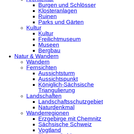
Burgen und Schlösser
Klosteranlagen
Ruinen
Parks und Gärten
Kultur
Kultur
Freilichtmuseum
Museen
Bergbau
Natur & Wandern
Wandern
Fernsichten
Aussichtsturm
Aussichtspunkt
Königlich-Sächsische
Triangulierung
Landschaften
Landschaftsschutzgebiet
Naturdenkmal
Wanderregionen
Erzgebirge mit Chemnitz
Sächsische Schweiz
Vogtland