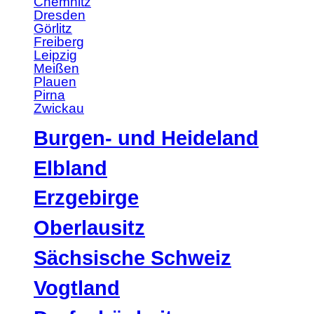
Chemnitz
Dresden
Görlitz
Freiberg
Leipzig
Meißen
Plauen
Pirna
Zwickau
Burgen- und Heideland
Elbland
Erzgebirge
Oberlausitz
Sächsische Schweiz
Vogtland