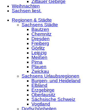
Zittauer Gebirge
Weihnachten
Sachsen liest.
Regionen & Städte
Sachsens Städte
Bautzen
Chemnitz
Dresden
Freiberg
Görlitz
Leipzig
Meißen
Pirna
Plauen
Zwickau
Sachsens Urlaubsregionen
Burgen- und Heideland
Elbland
Erzgebirge
Oberlausitz
Sächsische Schweiz
Vogtland
Dorfschönheiten