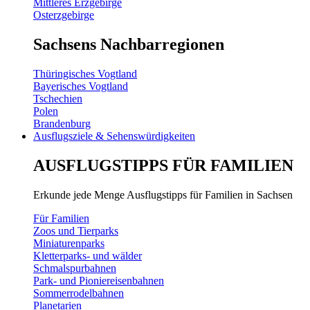
Mittleres Erzgebirge
Osterzgebirge
Sachsens Nachbarregionen
Thüringisches Vogtland
Bayerisches Vogtland
Tschechien
Polen
Brandenburg
Ausflugsziele & Sehenswürdigkeiten
AUSFLUGSTIPPS FÜR FAMILIEN
Erkunde jede Menge Ausflugstipps für Familien in Sachsen
Für Familien
Zoos und Tierparks
Miniaturenparks
Kletterparks- und wälder
Schmalspurbahnen
Park- und Pioniereisenbahnen
Sommerrodelbahnen
Planetarien