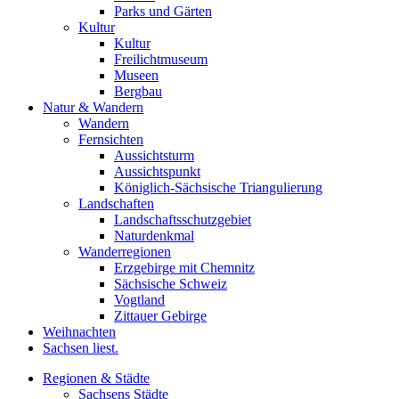
Parks und Gärten
Kultur
Kultur
Freilichtmuseum
Museen
Bergbau
Natur & Wandern
Wandern
Fernsichten
Aussichtsturm
Aussichtspunkt
Königlich-Sächsische Triangulierung
Landschaften
Landschaftsschutzgebiet
Naturdenkmal
Wanderregionen
Erzgebirge mit Chemnitz
Sächsische Schweiz
Vogtland
Zittauer Gebirge
Weihnachten
Sachsen liest.
Regionen & Städte
Sachsens Städte