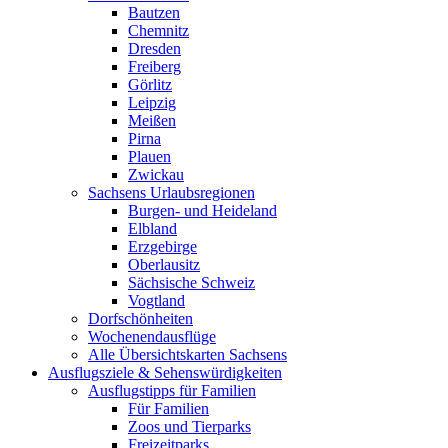
Bautzen
Chemnitz
Dresden
Freiberg
Görlitz
Leipzig
Meißen
Pirna
Plauen
Zwickau
Sachsens Urlaubsregionen
Burgen- und Heideland
Elbland
Erzgebirge
Oberlausitz
Sächsische Schweiz
Vogtland
Dorfschönheiten
Wochenendausflüge
Alle Übersichtskarten Sachsens
Ausflugsziele & Sehenswürdigkeiten
Ausflugstipps für Familien
Für Familien
Zoos und Tierparks
Freizeitparks