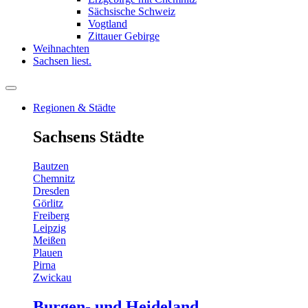
Sächsische Schweiz
Vogtland
Zittauer Gebirge
Weihnachten
Sachsen liest.
Regionen & Städte
Sachsens Städte
Bautzen
Chemnitz
Dresden
Görlitz
Freiberg
Leipzig
Meißen
Plauen
Pirna
Zwickau
Burgen- und Heideland