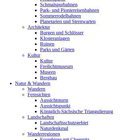
Schmalspurbahnen
Park- und Pioniereisenbahnen
Sommerrodelbahnen
Planetarien und Sternwarten
Architektur
Burgen und Schlösser
Klosteranlagen
Ruinen
Parks und Gärten
Kultur
Kultur
Freilichtmuseum
Museen
Bergbau
Natur & Wandern
Wandern
Fernsichten
Aussichtsturm
Aussichtspunkt
Königlich-Sächsische Triangulierung
Landschaften
Landschaftsschutzgebiet
Naturdenkmal
Wanderregionen
Erzgebirge mit Chemnitz