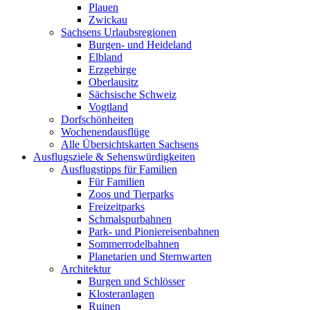
Plauen
Zwickau
Sachsens Urlaubsregionen
Burgen- und Heideland
Elbland
Erzgebirge
Oberlausitz
Sächsische Schweiz
Vogtland
Dorfschönheiten
Wochenendausflüge
Alle Übersichtskarten Sachsens
Ausflugsziele & Sehenswürdigkeiten
Ausflugstipps für Familien
Für Familien
Zoos und Tierparks
Freizeitparks
Schmalspurbahnen
Park- und Pioniereisenbahnen
Sommerrodelbahnen
Planetarien und Sternwarten
Architektur
Burgen und Schlösser
Klosteranlagen
Ruinen