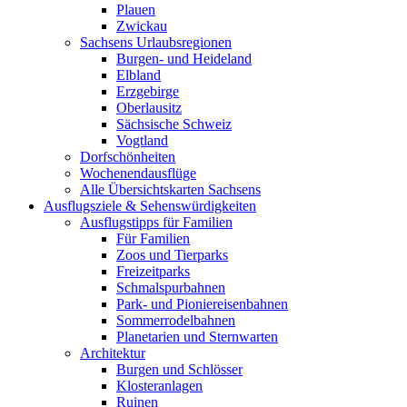
Plauen
Zwickau
Sachsens Urlaubsregionen
Burgen- und Heideland
Elbland
Erzgebirge
Oberlausitz
Sächsische Schweiz
Vogtland
Dorfschönheiten
Wochenendausflüge
Alle Übersichtskarten Sachsens
Ausflugsziele & Sehenswürdigkeiten
Ausflugstipps für Familien
Für Familien
Zoos und Tierparks
Freizeitparks
Schmalspurbahnen
Park- und Pioniereisenbahnen
Sommerrodelbahnen
Planetarien und Sternwarten
Architektur
Burgen und Schlösser
Klosteranlagen
Ruinen