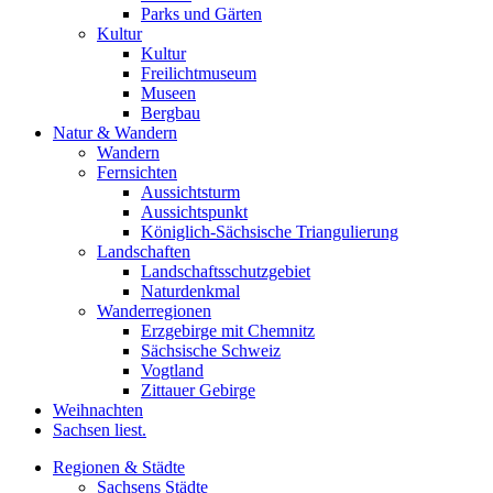
Parks und Gärten
Kultur
Kultur
Freilichtmuseum
Museen
Bergbau
Natur & Wandern
Wandern
Fernsichten
Aussichtsturm
Aussichtspunkt
Königlich-Sächsische Triangulierung
Landschaften
Landschaftsschutzgebiet
Naturdenkmal
Wanderregionen
Erzgebirge mit Chemnitz
Sächsische Schweiz
Vogtland
Zittauer Gebirge
Weihnachten
Sachsen liest.
Regionen & Städte
Sachsens Städte