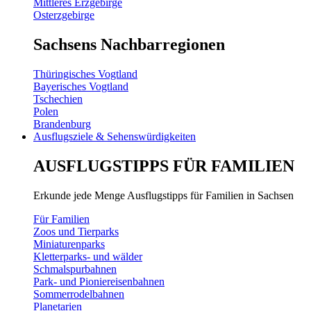
Mittleres Erzgebirge
Osterzgebirge
Sachsens Nachbarregionen
Thüringisches Vogtland
Bayerisches Vogtland
Tschechien
Polen
Brandenburg
Ausflugsziele & Sehenswürdigkeiten
AUSFLUGSTIPPS FÜR FAMILIEN
Erkunde jede Menge Ausflugstipps für Familien in Sachsen
Für Familien
Zoos und Tierparks
Miniaturenparks
Kletterparks- und wälder
Schmalspurbahnen
Park- und Pioniereisenbahnen
Sommerrodelbahnen
Planetarien