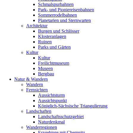
Schmalspurbahnen
Park- und Pioniereisenbahnen
Sommerrodelbahnen
Planetarien und Sternwarten
Architektur
Burgen und Schlösser
Klosteranlagen
Ruinen
Parks und Gärten
Kultur
Kultur
Freilichtmuseum
Museen
Bergbau
Natur & Wandern
Wandern
Fernsichten
Aussichtsturm
Aussichtspunkt
Königlich-Sächsische Triangulierung
Landschaften
Landschaftsschutzgebiet
Naturdenkmal
Wanderregionen
Erzgebirge mit Chemnitz