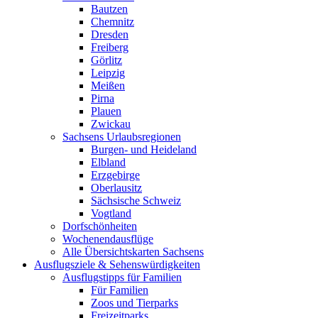
Bautzen
Chemnitz
Dresden
Freiberg
Görlitz
Leipzig
Meißen
Pirna
Plauen
Zwickau
Sachsens Urlaubsregionen
Burgen- und Heideland
Elbland
Erzgebirge
Oberlausitz
Sächsische Schweiz
Vogtland
Dorfschönheiten
Wochenendausflüge
Alle Übersichtskarten Sachsens
Ausflugsziele & Sehenswürdigkeiten
Ausflugstipps für Familien
Für Familien
Zoos und Tierparks
Freizeitparks