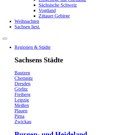
Sächsische Schweiz
Vogtland
Zittauer Gebirge
Weihnachten
Sachsen liest.
Regionen & Städte
Sachsens Städte
Bautzen
Chemnitz
Dresden
Görlitz
Freiberg
Leipzig
Meißen
Plauen
Pirna
Zwickau
Burgen- und Heideland