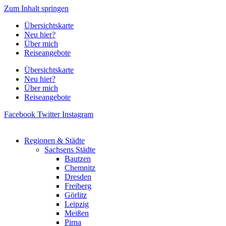
Zum Inhalt springen
Übersichtskarte
Neu hier?
Über mich
Reiseangebote
Übersichtskarte
Neu hier?
Über mich
Reiseangebote
Facebook
Twitter
Instagram
Regionen & Städte
Sachsens Städte
Bautzen
Chemnitz
Dresden
Freiberg
Görlitz
Leipzig
Meißen
Pirna