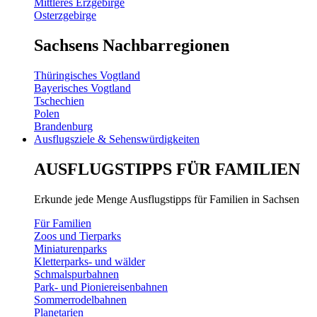
Mittleres Erzgebirge
Osterzgebirge
Sachsens Nachbarregionen
Thüringisches Vogtland
Bayerisches Vogtland
Tschechien
Polen
Brandenburg
Ausflugsziele & Sehenswürdigkeiten
AUSFLUGSTIPPS FÜR FAMILIEN
Erkunde jede Menge Ausflugstipps für Familien in Sachsen
Für Familien
Zoos und Tierparks
Miniaturenparks
Kletterparks- und wälder
Schmalspurbahnen
Park- und Pioniereisenbahnen
Sommerrodelbahnen
Planetarien