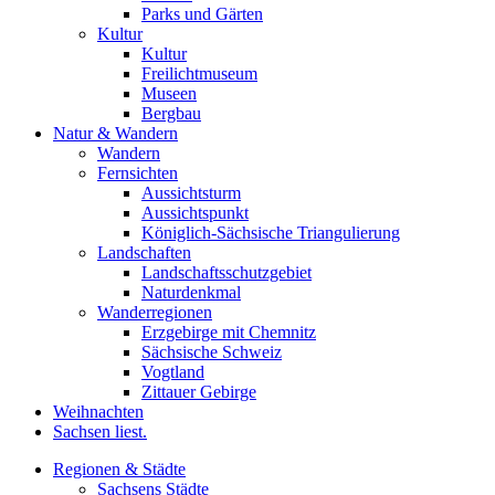
Parks und Gärten
Kultur
Kultur
Freilichtmuseum
Museen
Bergbau
Natur & Wandern
Wandern
Fernsichten
Aussichtsturm
Aussichtspunkt
Königlich-Sächsische Triangulierung
Landschaften
Landschaftsschutzgebiet
Naturdenkmal
Wanderregionen
Erzgebirge mit Chemnitz
Sächsische Schweiz
Vogtland
Zittauer Gebirge
Weihnachten
Sachsen liest.
Regionen & Städte
Sachsens Städte