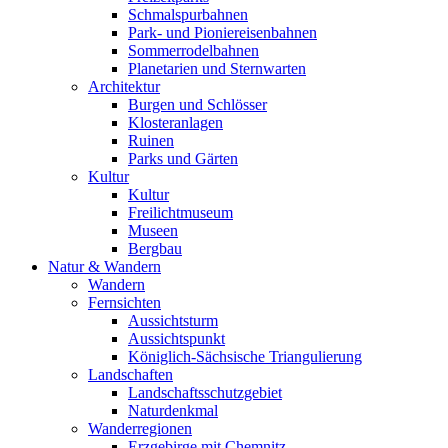
Schmalspurbahnen
Park- und Pioniereisenbahnen
Sommerrodelbahnen
Planetarien und Sternwarten
Architektur
Burgen und Schlösser
Klosteranlagen
Ruinen
Parks und Gärten
Kultur
Kultur
Freilichtmuseum
Museen
Bergbau
Natur & Wandern
Wandern
Fernsichten
Aussichtsturm
Aussichtspunkt
Königlich-Sächsische Triangulierung
Landschaften
Landschaftsschutzgebiet
Naturdenkmal
Wanderregionen
Erzgebirge mit Chemnitz