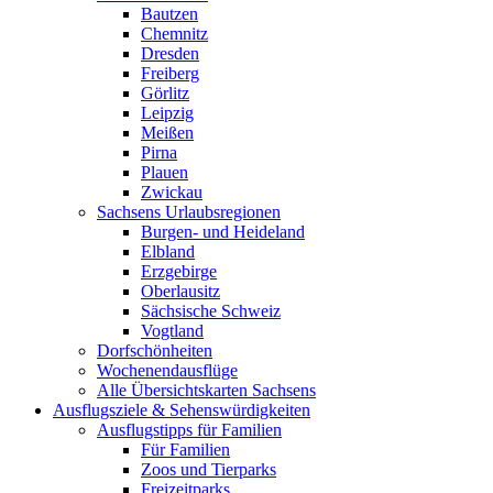
Bautzen
Chemnitz
Dresden
Freiberg
Görlitz
Leipzig
Meißen
Pirna
Plauen
Zwickau
Sachsens Urlaubsregionen
Burgen- und Heideland
Elbland
Erzgebirge
Oberlausitz
Sächsische Schweiz
Vogtland
Dorfschönheiten
Wochenendausflüge
Alle Übersichtskarten Sachsens
Ausflugsziele & Sehenswürdigkeiten
Ausflugstipps für Familien
Für Familien
Zoos und Tierparks
Freizeitparks