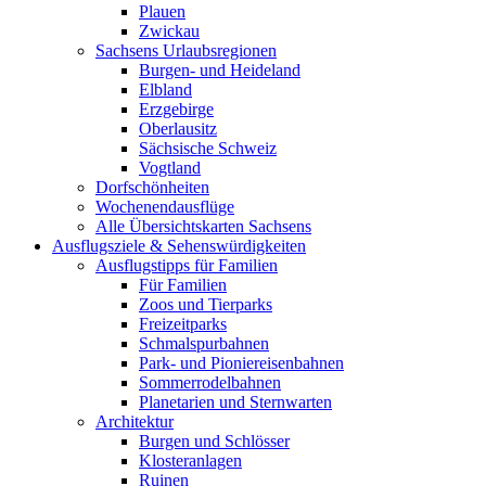
Plauen
Zwickau
Sachsens Urlaubsregionen
Burgen- und Heideland
Elbland
Erzgebirge
Oberlausitz
Sächsische Schweiz
Vogtland
Dorfschönheiten
Wochenendausflüge
Alle Übersichtskarten Sachsens
Ausflugsziele & Sehenswürdigkeiten
Ausflugstipps für Familien
Für Familien
Zoos und Tierparks
Freizeitparks
Schmalspurbahnen
Park- und Pioniereisenbahnen
Sommerrodelbahnen
Planetarien und Sternwarten
Architektur
Burgen und Schlösser
Klosteranlagen
Ruinen