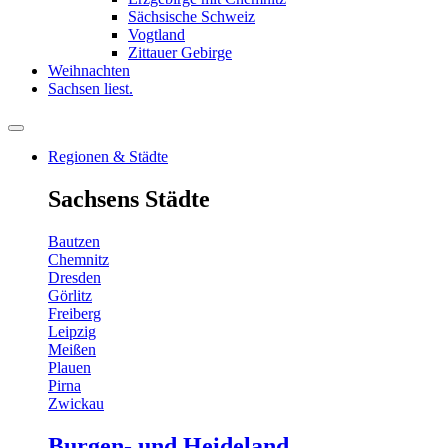
Sächsische Schweiz
Vogtland
Zittauer Gebirge
Weihnachten
Sachsen liest.
Regionen & Städte
Sachsens Städte
Bautzen
Chemnitz
Dresden
Görlitz
Freiberg
Leipzig
Meißen
Plauen
Pirna
Zwickau
Burgen- und Heideland