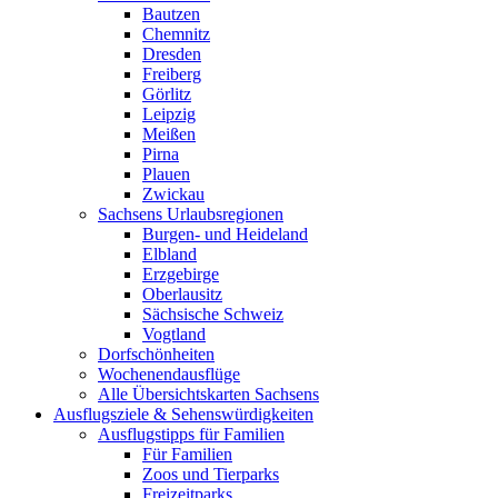
Bautzen
Chemnitz
Dresden
Freiberg
Görlitz
Leipzig
Meißen
Pirna
Plauen
Zwickau
Sachsens Urlaubsregionen
Burgen- und Heideland
Elbland
Erzgebirge
Oberlausitz
Sächsische Schweiz
Vogtland
Dorfschönheiten
Wochenendausflüge
Alle Übersichtskarten Sachsens
Ausflugsziele & Sehenswürdigkeiten
Ausflugstipps für Familien
Für Familien
Zoos und Tierparks
Freizeitparks