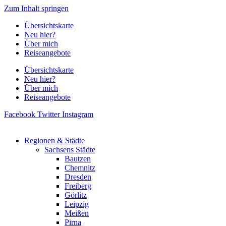
Zum Inhalt springen
Übersichtskarte
Neu hier?
Über mich
Reiseangebote
Übersichtskarte
Neu hier?
Über mich
Reiseangebote
Facebook
Twitter
Instagram
Regionen & Städte
Sachsens Städte
Bautzen
Chemnitz
Dresden
Freiberg
Görlitz
Leipzig
Meißen
Pirna