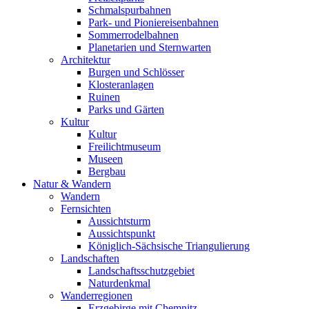
Schmalspurbahnen
Park- und Pioniereisenbahnen
Sommerrodelbahnen
Planetarien und Sternwarten
Architektur
Burgen und Schlösser
Klosteranlagen
Ruinen
Parks und Gärten
Kultur
Kultur
Freilichtmuseum
Museen
Bergbau
Natur & Wandern
Wandern
Fernsichten
Aussichtsturm
Aussichtspunkt
Königlich-Sächsische Triangulierung
Landschaften
Landschaftsschutzgebiet
Naturdenkmal
Wanderregionen
Erzgebirge mit Chemnitz