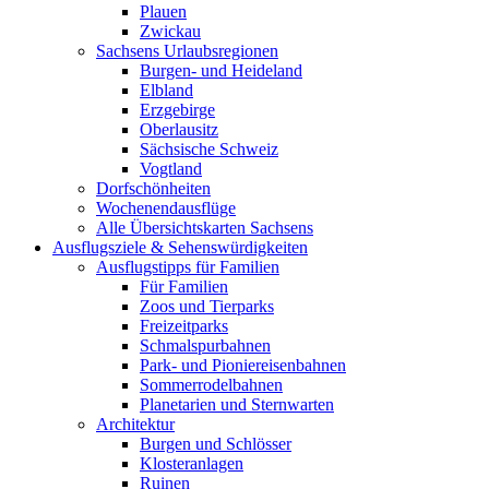
Plauen
Zwickau
Sachsens Urlaubsregionen
Burgen- und Heideland
Elbland
Erzgebirge
Oberlausitz
Sächsische Schweiz
Vogtland
Dorfschönheiten
Wochenendausflüge
Alle Übersichtskarten Sachsens
Ausflugsziele & Sehenswürdigkeiten
Ausflugstipps für Familien
Für Familien
Zoos und Tierparks
Freizeitparks
Schmalspurbahnen
Park- und Pioniereisenbahnen
Sommerrodelbahnen
Planetarien und Sternwarten
Architektur
Burgen und Schlösser
Klosteranlagen
Ruinen