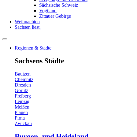
Sächsische Schweiz
Vogtland
Zittauer Gebirge
Weihnachten
Sachsen liest.
Regionen & Städte
Sachsens Städte
Bautzen
Chemnitz
Dresden
Görlitz
Freiberg
Leipzig
Meißen
Plauen
Pirna
Zwickau
Burgen- und Heideland