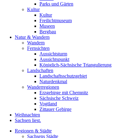
Parks und Gärten
Kultur
Kultur
Freilichtmuseum
Museen
Bergbau
Natur & Wandern
Wandern
Fernsichten
Aussichtsturm
Aussichtspunkt
Königlich-Sächsische Triangulierung
Landschaften
Landschaftsschutzgebiet
Naturdenkmal
Wanderregionen
Erzgebirge mit Chemnitz
Sächsische Schweiz
Vogtland
Zittauer Gebirge
Weihnachten
Sachsen liest.
Regionen & Städte
Sachsens Städte