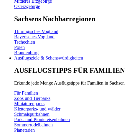
Mittleres Erzgebirge
Osterzgebirge
Sachsens Nachbarregionen
Thüringisches Vogtland
Bayerisches Vogtland
Tschechien
Polen
Brandenburg
Ausflugsziele & Sehenswürdigkeiten
AUSFLUGSTIPPS FÜR FAMILIEN
Erkunde jede Menge Ausflugstipps für Familien in Sachsen
Für Familien
Zoos und Tierparks
Miniaturenparks
Kletterparks- und wälder
Schmalspurbahnen
Park- und Pioniereisenbahnen
Sommerrodelbahnen
Planetarien