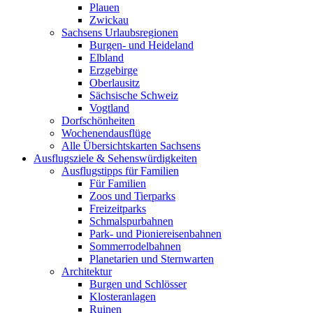
Plauen
Zwickau
Sachsens Urlaubsregionen
Burgen- und Heideland
Elbland
Erzgebirge
Oberlausitz
Sächsische Schweiz
Vogtland
Dorfschönheiten
Wochenendausflüge
Alle Übersichtskarten Sachsens
Ausflugsziele & Sehenswürdigkeiten
Ausflugstipps für Familien
Für Familien
Zoos und Tierparks
Freizeitparks
Schmalspurbahnen
Park- und Pioniereisenbahnen
Sommerrodelbahnen
Planetarien und Sternwarten
Architektur
Burgen und Schlösser
Klosteranlagen
Ruinen