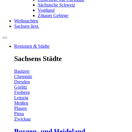
Sächsische Schweiz
Vogtland
Zittauer Gebirge
Weihnachten
Sachsen liest.
Regionen & Städte
Sachsens Städte
Bautzen
Chemnitz
Dresden
Görlitz
Freiberg
Leipzig
Meißen
Plauen
Pirna
Zwickau
Burgen- und Heideland