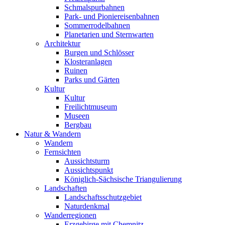
Schmalspurbahnen
Park- und Pioniereisenbahnen
Sommerrodelbahnen
Planetarien und Sternwarten
Architektur
Burgen und Schlösser
Klosteranlagen
Ruinen
Parks und Gärten
Kultur
Kultur
Freilichtmuseum
Museen
Bergbau
Natur & Wandern
Wandern
Fernsichten
Aussichtsturm
Aussichtspunkt
Königlich-Sächsische Triangulierung
Landschaften
Landschaftsschutzgebiet
Naturdenkmal
Wanderregionen
Erzgebirge mit Chemnitz