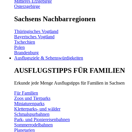
Mittleres Erzgebirge
Osterzgebirge
Sachsens Nachbarregionen
Thüringisches Vogtland
Bayerisches Vogtland
Tschechien
Polen
Brandenburg
Ausflugsziele & Sehenswürdigkeiten
AUSFLUGSTIPPS FÜR FAMILIEN
Erkunde jede Menge Ausflugstipps für Familien in Sachsen
Für Familien
Zoos und Tierparks
Miniaturenparks
Kletterparks- und wälder
Schmalspurbahnen
Park- und Pioniereisenbahnen
Sommerrodelbahnen
Planetarien