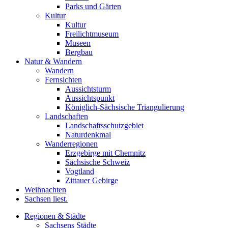
Parks und Gärten
Kultur
Kultur
Freilichtmuseum
Museen
Bergbau
Natur & Wandern
Wandern
Fernsichten
Aussichtsturm
Aussichtspunkt
Königlich-Sächsische Triangulierung
Landschaften
Landschaftsschutzgebiet
Naturdenkmal
Wanderregionen
Erzgebirge mit Chemnitz
Sächsische Schweiz
Vogtland
Zittauer Gebirge
Weihnachten
Sachsen liest.
Regionen & Städte
Sachsens Städte