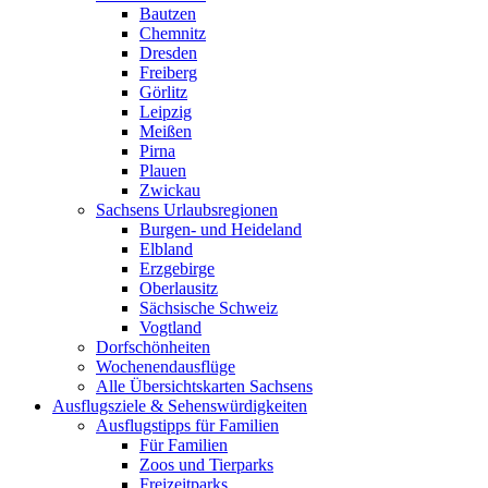
Bautzen
Chemnitz
Dresden
Freiberg
Görlitz
Leipzig
Meißen
Pirna
Plauen
Zwickau
Sachsens Urlaubsregionen
Burgen- und Heideland
Elbland
Erzgebirge
Oberlausitz
Sächsische Schweiz
Vogtland
Dorfschönheiten
Wochenendausflüge
Alle Übersichtskarten Sachsens
Ausflugsziele & Sehenswürdigkeiten
Ausflugstipps für Familien
Für Familien
Zoos und Tierparks
Freizeitparks