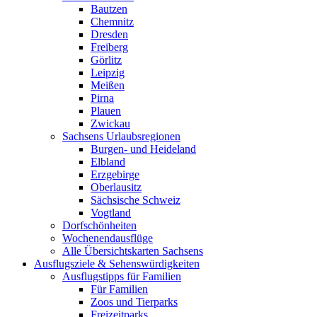
Bautzen
Chemnitz
Dresden
Freiberg
Görlitz
Leipzig
Meißen
Pirna
Plauen
Zwickau
Sachsens Urlaubsregionen
Burgen- und Heideland
Elbland
Erzgebirge
Oberlausitz
Sächsische Schweiz
Vogtland
Dorfschönheiten
Wochenendausflüge
Alle Übersichtskarten Sachsens
Ausflugsziele & Sehenswürdigkeiten
Ausflugstipps für Familien
Für Familien
Zoos und Tierparks
Freizeitparks