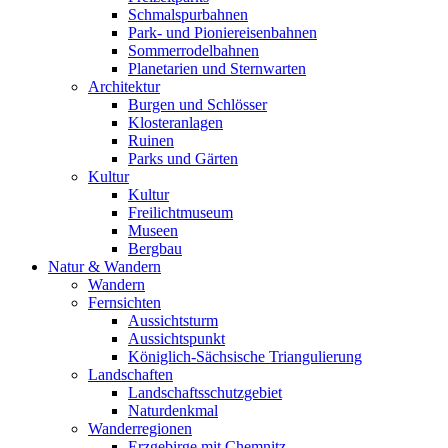
Schmalspurbahnen
Park- und Pioniereisenbahnen
Sommerrodelbahnen
Planetarien und Sternwarten
Architektur
Burgen und Schlösser
Klosteranlagen
Ruinen
Parks und Gärten
Kultur
Kultur
Freilichtmuseum
Museen
Bergbau
Natur & Wandern
Wandern
Fernsichten
Aussichtsturm
Aussichtspunkt
Königlich-Sächsische Triangulierung
Landschaften
Landschaftsschutzgebiet
Naturdenkmal
Wanderregionen
Erzgebirge mit Chemnitz