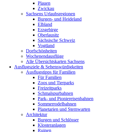
Plauen
Zwickau
Sachsens Urlaubsregionen
Burgen- und Heideland
Elbland
Erzgebirge
Oberlausitz
Sächsische Schweiz
Vogtland
Dorfschönheiten
Wochenendausflüge
Alle Übersichtskarten Sachsens
Ausflugsziele & Sehenswürdigkeiten
Ausflugstipps für Familien
Für Familien
Zoos und Tierparks
Freizeitparks
Schmalspurbahnen
Park- und Pioniereisenbahnen
Sommerrodelbahnen
Planetarien und Sternwarten
Architektur
Burgen und Schlösser
Klosteranlagen
Ruinen