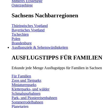
Mittleres Erzgebirge
Osterzgebirge
Sachsens Nachbarregionen
Thüringisches Vogtland
Bayerisches Vogtland
Tschechien
Polen
Brandenburg
Ausflugsziele & Sehenswürdigkeiten
AUSFLUGSTIPPS FÜR FAMILIEN
Erkunde jede Menge Ausflugstipps für Familien in Sachsen
Für Familien
Zoos und Tierparks
Miniaturenparks
Kletterparks- und wälder
Schmalspurbahnen
Park- und Pioniereisenbahnen
Sommerrodelbahnen
Planetarien