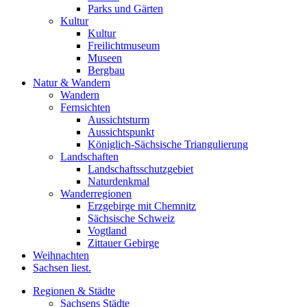
Parks und Gärten
Kultur
Kultur
Freilichtmuseum
Museen
Bergbau
Natur & Wandern
Wandern
Fernsichten
Aussichtsturm
Aussichtspunkt
Königlich-Sächsische Triangulierung
Landschaften
Landschaftsschutzgebiet
Naturdenkmal
Wanderregionen
Erzgebirge mit Chemnitz
Sächsische Schweiz
Vogtland
Zittauer Gebirge
Weihnachten
Sachsen liest.
Regionen & Städte
Sachsens Städte