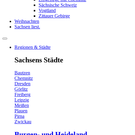
Sächsische Schweiz
Vogtland
Zittauer Gebirge
Weihnachten
Sachsen liest.
Regionen & Städte
Sachsens Städte
Bautzen
Chemnitz
Dresden
Görlitz
Freiberg
Leipzig
Meißen
Plauen
Pirna
Zwickau
Burgen- und Heideland