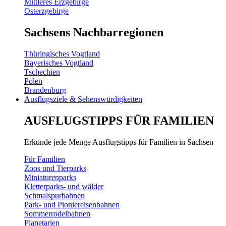
Mittleres Erzgebirge
Osterzgebirge
Sachsens Nachbarregionen
Thüringisches Vogtland
Bayerisches Vogtland
Tschechien
Polen
Brandenburg
Ausflugsziele & Sehenswürdigkeiten
AUSFLUGSTIPPS FÜR FAMILIEN
Erkunde jede Menge Ausflugstipps für Familien in Sachsen
Für Familien
Zoos und Tierparks
Miniaturenparks
Kletterparks- und wälder
Schmalspurbahnen
Park- und Pioniereisenbahnen
Sommerrodelbahnen
Planetarien