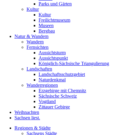
Parks und Gärten
Kultur
Kultur
Freilichtmuseum
Museen
Bergbau
Natur & Wandern
Wandern
Fernsichten
Aussichtsturm
Aussichtspunkt
Königlich-Sächsische Triangulierung
Landschaften
Landschaftsschutzgebiet
Naturdenkmal
Wanderregionen
Erzgebirge mit Chemnitz
Sächsische Schweiz
Vogtland
Zittauer Gebirge
Weihnachten
Sachsen liest.
Regionen & Städte
Sachsens Städte