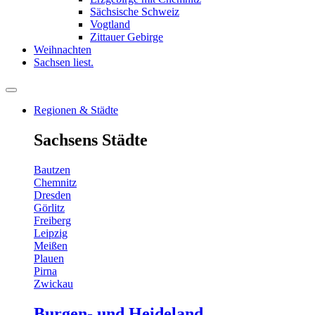
Sächsische Schweiz
Vogtland
Zittauer Gebirge
Weihnachten
Sachsen liest.
Regionen & Städte
Sachsens Städte
Bautzen
Chemnitz
Dresden
Görlitz
Freiberg
Leipzig
Meißen
Plauen
Pirna
Zwickau
Burgen- und Heideland