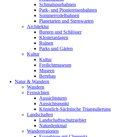
Schmalspurbahnen
Park- und Pioniereisenbahnen
Sommerrodelbahnen
Planetarien und Sternwarten
Architektur
Burgen und Schlösser
Klosteranlagen
Ruinen
Parks und Gärten
Kultur
Kultur
Freilichtmuseum
Museen
Bergbau
Natur & Wandern
Wandern
Fernsichten
Aussichtsturm
Aussichtspunkt
Königlich-Sächsische Triangulierung
Landschaften
Landschaftsschutzgebiet
Naturdenkmal
Wanderregionen
Erzgebirge mit Chemnitz