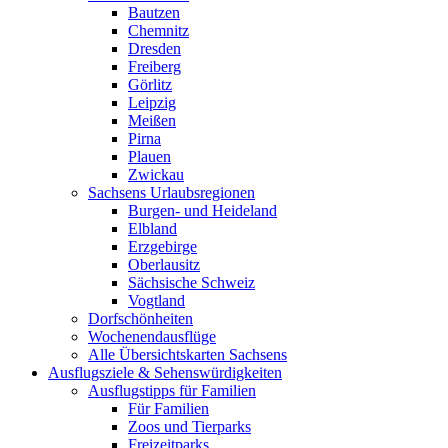
Bautzen
Chemnitz
Dresden
Freiberg
Görlitz
Leipzig
Meißen
Pirna
Plauen
Zwickau
Sachsens Urlaubsregionen
Burgen- und Heideland
Elbland
Erzgebirge
Oberlausitz
Sächsische Schweiz
Vogtland
Dorfschönheiten
Wochenendausflüge
Alle Übersichtskarten Sachsens
Ausflugsziele & Sehenswürdigkeiten
Ausflugstipps für Familien
Für Familien
Zoos und Tierparks
Freizeitparks