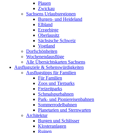
Plauen
Zwickau
Sachsens Urlaubsregionen
Burgen- und Heideland
Elbland
Erzgebirge
Oberlausitz
Sächsische Schweiz
Vogtland
Dorfschönheiten
Wochenendausflüge
Alle Übersichtskarten Sachsens
Ausflugsziele & Sehenswürdigkeiten
Ausflugstipps für Familien
Für Familien
Zoos und Tierparks
Freizeitparks
Schmalspurbahnen
Park- und Pioniereisenbahnen
Sommerrodelbahnen
Planetarien und Sternwarten
Architektur
Burgen und Schlösser
Klosteranlagen
Ruinen