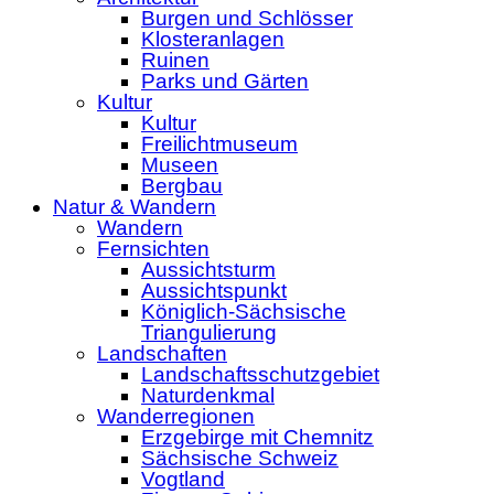
Burgen und Schlösser
Klosteranlagen
Ruinen
Parks und Gärten
Kultur
Kultur
Freilichtmuseum
Museen
Bergbau
Natur & Wandern
Wandern
Fernsichten
Aussichtsturm
Aussichtspunkt
Königlich-Sächsische
Triangulierung
Landschaften
Landschaftsschutzgebiet
Naturdenkmal
Wanderregionen
Erzgebirge mit Chemnitz
Sächsische Schweiz
Vogtland