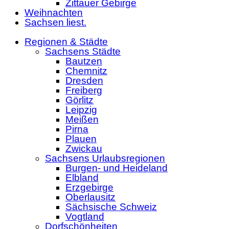
Zittauer Gebirge
Weihnachten
Sachsen liest.
Regionen & Städte
Sachsens Städte
Bautzen
Chemnitz
Dresden
Freiberg
Görlitz
Leipzig
Meißen
Pirna
Plauen
Zwickau
Sachsens Urlaubsregionen
Burgen- und Heideland
Elbland
Erzgebirge
Oberlausitz
Sächsische Schweiz
Vogtland
Dorfschönheiten