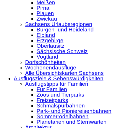
Meißen
Pirna
Plauen
Zwickau
Sachsens Urlaubsregionen
Burgen- und Heideland
Elbland
Erzgebirge
Oberlausitz
Sächsische Schweiz
Vogtland
Dorfschönheiten
Wochenendausflüge
Alle Übersichtskarten Sachsens
Ausflugsziele & Sehenswürdigkeiten
Ausflugstipps für Familien
Für Familien
Zoos und Tierparks
Freizeitparks
Schmalspurbahnen
Park- und Pioniereisenbahnen
Sommerrodelbahnen
Planetarien und Sternwarten
Architektur