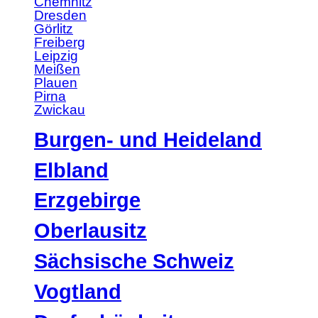
Chemnitz
Dresden
Görlitz
Freiberg
Leipzig
Meißen
Plauen
Pirna
Zwickau
Burgen- und Heideland
Elbland
Erzgebirge
Oberlausitz
Sächsische Schweiz
Vogtland