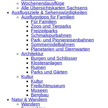
Wochenendausflüge
Alle Übersichtskarten Sachsens
Ausflugsziele & Sehenswürdigkeiten
Ausflugstipps für Familien
Für Familien
Zoos und Tierparks
Freizeitparks
Schmalspurbahnen
Park- und Pioniereisenbahnen
Sommerrodelbahnen
Planetarien und Sternwarten
Architektur
Burgen und Schlösser
Klosteranlagen
Ruinen
Parks und Gärten
Kultur
Kultur
Freilichtmuseum
Museen
Bergbau
Natur & Wandern
Wandern