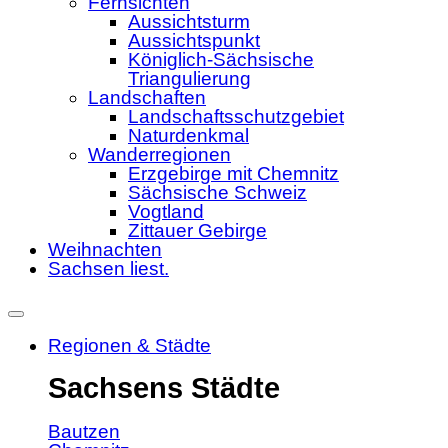
Fernsichten
Aussichtsturm
Aussichtspunkt
Königlich-Sächsische
Triangulierung
Landschaften
Landschaftsschutzgebiet
Naturdenkmal
Wanderregionen
Erzgebirge mit Chemnitz
Sächsische Schweiz
Vogtland
Zittauer Gebirge
Weihnachten
Sachsen liest.
Regionen & Städte
Sachsens Städte
Bautzen