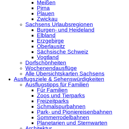
Meißen
Pirna
Plauen
Zwickau
Sachsens Urlaubsregionen
Burgen- und Heideland
Elbland
Erzgebirge
Oberlausitz
Sächsische Schweiz
Vogtland
Dorfschönheiten
Wochenendausflüge
Alle Übersichtskarten Sachsens
Ausflugsziele & Sehenswürdigkeiten
Ausflugstipps für Familien
Für Familien
Zoos und Tierparks
Freizeitparks
Schmalspurbahnen
Park- und Pioniereisenbahnen
Sommerrodelbahnen
Planetarien und Sternwarten
Architektur