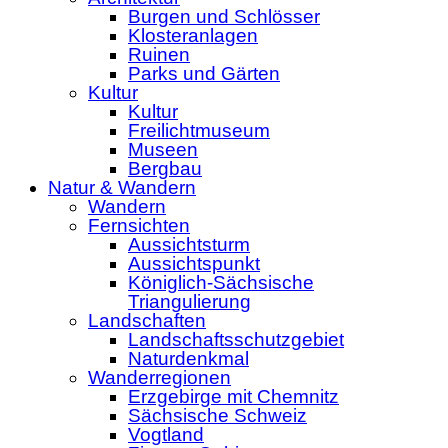
Burgen und Schlösser
Klosteranlagen
Ruinen
Parks und Gärten
Kultur
Kultur
Freilichtmuseum
Museen
Bergbau
Natur & Wandern
Wandern
Fernsichten
Aussichtsturm
Aussichtspunkt
Königlich-Sächsische
Triangulierung
Landschaften
Landschaftsschutzgebiet
Naturdenkmal
Wanderregionen
Erzgebirge mit Chemnitz
Sächsische Schweiz
Vogtland