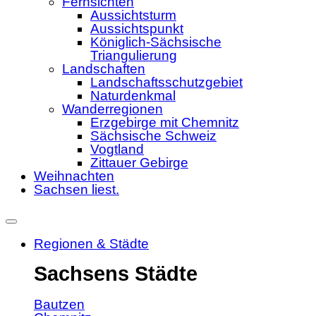
Fernsichten
Aussichtsturm
Aussichtspunkt
Königlich-Sächsische
Triangulierung
Landschaften
Landschaftsschutzgebiet
Naturdenkmal
Wanderregionen
Erzgebirge mit Chemnitz
Sächsische Schweiz
Vogtland
Zittauer Gebirge
Weihnachten
Sachsen liest.
Regionen & Städte
Sachsens Städte
Bautzen