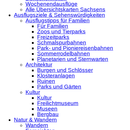
Wochenendausflüge
Alle Übersichtskarten Sachsens
Ausflugsziele & Sehenswürdigkeiten
Ausflugstipps für Familien
Für Familien
Zoos und Tierparks
Freizeitparks
Schmalspurbahnen
Park- und Pioniereisenbahnen
Sommerrodelbahnen
Planetarien und Sternwarten
Architektur
Burgen und Schlösser
Klosteranlagen
Ruinen
Parks und Gärten
Kultur
Kultur
Freilichtmuseum
Museen
Bergbau
Natur & Wandern
Wandern