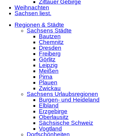
Zittauer Gebirge
Weihnachten
Sachsen liest.
Regionen & Städte
Sachsens Städte
Bautzen
Chemnitz
Dresden
Freiberg
Görlitz
Leipzig
Meißen
Pirna
Plauen
Zwickau
Sachsens Urlaubsregionen
Burgen- und Heideland
Elbland
Erzgebirge
Oberlausitz
Sächsische Schweiz
Vogtland
Dorfschönheiten