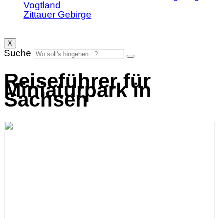
Vogtland
Zittauer Gebirge
X
Suche
Reiseführer für
Miniaturpark in
Sachsen