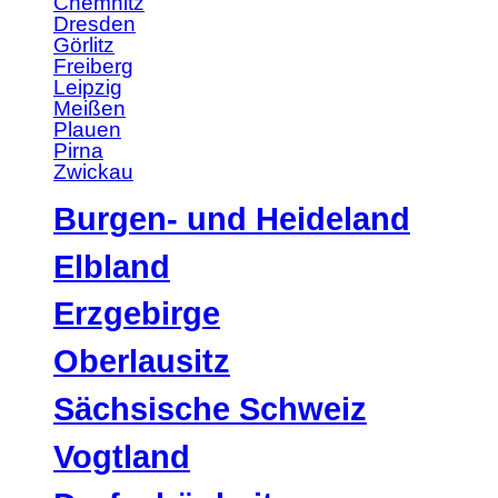
Chemnitz
Dresden
Görlitz
Freiberg
Leipzig
Meißen
Plauen
Pirna
Zwickau
Burgen- und Heideland
Elbland
Erzgebirge
Oberlausitz
Sächsische Schweiz
Vogtland