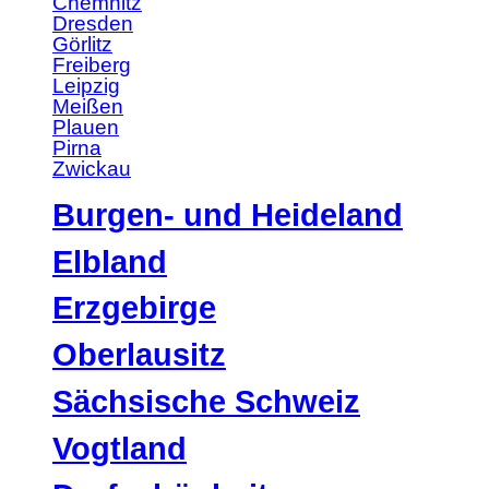
Chemnitz
Dresden
Görlitz
Freiberg
Leipzig
Meißen
Plauen
Pirna
Zwickau
Burgen- und Heideland
Elbland
Erzgebirge
Oberlausitz
Sächsische Schweiz
Vogtland