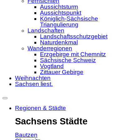
Fernsichten
Aussichtsturm
Aussichtspunkt
Königlich-Sächsische
Triangulierung
Landschaften
Landschaftsschutzgebiet
Naturdenkmal
Wanderregionen
Erzgebirge mit Chemnitz
Sächsische Schweiz
Vogtland
Zittauer Gebirge
Weihnachten
Sachsen liest.
Regionen & Städte
Sachsens Städte
Bautzen