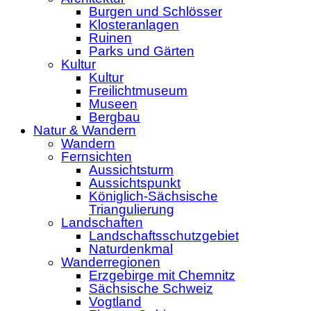
Burgen und Schlösser
Klosteranlagen
Ruinen
Parks und Gärten
Kultur
Kultur
Freilichtmuseum
Museen
Bergbau
Natur & Wandern
Wandern
Fernsichten
Aussichtsturm
Aussichtspunkt
Königlich-Sächsische
Triangulierung
Landschaften
Landschaftsschutzgebiet
Naturdenkmal
Wanderregionen
Erzgebirge mit Chemnitz
Sächsische Schweiz
Vogtland