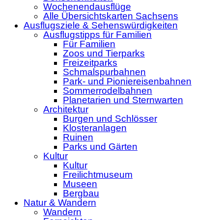
Wochenendausflüge
Alle Übersichtskarten Sachsens
Ausflugsziele & Sehenswürdigkeiten
Ausflugstipps für Familien
Für Familien
Zoos und Tierparks
Freizeitparks
Schmalspurbahnen
Park- und Pioniereisenbahnen
Sommerrodelbahnen
Planetarien und Sternwarten
Architektur
Burgen und Schlösser
Klosteranlagen
Ruinen
Parks und Gärten
Kultur
Kultur
Freilichtmuseum
Museen
Bergbau
Natur & Wandern
Wandern