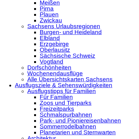
Meißen
Pirna
Plauen
Zwickau
Sachsens Urlaubsregionen
Burgen- und Heideland
Elbland
Erzgebirge
Oberlausitz
Sächsische Schweiz
Vogtland
Dorfschönheiten
Wochenendausflüge
Alle Übersichtskarten Sachsens
Ausflugsziele & Sehenswürdigkeiten
Ausflugstipps für Familien
Für Familien
Zoos und Tierparks
Freizeitparks
Schmalspurbahnen
Park- und Pioniereisenbahnen
Sommerrodelbahnen
Planetarien und Sternwarten
Architektur