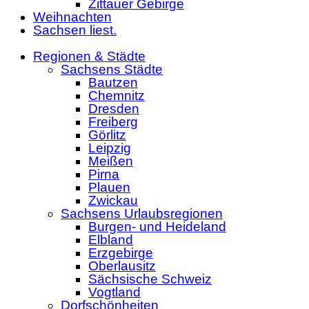
Zittauer Gebirge
Weihnachten
Sachsen liest.
Regionen & Städte
Sachsens Städte
Bautzen
Chemnitz
Dresden
Freiberg
Görlitz
Leipzig
Meißen
Pirna
Plauen
Zwickau
Sachsens Urlaubsregionen
Burgen- und Heideland
Elbland
Erzgebirge
Oberlausitz
Sächsische Schweiz
Vogtland
Dorfschönheiten