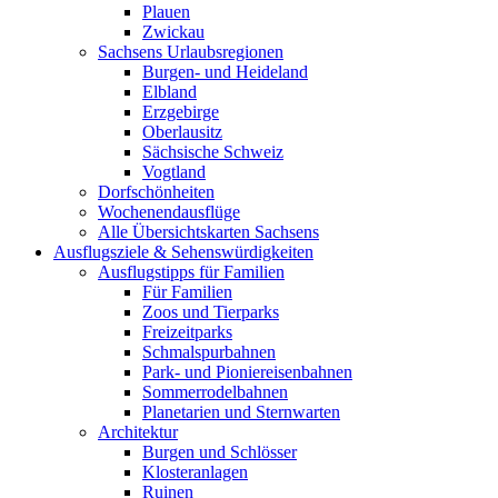
Plauen
Zwickau
Sachsens Urlaubsregionen
Burgen- und Heideland
Elbland
Erzgebirge
Oberlausitz
Sächsische Schweiz
Vogtland
Dorfschönheiten
Wochenendausflüge
Alle Übersichtskarten Sachsens
Ausflugsziele & Sehenswürdigkeiten
Ausflugstipps für Familien
Für Familien
Zoos und Tierparks
Freizeitparks
Schmalspurbahnen
Park- und Pioniereisenbahnen
Sommerrodelbahnen
Planetarien und Sternwarten
Architektur
Burgen und Schlösser
Klosteranlagen
Ruinen