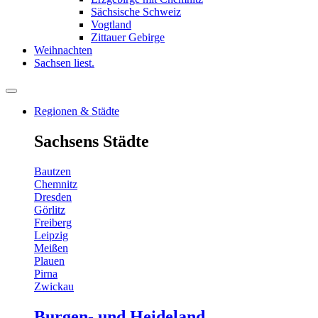
Sächsische Schweiz
Vogtland
Zittauer Gebirge
Weihnachten
Sachsen liest.
Regionen & Städte
Sachsens Städte
Bautzen
Chemnitz
Dresden
Görlitz
Freiberg
Leipzig
Meißen
Plauen
Pirna
Zwickau
Burgen- und Heideland