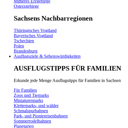
Mittleres Erzgebirge
Osterzgebirge
Sachsens Nachbarregionen
Thüringisches Vogtland
Bayerisches Vogtland
Tschechien
Polen
Brandenburg
Ausflugsziele & Sehenswürdigkeiten
AUSFLUGSTIPPS FÜR FAMILIEN
Erkunde jede Menge Ausflugstipps für Familien in Sachsen
Für Familien
Zoos und Tierparks
Miniaturenparks
Kletterparks- und wälder
Schmalspurbahnen
Park- und Pioniereisenbahnen
Sommerrodelbahnen
Planetarien