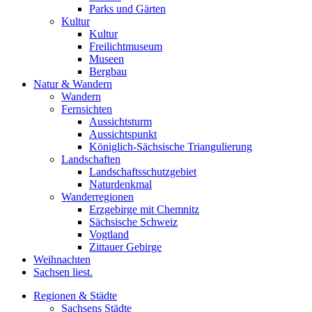
Parks und Gärten
Kultur
Kultur
Freilichtmuseum
Museen
Bergbau
Natur & Wandern
Wandern
Fernsichten
Aussichtsturm
Aussichtspunkt
Königlich-Sächsische Triangulierung
Landschaften
Landschaftsschutzgebiet
Naturdenkmal
Wanderregionen
Erzgebirge mit Chemnitz
Sächsische Schweiz
Vogtland
Zittauer Gebirge
Weihnachten
Sachsen liest.
Regionen & Städte
Sachsens Städte