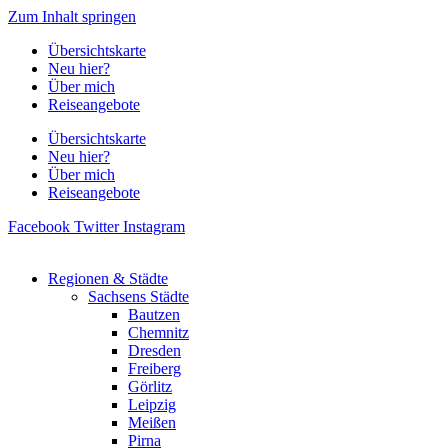
Zum Inhalt springen
Übersichtskarte
Neu hier?
Über mich
Reiseangebote
Übersichtskarte
Neu hier?
Über mich
Reiseangebote
Facebook
Twitter
Instagram
Regionen & Städte
Sachsens Städte
Bautzen
Chemnitz
Dresden
Freiberg
Görlitz
Leipzig
Meißen
Pirna