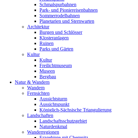
Schmalspurbahnen
Park- und Pioniereisenbahnen
Sommerrodelbahnen
Planetarien und Sternwarten
Architektur
Burgen und Schlösser
Klosteranlagen
Ruinen
Parks und Gärten
Kultur
Kultur
Freilichtmuseum
Museen
Bergbau
Natur & Wandern
Wandern
Fernsichten
Aussichtsturm
Aussichtspunkt
Königlich-Sächsische Triangulierung
Landschaften
Landschaftsschutzgebiet
Naturdenkmal
Wanderregionen
Erzgebirge mit Chemnitz