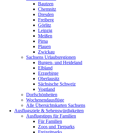
Bautzen
Chemnitz
Dresden
Freiberg
Görlitz
Leipzig
Meißen
Pirna
Plauen
Zwickau
Sachsens Urlaubsregionen
Burgen- und Heideland
Elbland
Erzgebirge
Oberlausitz
Sächsische Schweiz
Vogtland
Dorfschönheiten
Wochenendausflüge
Alle Übersichtskarten Sachsens
Ausflugsziele & Sehenswürdigkeiten
Ausflugstipps für Familien
Für Familien
Zoos und Tierparks
Freizeitparks