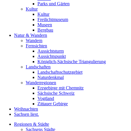
Parks und Gärten
Kultur
Kultur
Freilichtmuseum
Museen
Bergbau
Natur & Wandern
Wandern
Fernsichten
Aussichtsturm
Aussichtspunkt
Königlich-Sächsische Triangulierung
Landschaften
Landschaftsschutzgebiet
Naturdenkmal
Wanderregionen
Erzgebirge mit Chemnitz
Sächsische Schweiz
Vogtland
Zittauer Gebirge
Weihnachten
Sachsen liest.
Regionen & Städte
Sachsens Städte