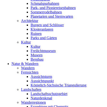
Schmalspurbahnen
Park- und Pioniereisenbahnen
Sommerrodelbahnen
Planetarien und Sternwarten
Architektur
Burgen und Schlösser
Klosteranlagen
Ruinen
Parks und Gärten
Kultur
Kultur
Freilichtmuseum
Museen
Bergbau
Natur & Wandern
Wandern
Fernsichten
Aussichtsturm
Aussichtspunkt
Königlich-Sächsische Triangulierung
Landschaften
Landschaftsschutzgebiet
Naturdenkmal
Wanderregionen
Erzgebirge mit Chemnitz