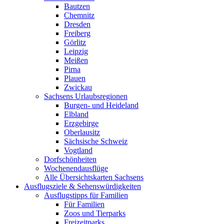
Bautzen
Chemnitz
Dresden
Freiberg
Görlitz
Leipzig
Meißen
Pirna
Plauen
Zwickau
Sachsens Urlaubsregionen
Burgen- und Heideland
Elbland
Erzgebirge
Oberlausitz
Sächsische Schweiz
Vogtland
Dorfschönheiten
Wochenendausflüge
Alle Übersichtskarten Sachsens
Ausflugsziele & Sehenswürdigkeiten
Ausflugstipps für Familien
Für Familien
Zoos und Tierparks
Freizeitparks