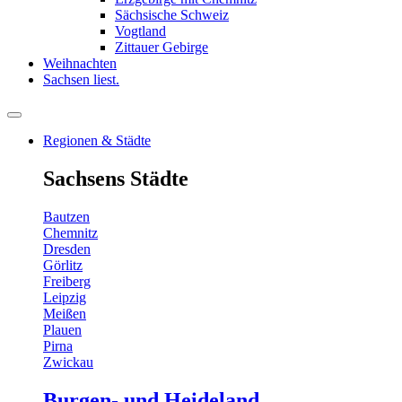
Sächsische Schweiz
Vogtland
Zittauer Gebirge
Weihnachten
Sachsen liest.
Regionen & Städte
Sachsens Städte
Bautzen
Chemnitz
Dresden
Görlitz
Freiberg
Leipzig
Meißen
Plauen
Pirna
Zwickau
Burgen- und Heideland