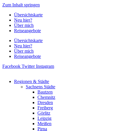
Zum Inhalt springen
Übersichtskarte
Neu hier?
Über mich
Reiseangebote
Übersichtskarte
Neu hier?
Über mich
Reiseangebote
Facebook
Twitter
Instagram
Regionen & Städte
Sachsens Städte
Bautzen
Chemnitz
Dresden
Freiberg
Görlitz
Leipzig
Meißen
Pirna