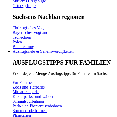
Mittleres Erzgebirge
Osterzgebirge
Sachsens Nachbarregionen
Thüringisches Vogtland
Bayerisches Vogtland
Tschechien
Polen
Brandenburg
Ausflugsziele & Sehenswürdigkeiten
AUSFLUGSTIPPS FÜR FAMILIEN
Erkunde jede Menge Ausflugstipps für Familien in Sachsen
Für Familien
Zoos und Tierparks
Miniaturenparks
Kletterparks- und wälder
Schmalspurbahnen
Park- und Pioniereisenbahnen
Sommerrodelbahnen
Planetarien