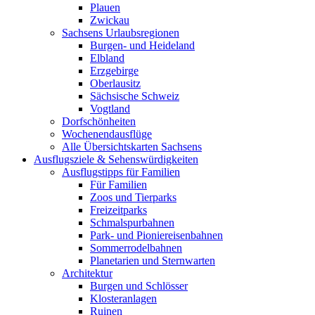
Plauen
Zwickau
Sachsens Urlaubsregionen
Burgen- und Heideland
Elbland
Erzgebirge
Oberlausitz
Sächsische Schweiz
Vogtland
Dorfschönheiten
Wochenendausflüge
Alle Übersichtskarten Sachsens
Ausflugsziele & Sehenswürdigkeiten
Ausflugstipps für Familien
Für Familien
Zoos und Tierparks
Freizeitparks
Schmalspurbahnen
Park- und Pioniereisenbahnen
Sommerrodelbahnen
Planetarien und Sternwarten
Architektur
Burgen und Schlösser
Klosteranlagen
Ruinen