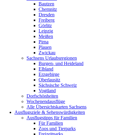
Bautzen
Chemnitz
Dresden
Freiberg
Görlitz
Leipzig
Meißen
Pirna
Plauen
Zwickau
Sachsens Urlaubsregionen
Burgen- und Heideland
Elbland
Erzgebirge
Oberlausitz
Sächsische Schweiz
Vogtland
Dorfschönheiten
Wochenendausflüge
Alle Übersichtskarten Sachsens
Ausflugsziele & Sehenswürdigkeiten
Ausflugstipps für Familien
Für Familien
Zoos und Tierparks
Freizeitparks