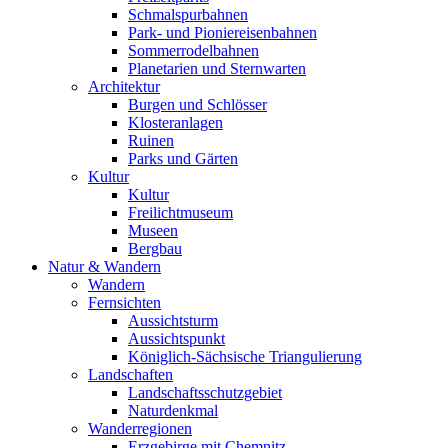
Schmalspurbahnen
Park- und Pioniereisenbahnen
Sommerrodelbahnen
Planetarien und Sternwarten
Architektur
Burgen und Schlösser
Klosteranlagen
Ruinen
Parks und Gärten
Kultur
Kultur
Freilichtmuseum
Museen
Bergbau
Natur & Wandern
Wandern
Fernsichten
Aussichtsturm
Aussichtspunkt
Königlich-Sächsische Triangulierung
Landschaften
Landschaftsschutzgebiet
Naturdenkmal
Wanderregionen
Erzgebirge mit Chemnitz