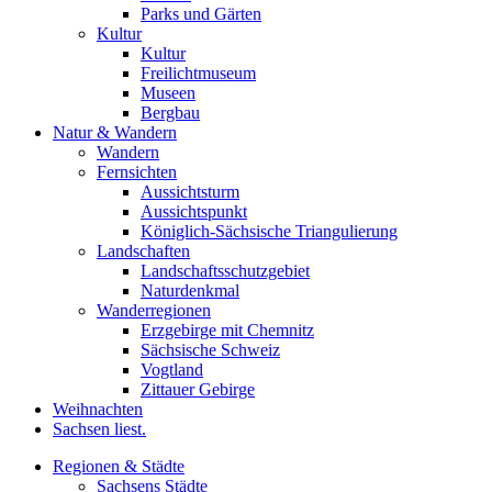
Parks und Gärten
Kultur
Kultur
Freilichtmuseum
Museen
Bergbau
Natur & Wandern
Wandern
Fernsichten
Aussichtsturm
Aussichtspunkt
Königlich-Sächsische Triangulierung
Landschaften
Landschaftsschutzgebiet
Naturdenkmal
Wanderregionen
Erzgebirge mit Chemnitz
Sächsische Schweiz
Vogtland
Zittauer Gebirge
Weihnachten
Sachsen liest.
Regionen & Städte
Sachsens Städte