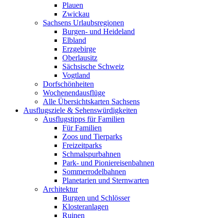
Plauen
Zwickau
Sachsens Urlaubsregionen
Burgen- und Heideland
Elbland
Erzgebirge
Oberlausitz
Sächsische Schweiz
Vogtland
Dorfschönheiten
Wochenendausflüge
Alle Übersichtskarten Sachsens
Ausflugsziele & Sehenswürdigkeiten
Ausflugstipps für Familien
Für Familien
Zoos und Tierparks
Freizeitparks
Schmalspurbahnen
Park- und Pioniereisenbahnen
Sommerrodelbahnen
Planetarien und Sternwarten
Architektur
Burgen und Schlösser
Klosteranlagen
Ruinen