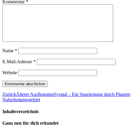
Kommentar
*
Name
*
E-Mail-Adresse
*
Website
Zurück
Älterer Ausflugstipp
Syratal – Ein Spaziergang durch Plauens
Naherholungsgebiet
Inhaltsverzeichnis
Ganz neu für dich erkundet