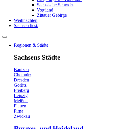
Sächsische Schweiz
Vogtland
Zittauer Gebirge
Weihnachten
Sachsen liest.
Regionen & Städte
Sachsens Städte
Bautzen
Chemnitz
Dresden
Görlitz
Freiberg
Leipzig
Meißen
Plauen
Pirna
Zwickau
Burgen- und Heideland