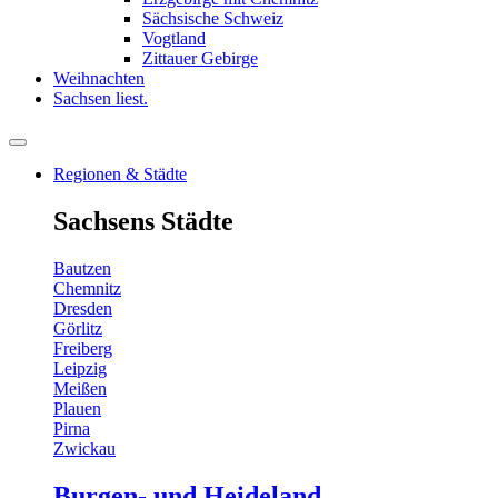
Sächsische Schweiz
Vogtland
Zittauer Gebirge
Weihnachten
Sachsen liest.
Regionen & Städte
Sachsens Städte
Bautzen
Chemnitz
Dresden
Görlitz
Freiberg
Leipzig
Meißen
Plauen
Pirna
Zwickau
Burgen- und Heideland