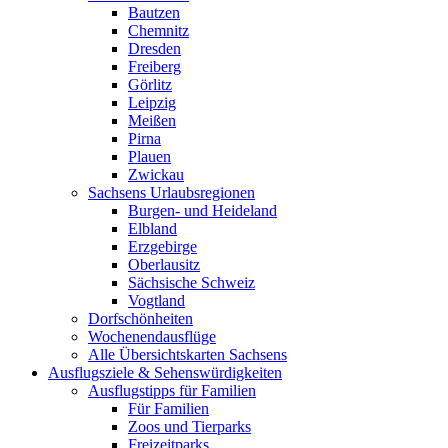
Bautzen
Chemnitz
Dresden
Freiberg
Görlitz
Leipzig
Meißen
Pirna
Plauen
Zwickau
Sachsens Urlaubsregionen
Burgen- und Heideland
Elbland
Erzgebirge
Oberlausitz
Sächsische Schweiz
Vogtland
Dorfschönheiten
Wochenendausflüge
Alle Übersichtskarten Sachsens
Ausflugsziele & Sehenswürdigkeiten
Ausflugstipps für Familien
Für Familien
Zoos und Tierparks
Freizeitparks