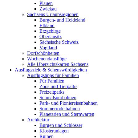
Plauen
Zwickau
Sachsens Urlaubsregionen
Burgen- und Heideland
Elbland
Erzgebirge
Oberlausitz
Sächsische Schweiz
Vogtland
Dorfschönheiten
Wochenendausflüge
Alle Übersichtskarten Sachsens
Ausflugsziele & Sehenswürdigkeiten
Ausflugstipps für Familien
Für Familien
Zoos und Tierparks
Freizeitparks
Schmalspurbahnen
Park- und Pioniereisenbahnen
Sommerrodelbahnen
Planetarien und Sternwarten
Architektur
Burgen und Schlösser
Klosteranlagen
Ruinen