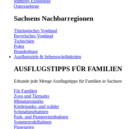
Mittleres Erzgebirge
Osterzgebirge
Sachsens Nachbarregionen
Thüringisches Vogtland
Bayerisches Vogtland
Tschechien
Polen
Brandenburg
Ausflugsziele & Sehenswürdigkeiten
AUSFLUGSTIPPS FÜR FAMILIEN
Erkunde jede Menge Ausflugstipps für Familien in Sachsen
Für Familien
Zoos und Tierparks
Miniaturenparks
Kletterparks- und wälder
Schmalspurbahnen
Park- und Pioniereisenbahnen
Sommerrodelbahnen
Planetarien