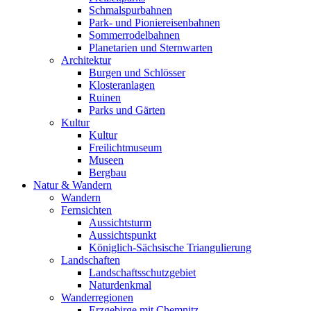
Schmalspurbahnen
Park- und Pioniereisenbahnen
Sommerrodelbahnen
Planetarien und Sternwarten
Architektur
Burgen und Schlösser
Klosteranlagen
Ruinen
Parks und Gärten
Kultur
Kultur
Freilichtmuseum
Museen
Bergbau
Natur & Wandern
Wandern
Fernsichten
Aussichtsturm
Aussichtspunkt
Königlich-Sächsische Triangulierung
Landschaften
Landschaftsschutzgebiet
Naturdenkmal
Wanderregionen
Erzgebirge mit Chemnitz