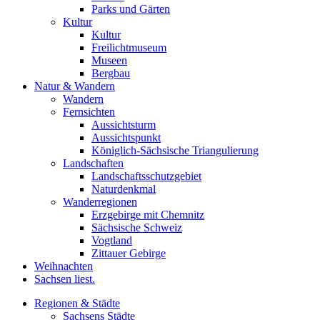
Parks und Gärten
Kultur
Kultur
Freilichtmuseum
Museen
Bergbau
Natur & Wandern
Wandern
Fernsichten
Aussichtsturm
Aussichtspunkt
Königlich-Sächsische Triangulierung
Landschaften
Landschaftsschutzgebiet
Naturdenkmal
Wanderregionen
Erzgebirge mit Chemnitz
Sächsische Schweiz
Vogtland
Zittauer Gebirge
Weihnachten
Sachsen liest.
Regionen & Städte
Sachsens Städte