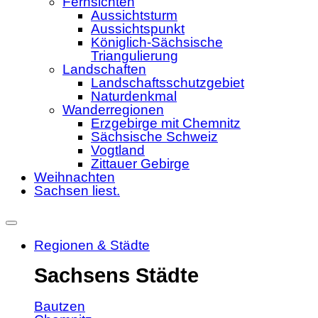
Fernsichten
Aussichtsturm
Aussichtspunkt
Königlich-Sächsische
Triangulierung
Landschaften
Landschaftsschutzgebiet
Naturdenkmal
Wanderregionen
Erzgebirge mit Chemnitz
Sächsische Schweiz
Vogtland
Zittauer Gebirge
Weihnachten
Sachsen liest.
Regionen & Städte
Sachsens Städte
Bautzen