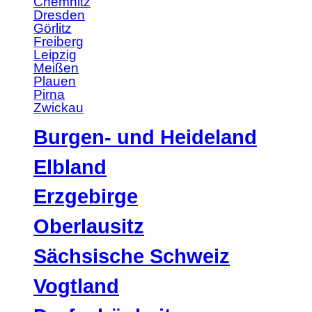
Chemnitz
Dresden
Görlitz
Freiberg
Leipzig
Meißen
Plauen
Pirna
Zwickau
Burgen- und Heideland
Elbland
Erzgebirge
Oberlausitz
Sächsische Schweiz
Vogtland