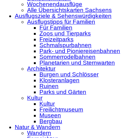
Wochenendausflüge
Alle Übersichtskarten Sachsens
Ausflugsziele & Sehenswürdigkeiten
Ausflugstipps für Familien
Für Familien
Zoos und Tierparks
Freizeitparks
Schmalspurbahnen
Park- und Pioniereisenbahnen
Sommerrodelbahnen
Planetarien und Sternwarten
Architektur
Burgen und Schlösser
Klosteranlagen
Ruinen
Parks und Gärten
Kultur
Kultur
Freilichtmuseum
Museen
Bergbau
Natur & Wandern
Wandern