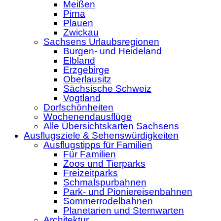
Meißen
Pirna
Plauen
Zwickau
Sachsens Urlaubsregionen
Burgen- und Heideland
Elbland
Erzgebirge
Oberlausitz
Sächsische Schweiz
Vogtland
Dorfschönheiten
Wochenendausflüge
Alle Übersichtskarten Sachsens
Ausflugsziele & Sehenswürdigkeiten
Ausflugstipps für Familien
Für Familien
Zoos und Tierparks
Freizeitparks
Schmalspurbahnen
Park- und Pioniereisenbahnen
Sommerrodelbahnen
Planetarien und Sternwarten
Architektur