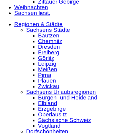
Zittauer Gebirge
Weihnachten
Sachsen liest.
Regionen & Städte
Sachsens Städte
Bautzen
Chemnitz
Dresden
Freiberg
Görlitz
Leipzig
Meißen
Pirna
Plauen
Zwickau
Sachsens Urlaubsregionen
Burgen- und Heideland
Elbland
Erzgebirge
Oberlausitz
Sächsische Schweiz
Vogtland
Dorfschönheiten