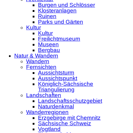
Burgen und Schlösser
Klosteranlagen
Ruinen
Parks und Gärten
Kultur
Kultur
Freilichtmuseum
Museen
Bergbau
Natur & Wandern
Wandern
Fernsichten
Aussichtsturm
Aussichtspunkt
Königlich-Sächsische
Triangulierung
Landschaften
Landschaftsschutzgebiet
Naturdenkmal
Wanderregionen
Erzgebirge mit Chemnitz
Sächsische Schweiz
Vogtland