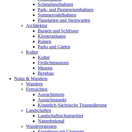
Schmalspurbahnen
Park- und Pioniereisenbahnen
Sommerrodelbahnen
Planetarien und Sternwarten
Architektur
Burgen und Schlösser
Klosteranlagen
Ruinen
Parks und Gärten
Kultur
Kultur
Freilichtmuseum
Museen
Bergbau
Natur & Wandern
Wandern
Fernsichten
Aussichtsturm
Aussichtspunkt
Königlich-Sächsische Triangulierung
Landschaften
Landschaftsschutzgebiet
Naturdenkmal
Wanderregionen
Erzgebirge mit Chemnitz