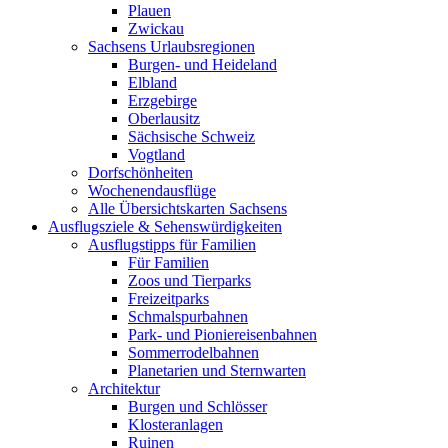
Plauen
Zwickau
Sachsens Urlaubsregionen
Burgen- und Heideland
Elbland
Erzgebirge
Oberlausitz
Sächsische Schweiz
Vogtland
Dorfschönheiten
Wochenendausflüge
Alle Übersichtskarten Sachsens
Ausflugsziele & Sehenswürdigkeiten
Ausflugstipps für Familien
Für Familien
Zoos und Tierparks
Freizeitparks
Schmalspurbahnen
Park- und Pioniereisenbahnen
Sommerrodelbahnen
Planetarien und Sternwarten
Architektur
Burgen und Schlösser
Klosteranlagen
Ruinen