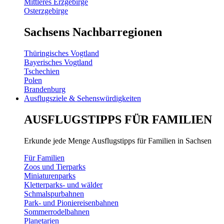
Mittleres Erzgebirge
Osterzgebirge
Sachsens Nachbarregionen
Thüringisches Vogtland
Bayerisches Vogtland
Tschechien
Polen
Brandenburg
Ausflugsziele & Sehenswürdigkeiten
AUSFLUGSTIPPS FÜR FAMILIEN
Erkunde jede Menge Ausflugstipps für Familien in Sachsen
Für Familien
Zoos und Tierparks
Miniaturenparks
Kletterparks- und wälder
Schmalspurbahnen
Park- und Pioniereisenbahnen
Sommerrodelbahnen
Planetarien