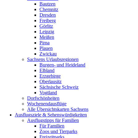
Bautzen
Chemnitz
Dresden
Freiberg
Görlitz
Leipzig
Meißen
Pirna
Plauen
Zwickau
Sachsens Urlaubsregionen
Burgen- und Heideland
Elbland
Erzgebirge
Oberlausitz
Sächsische Schweiz
Vogtland
Dorfschönheiten
Wochenendausflüge
Alle Übersichtskarten Sachsens
Ausflugsziele & Sehenswürdigkeiten
Ausflugstipps für Familien
Für Familien
Zoos und Tierparks
Freizeitparks