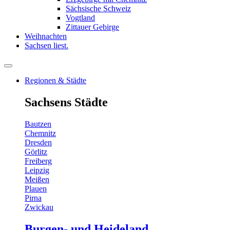
Sächsische Schweiz
Vogtland
Zittauer Gebirge
Weihnachten
Sachsen liest.
Regionen & Städte
Sachsens Städte
Bautzen
Chemnitz
Dresden
Görlitz
Freiberg
Leipzig
Meißen
Plauen
Pirna
Zwickau
Burgen- und Heideland