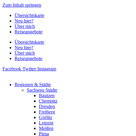
Zum Inhalt springen
Übersichtskarte
Neu hier?
Über mich
Reiseangebote
Übersichtskarte
Neu hier?
Über mich
Reiseangebote
Facebook
Twitter
Instagram
Regionen & Städte
Sachsens Städte
Bautzen
Chemnitz
Dresden
Freiberg
Görlitz
Leipzig
Meißen
Pirna