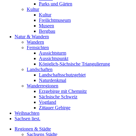
Parks und Gärten
Kultur
Kultur
Freilichtmuseum
Museen
Bergbau
Natur & Wandern
Wandern
Fernsichten
Aussichtsturm
Aussichtspunkt
Königlich-Sächsische Triangulierung
Landschaften
Landschaftsschutzgebiet
Naturdenkmal
Wanderregionen
Erzgebirge mit Chemnitz
Sächsische Schweiz
Vogtland
Zittauer Gebirge
Weihnachten
Sachsen liest.
Regionen & Städte
Sachsens Städte