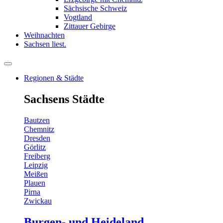
Sächsische Schweiz
Vogtland
Zittauer Gebirge
Weihnachten
Sachsen liest.
Regionen & Städte
Sachsens Städte
Bautzen
Chemnitz
Dresden
Görlitz
Freiberg
Leipzig
Meißen
Plauen
Pirna
Zwickau
Burgen- und Heideland