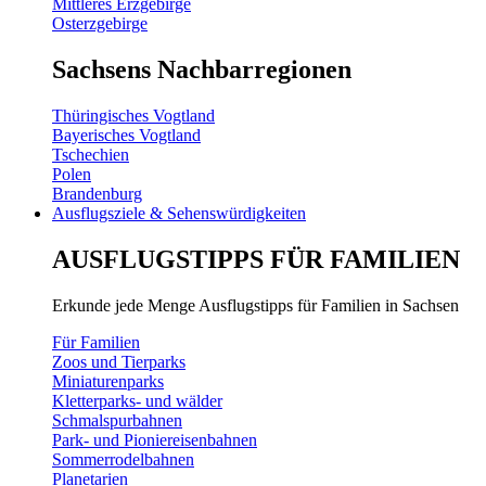
Mittleres Erzgebirge
Osterzgebirge
Sachsens Nachbarregionen
Thüringisches Vogtland
Bayerisches Vogtland
Tschechien
Polen
Brandenburg
Ausflugsziele & Sehenswürdigkeiten
AUSFLUGSTIPPS FÜR FAMILIEN
Erkunde jede Menge Ausflugstipps für Familien in Sachsen
Für Familien
Zoos und Tierparks
Miniaturenparks
Kletterparks- und wälder
Schmalspurbahnen
Park- und Pioniereisenbahnen
Sommerrodelbahnen
Planetarien