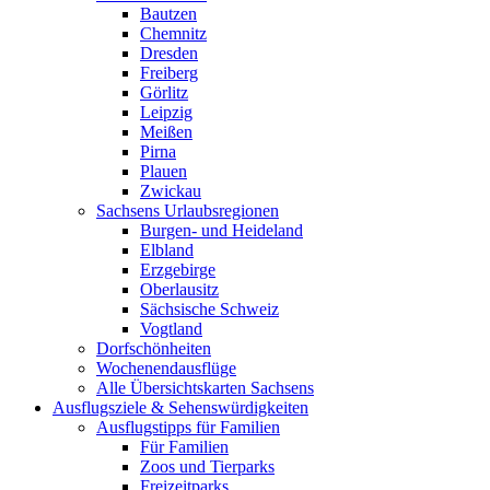
Bautzen
Chemnitz
Dresden
Freiberg
Görlitz
Leipzig
Meißen
Pirna
Plauen
Zwickau
Sachsens Urlaubsregionen
Burgen- und Heideland
Elbland
Erzgebirge
Oberlausitz
Sächsische Schweiz
Vogtland
Dorfschönheiten
Wochenendausflüge
Alle Übersichtskarten Sachsens
Ausflugsziele & Sehenswürdigkeiten
Ausflugstipps für Familien
Für Familien
Zoos und Tierparks
Freizeitparks