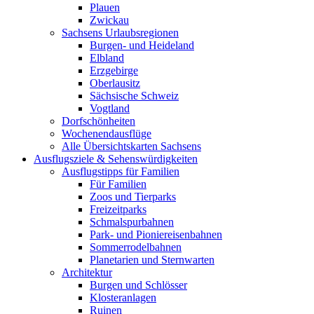
Plauen
Zwickau
Sachsens Urlaubsregionen
Burgen- und Heideland
Elbland
Erzgebirge
Oberlausitz
Sächsische Schweiz
Vogtland
Dorfschönheiten
Wochenendausflüge
Alle Übersichtskarten Sachsens
Ausflugsziele & Sehenswürdigkeiten
Ausflugstipps für Familien
Für Familien
Zoos und Tierparks
Freizeitparks
Schmalspurbahnen
Park- und Pioniereisenbahnen
Sommerrodelbahnen
Planetarien und Sternwarten
Architektur
Burgen und Schlösser
Klosteranlagen
Ruinen