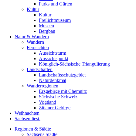
Parks und Gärten
Kultur
Kultur
Freilichtmuseum
Museen
Bergbau
Natur & Wandern
Wandern
Fernsichten
Aussichtsturm
Aussichtspunkt
Königlich-Sächsische Triangulierung
Landschaften
Landschaftsschutzgebiet
Naturdenkmal
Wanderregionen
Erzgebirge mit Chemnitz
Sächsische Schweiz
Vogtland
Zittauer Gebirge
Weihnachten
Sachsen liest.
Regionen & Städte
Sachsens Städte