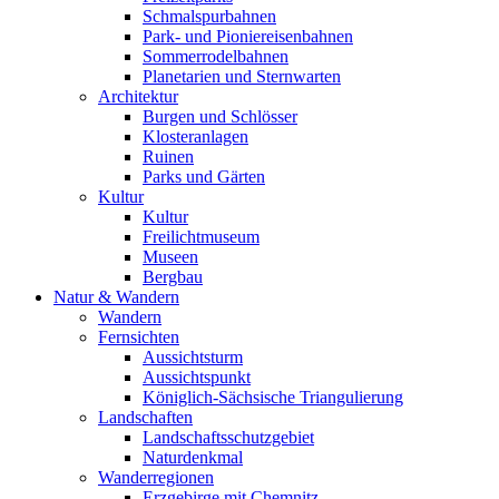
Schmalspurbahnen
Park- und Pioniereisenbahnen
Sommerrodelbahnen
Planetarien und Sternwarten
Architektur
Burgen und Schlösser
Klosteranlagen
Ruinen
Parks und Gärten
Kultur
Kultur
Freilichtmuseum
Museen
Bergbau
Natur & Wandern
Wandern
Fernsichten
Aussichtsturm
Aussichtspunkt
Königlich-Sächsische Triangulierung
Landschaften
Landschaftsschutzgebiet
Naturdenkmal
Wanderregionen
Erzgebirge mit Chemnitz