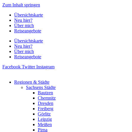
Zum Inhalt springen
Übersichtskarte
Neu hier?
Über mich
Reiseangebote
Übersichtskarte
Neu hier?
Über mich
Reiseangebote
Facebook
Twitter
Instagram
Regionen & Städte
Sachsens Städte
Bautzen
Chemnitz
Dresden
Freiberg
Görlitz
Leipzig
Meißen
Pirna