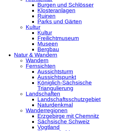
Burgen und Schlösser
Klosteranlagen
Ruinen
Parks und Gärten
Kultur
Kultur
Freilichtmuseum
Museen
Bergbau
Natur & Wandern
Wandern
Fernsichten
Aussichtsturm
Aussichtspunkt
Königlich-Sächsische
Triangulierung
Landschaften
Landschaftsschutzgebiet
Naturdenkmal
Wanderregionen
Erzgebirge mit Chemnitz
Sächsische Schweiz
Vogtland