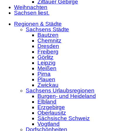
Zittauer Gebirge
Weihnachten
Sachsen liest.
Regionen & Städte
Sachsens Städte
Bautzen
Chemnitz
Dresden
Freiberg
Görlitz
Leipzig
Meißen
Pirna
Plauen
Zwickau
Sachsens Urlaubsregionen
Burgen- und Heideland
Elbland
Erzgebirge
Oberlausitz
Sächsische Schweiz
Vogtland
Dorfschönheiten