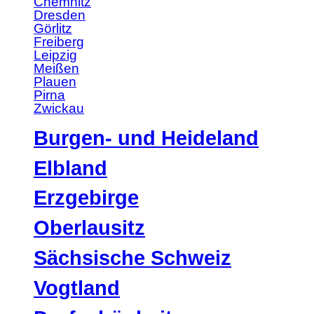
Chemnitz
Dresden
Görlitz
Freiberg
Leipzig
Meißen
Plauen
Pirna
Zwickau
Burgen- und Heideland
Elbland
Erzgebirge
Oberlausitz
Sächsische Schweiz
Vogtland