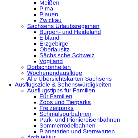
Meißen
Pirna
Plauen
Zwickau
Sachsens Urlaubsregionen
Burgen- und Heideland
Elbland
Erzgebirge
Oberlausitz
Sächsische Schweiz
Vogtland
Dorfschönheiten
Wochenendausflüge
Alle Übersichtskarten Sachsens
Ausflugsziele & Sehenswürdigkeiten
Ausflugstipps für Familien
Für Familien
Zoos und Tierparks
Freizeitparks
Schmalspurbahnen
Park- und Pioniereisenbahnen
Sommerrodelbahnen
Planetarien und Sternwarten
Architektur