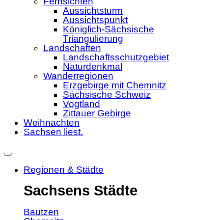
Fernsichten
Aussichtsturm
Aussichtspunkt
Königlich-Sächsische
Triangulierung
Landschaften
Landschaftsschutzgebiet
Naturdenkmal
Wanderregionen
Erzgebirge mit Chemnitz
Sächsische Schweiz
Vogtland
Zittauer Gebirge
Weihnachten
Sachsen liest.
Regionen & Städte
Sachsens Städte
Bautzen