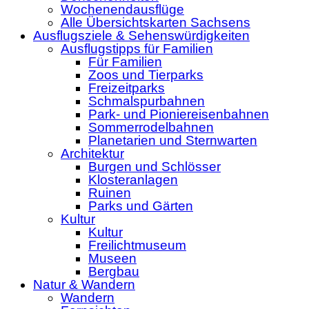
Wochenendausflüge
Alle Übersichtskarten Sachsens
Ausflugsziele & Sehenswürdigkeiten
Ausflugstipps für Familien
Für Familien
Zoos und Tierparks
Freizeitparks
Schmalspurbahnen
Park- und Pioniereisenbahnen
Sommerrodelbahnen
Planetarien und Sternwarten
Architektur
Burgen und Schlösser
Klosteranlagen
Ruinen
Parks und Gärten
Kultur
Kultur
Freilichtmuseum
Museen
Bergbau
Natur & Wandern
Wandern