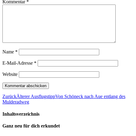
Kommentar
*
Name
*
E-Mail-Adresse
*
Website
Zurück
Älterer Ausflugstipp
Von Schöneck nach Aue entlang des
Mulderadweg
Inhaltsverzeichnis
Ganz neu für dich erkundet