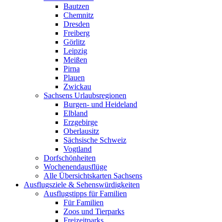
Bautzen
Chemnitz
Dresden
Freiberg
Görlitz
Leipzig
Meißen
Pirna
Plauen
Zwickau
Sachsens Urlaubsregionen
Burgen- und Heideland
Elbland
Erzgebirge
Oberlausitz
Sächsische Schweiz
Vogtland
Dorfschönheiten
Wochenendausflüge
Alle Übersichtskarten Sachsens
Ausflugsziele & Sehenswürdigkeiten
Ausflugstipps für Familien
Für Familien
Zoos und Tierparks
Freizeitparks