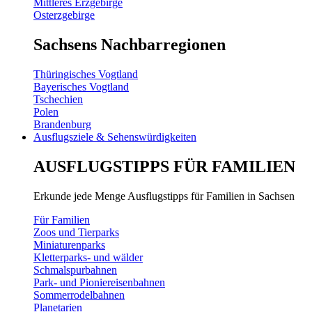
Mittleres Erzgebirge
Osterzgebirge
Sachsens Nachbarregionen
Thüringisches Vogtland
Bayerisches Vogtland
Tschechien
Polen
Brandenburg
Ausflugsziele & Sehenswürdigkeiten
AUSFLUGSTIPPS FÜR FAMILIEN
Erkunde jede Menge Ausflugstipps für Familien in Sachsen
Für Familien
Zoos und Tierparks
Miniaturenparks
Kletterparks- und wälder
Schmalspurbahnen
Park- und Pioniereisenbahnen
Sommerrodelbahnen
Planetarien