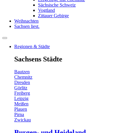
Sächsische Schweiz
Vogtland
Zittauer Gebirge
Weihnachten
Sachsen liest.
Regionen & Städte
Sachsens Städte
Bautzen
Chemnitz
Dresden
Görlitz
Freiberg
Leipzig
Meißen
Plauen
Pirna
Zwickau
Burgen- und Heideland