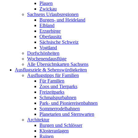
Plauen
Zwickau
Sachsens Urlaubsregionen
Burgen- und Heideland
Elbland
Erzgebirge
Oberlausitz
Sächsische Schweiz
Vogtland
Dorfschönheiten
Wochenendausflüge
Alle Übersichtskarten Sachsens
Ausflugsziele & Sehenswürdigkeiten
Ausflugstipps für Familien
Für Familien
Zoos und Tierparks
Freizeitparks
Schmalspurbahnen
Park- und Pioniereisenbahnen
Sommerrodelbahnen
Planetarien und Sternwarten
Architektur
Burgen und Schlösser
Klosteranlagen
Ruinen