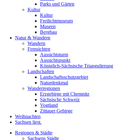
Parks und Gärten
Kultur
Kultur
Freilichtmuseum
Museen
Bergbau
Natur & Wandern
Wandern
Fernsichten
Aussichtsturm
Aussichtspunkt
Königlich-Sächsische Triangulierung
Landschaften
Landschaftsschutzgebiet
Naturdenkmal
Wanderregionen
Erzgebirge mit Chemnitz
Sächsische Schweiz
Vogtland
Zittauer Gebirge
Weihnachten
Sachsen liest.
Regionen & Städte
Sachsens Städte