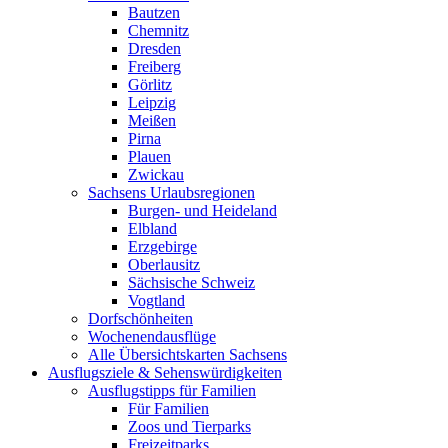
Bautzen
Chemnitz
Dresden
Freiberg
Görlitz
Leipzig
Meißen
Pirna
Plauen
Zwickau
Sachsens Urlaubsregionen
Burgen- und Heideland
Elbland
Erzgebirge
Oberlausitz
Sächsische Schweiz
Vogtland
Dorfschönheiten
Wochenendausflüge
Alle Übersichtskarten Sachsens
Ausflugsziele & Sehenswürdigkeiten
Ausflugstipps für Familien
Für Familien
Zoos und Tierparks
Freizeitparks