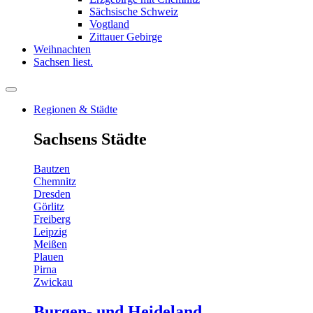
Sächsische Schweiz
Vogtland
Zittauer Gebirge
Weihnachten
Sachsen liest.
Regionen & Städte
Sachsens Städte
Bautzen
Chemnitz
Dresden
Görlitz
Freiberg
Leipzig
Meißen
Plauen
Pirna
Zwickau
Burgen- und Heideland