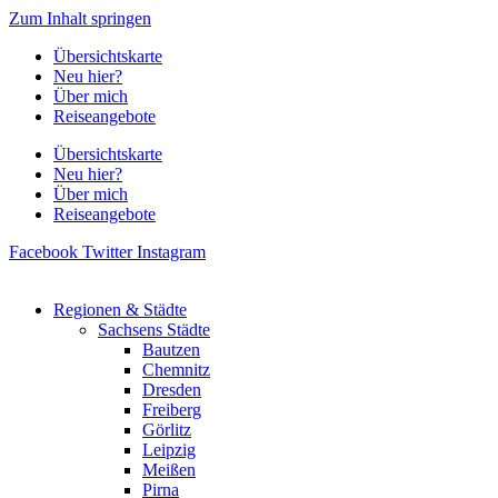
Zum Inhalt springen
Übersichtskarte
Neu hier?
Über mich
Reiseangebote
Übersichtskarte
Neu hier?
Über mich
Reiseangebote
Facebook
Twitter
Instagram
Regionen & Städte
Sachsens Städte
Bautzen
Chemnitz
Dresden
Freiberg
Görlitz
Leipzig
Meißen
Pirna