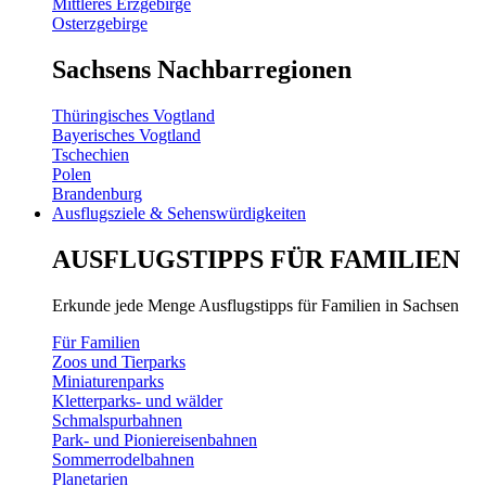
Mittleres Erzgebirge
Osterzgebirge
Sachsens Nachbarregionen
Thüringisches Vogtland
Bayerisches Vogtland
Tschechien
Polen
Brandenburg
Ausflugsziele & Sehenswürdigkeiten
AUSFLUGSTIPPS FÜR FAMILIEN
Erkunde jede Menge Ausflugstipps für Familien in Sachsen
Für Familien
Zoos und Tierparks
Miniaturenparks
Kletterparks- und wälder
Schmalspurbahnen
Park- und Pioniereisenbahnen
Sommerrodelbahnen
Planetarien