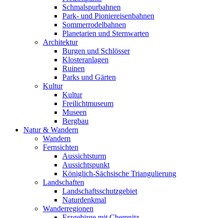
Schmalspurbahnen
Park- und Pioniereisenbahnen
Sommerrodelbahnen
Planetarien und Sternwarten
Architektur
Burgen und Schlösser
Klosteranlagen
Ruinen
Parks und Gärten
Kultur
Kultur
Freilichtmuseum
Museen
Bergbau
Natur & Wandern
Wandern
Fernsichten
Aussichtsturm
Aussichtspunkt
Königlich-Sächsische Triangulierung
Landschaften
Landschaftsschutzgebiet
Naturdenkmal
Wanderregionen
Erzgebirge mit Chemnitz