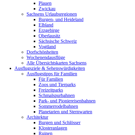
Plauen
Zwickau
Sachsens Urlaubsregionen
Burgen- und Heideland
Elbland
Erzgebirge
Oberlausitz
Sächsische Schweiz
Vogtland
Dorfschönheiten
Wochenendausflüge
Alle Übersichtskarten Sachsens
Ausflugsziele & Sehenswürdigkeiten
Ausflugstipps für Familien
Für Familien
Zoos und Tierparks
Freizeitparks
Schmalspurbahnen
Park- und Pioniereisenbahnen
Sommerrodelbahnen
Planetarien und Sternwarten
Architektur
Burgen und Schlösser
Klosteranlagen
Ruinen