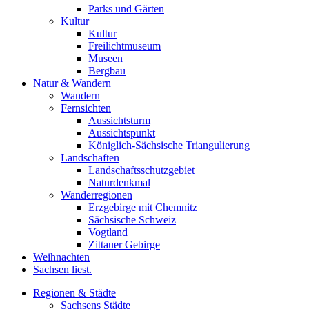
Parks und Gärten
Kultur
Kultur
Freilichtmuseum
Museen
Bergbau
Natur & Wandern
Wandern
Fernsichten
Aussichtsturm
Aussichtspunkt
Königlich-Sächsische Triangulierung
Landschaften
Landschaftsschutzgebiet
Naturdenkmal
Wanderregionen
Erzgebirge mit Chemnitz
Sächsische Schweiz
Vogtland
Zittauer Gebirge
Weihnachten
Sachsen liest.
Regionen & Städte
Sachsens Städte