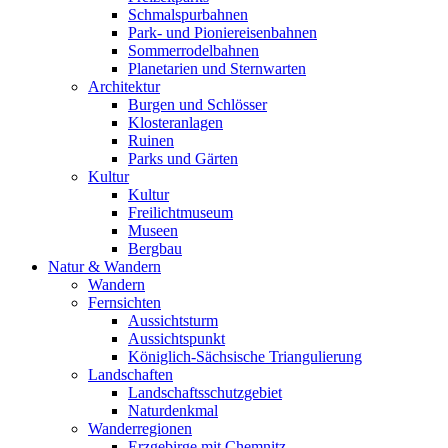
Schmalspurbahnen
Park- und Pioniereisenbahnen
Sommerrodelbahnen
Planetarien und Sternwarten
Architektur
Burgen und Schlösser
Klosteranlagen
Ruinen
Parks und Gärten
Kultur
Kultur
Freilichtmuseum
Museen
Bergbau
Natur & Wandern
Wandern
Fernsichten
Aussichtsturm
Aussichtspunkt
Königlich-Sächsische Triangulierung
Landschaften
Landschaftsschutzgebiet
Naturdenkmal
Wanderregionen
Erzgebirge mit Chemnitz