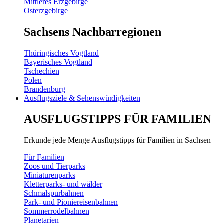
Mittleres Erzgebirge
Osterzgebirge
Sachsens Nachbarregionen
Thüringisches Vogtland
Bayerisches Vogtland
Tschechien
Polen
Brandenburg
Ausflugsziele & Sehenswürdigkeiten
AUSFLUGSTIPPS FÜR FAMILIEN
Erkunde jede Menge Ausflugstipps für Familien in Sachsen
Für Familien
Zoos und Tierparks
Miniaturenparks
Kletterparks- und wälder
Schmalspurbahnen
Park- und Pioniereisenbahnen
Sommerrodelbahnen
Planetarien