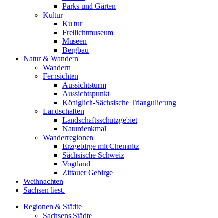
Parks und Gärten
Kultur
Kultur
Freilichtmuseum
Museen
Bergbau
Natur & Wandern
Wandern
Fernsichten
Aussichtsturm
Aussichtspunkt
Königlich-Sächsische Triangulierung
Landschaften
Landschaftsschutzgebiet
Naturdenkmal
Wanderregionen
Erzgebirge mit Chemnitz
Sächsische Schweiz
Vogtland
Zittauer Gebirge
Weihnachten
Sachsen liest.
Regionen & Städte
Sachsens Städte