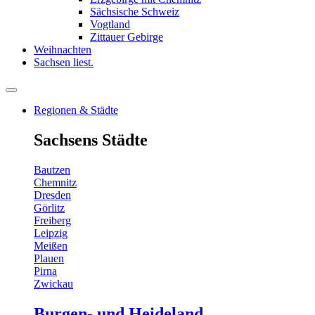
Sächsische Schweiz
Vogtland
Zittauer Gebirge
Weihnachten
Sachsen liest.
Regionen & Städte
Sachsens Städte
Bautzen
Chemnitz
Dresden
Görlitz
Freiberg
Leipzig
Meißen
Plauen
Pirna
Zwickau
Burgen- und Heideland