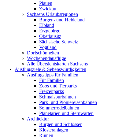
Plauen
Zwickau
Sachsens Urlaubsregionen
Burgen- und Heideland
Elbland
Erzgebirge
Oberlausitz
Sächsische Schweiz
Vogtland
Dorfschönheiten
Wochenendausflüge
Alle Übersichtskarten Sachsens
Ausflugsziele & Sehenswürdigkeiten
Ausflugstipps für Familien
Für Familien
Zoos und Tierparks
Freizeitparks
Schmalspurbahnen
Park- und Pioniereisenbahnen
Sommerrodelbahnen
Planetarien und Sternwarten
Architektur
Burgen und Schlösser
Klosteranlagen
Ruinen