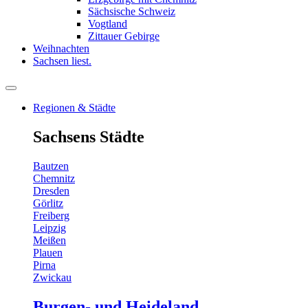
Sächsische Schweiz
Vogtland
Zittauer Gebirge
Weihnachten
Sachsen liest.
Regionen & Städte
Sachsens Städte
Bautzen
Chemnitz
Dresden
Görlitz
Freiberg
Leipzig
Meißen
Plauen
Pirna
Zwickau
Burgen- und Heideland