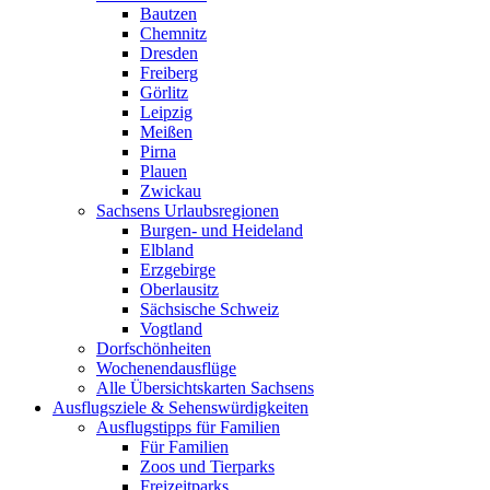
Bautzen
Chemnitz
Dresden
Freiberg
Görlitz
Leipzig
Meißen
Pirna
Plauen
Zwickau
Sachsens Urlaubsregionen
Burgen- und Heideland
Elbland
Erzgebirge
Oberlausitz
Sächsische Schweiz
Vogtland
Dorfschönheiten
Wochenendausflüge
Alle Übersichtskarten Sachsens
Ausflugsziele & Sehenswürdigkeiten
Ausflugstipps für Familien
Für Familien
Zoos und Tierparks
Freizeitparks