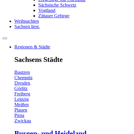
Sächsische Schweiz
Vogtland
Zittauer Gebirge
Weihnachten
Sachsen liest.
Regionen & Städte
Sachsens Städte
Bautzen
Chemnitz
Dresden
Görlitz
Freiberg
Leipzig
Meißen
Plauen
Pirna
Zwickau
Burgen- und Heideland