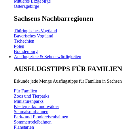
Mittleres Erzgebirge
Osterzgebirge
Sachsens Nachbarregionen
Thüringisches Vogtland
Bayerisches Vogtland
Tschechien
Polen
Brandenburg
Ausflugsziele & Sehenswürdigkeiten
AUSFLUGSTIPPS FÜR FAMILIEN
Erkunde jede Menge Ausflugstipps für Familien in Sachsen
Für Familien
Zoos und Tierparks
Miniaturenparks
Kletterparks- und wälder
Schmalspurbahnen
Park- und Pioniereisenbahnen
Sommerrodelbahnen
Planetarien