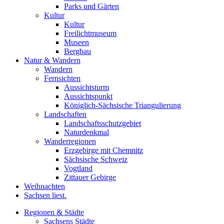
Parks und Gärten
Kultur
Kultur
Freilichtmuseum
Museen
Bergbau
Natur & Wandern
Wandern
Fernsichten
Aussichtsturm
Aussichtspunkt
Königlich-Sächsische Triangulierung
Landschaften
Landschaftsschutzgebiet
Naturdenkmal
Wanderregionen
Erzgebirge mit Chemnitz
Sächsische Schweiz
Vogtland
Zittauer Gebirge
Weihnachten
Sachsen liest.
Regionen & Städte
Sachsens Städte