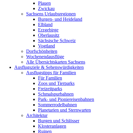
Plauen
Zwickau
Sachsens Urlaubsregionen
Burgen- und Heideland
Elbland
Erzgebirge
Oberlausitz
Sächsische Schweiz
Vogtland
Dorfschönheiten
Wochenendausflüge
Alle Übersichtskarten Sachsens
Ausflugsziele & Sehenswürdigkeiten
Ausflugstipps für Familien
Für Familien
Zoos und Tierparks
Freizeitparks
Schmalspurbahnen
Park- und Pioniereisenbahnen
Sommerrodelbahnen
Planetarien und Sternwarten
Architektur
Burgen und Schlösser
Klosteranlagen
Ruinen