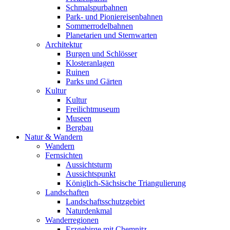
Schmalspurbahnen
Park- und Pioniereisenbahnen
Sommerrodelbahnen
Planetarien und Sternwarten
Architektur
Burgen und Schlösser
Klosteranlagen
Ruinen
Parks und Gärten
Kultur
Kultur
Freilichtmuseum
Museen
Bergbau
Natur & Wandern
Wandern
Fernsichten
Aussichtsturm
Aussichtspunkt
Königlich-Sächsische Triangulierung
Landschaften
Landschaftsschutzgebiet
Naturdenkmal
Wanderregionen
Erzgebirge mit Chemnitz