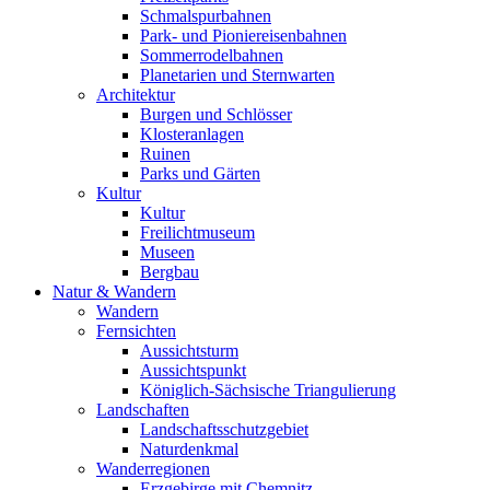
Schmalspurbahnen
Park- und Pioniereisenbahnen
Sommerrodelbahnen
Planetarien und Sternwarten
Architektur
Burgen und Schlösser
Klosteranlagen
Ruinen
Parks und Gärten
Kultur
Kultur
Freilichtmuseum
Museen
Bergbau
Natur & Wandern
Wandern
Fernsichten
Aussichtsturm
Aussichtspunkt
Königlich-Sächsische Triangulierung
Landschaften
Landschaftsschutzgebiet
Naturdenkmal
Wanderregionen
Erzgebirge mit Chemnitz