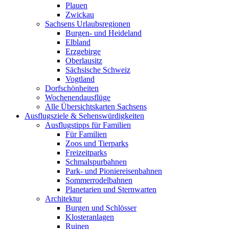
Plauen
Zwickau
Sachsens Urlaubsregionen
Burgen- und Heideland
Elbland
Erzgebirge
Oberlausitz
Sächsische Schweiz
Vogtland
Dorfschönheiten
Wochenendausflüge
Alle Übersichtskarten Sachsens
Ausflugsziele & Sehenswürdigkeiten
Ausflugstipps für Familien
Für Familien
Zoos und Tierparks
Freizeitparks
Schmalspurbahnen
Park- und Pioniereisenbahnen
Sommerrodelbahnen
Planetarien und Sternwarten
Architektur
Burgen und Schlösser
Klosteranlagen
Ruinen