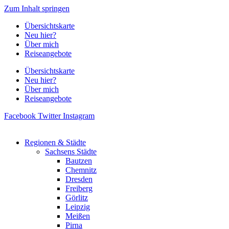
Zum Inhalt springen
Übersichtskarte
Neu hier?
Über mich
Reiseangebote
Übersichtskarte
Neu hier?
Über mich
Reiseangebote
Facebook
Twitter
Instagram
Regionen & Städte
Sachsens Städte
Bautzen
Chemnitz
Dresden
Freiberg
Görlitz
Leipzig
Meißen
Pirna