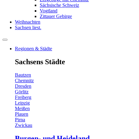
Sächsische Schweiz
Vogtland
Zittauer Gebirge
Weihnachten
Sachsen liest.
Regionen & Städte
Sachsens Städte
Bautzen
Chemnitz
Dresden
Görlitz
Freiberg
Leipzig
Meißen
Plauen
Pirna
Zwickau
Burgen- und Heideland