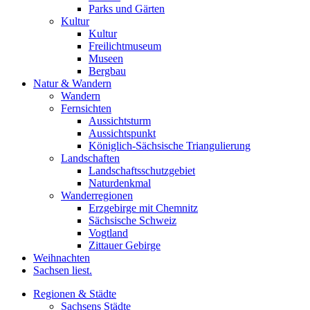
Parks und Gärten
Kultur
Kultur
Freilichtmuseum
Museen
Bergbau
Natur & Wandern
Wandern
Fernsichten
Aussichtsturm
Aussichtspunkt
Königlich-Sächsische Triangulierung
Landschaften
Landschaftsschutzgebiet
Naturdenkmal
Wanderregionen
Erzgebirge mit Chemnitz
Sächsische Schweiz
Vogtland
Zittauer Gebirge
Weihnachten
Sachsen liest.
Regionen & Städte
Sachsens Städte