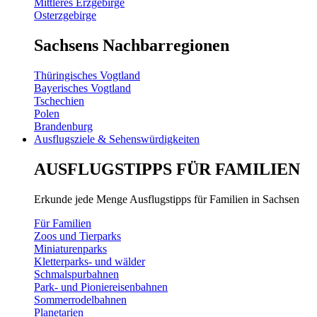
Mittleres Erzgebirge
Osterzgebirge
Sachsens Nachbarregionen
Thüringisches Vogtland
Bayerisches Vogtland
Tschechien
Polen
Brandenburg
Ausflugsziele & Sehenswürdigkeiten
AUSFLUGSTIPPS FÜR FAMILIEN
Erkunde jede Menge Ausflugstipps für Familien in Sachsen
Für Familien
Zoos und Tierparks
Miniaturenparks
Kletterparks- und wälder
Schmalspurbahnen
Park- und Pioniereisenbahnen
Sommerrodelbahnen
Planetarien