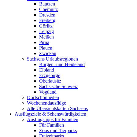
Bautzen
Chemnitz
Dresden
Freiberg
Görlitz
Leipzig
Meißen
Pirna
Plauen
Zwickau
Sachsens Urlaubsregionen
Burgen- und Heideland
Elbland
Erzgebirge
Oberlausitz
Sächsische Schweiz
Vogtland
Dorfschönheiten
Wochenendausflüge
Alle Übersichtskarten Sachsens
Ausflugsziele & Sehenswürdigkeiten
Ausflugstipps für Familien
Für Familien
Zoos und Tierparks
Freizeitparks