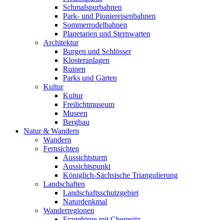
Schmalspurbahnen
Park- und Pioniereisenbahnen
Sommerrodelbahnen
Planetarien und Sternwarten
Architektur
Burgen und Schlösser
Klosteranlagen
Ruinen
Parks und Gärten
Kultur
Kultur
Freilichtmuseum
Museen
Bergbau
Natur & Wandern
Wandern
Fernsichten
Aussichtsturm
Aussichtspunkt
Königlich-Sächsische Triangulierung
Landschaften
Landschaftsschutzgebiet
Naturdenkmal
Wanderregionen
Erzgebirge mit Chemnitz