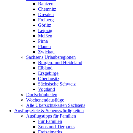
Bautzen
Chemnitz
Dresden
Freiberg
Görlitz
Leipzig
Meißen
Pirna
Plauen
Zwickau
Sachsens Urlaubsregionen
Burgen- und Heideland
Elbland
Erzgebirge
Oberlausitz
Sächsische Schweiz
Vogtland
Dorfschönheiten
Wochenendausflüge
Alle Übersichtskarten Sachsens
Ausflugsziele & Sehenswürdigkeiten
Ausflugstipps für Familien
Für Familien
Zoos und Tierparks
Freizeitparks