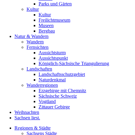
Parks und Gärten
Kultur
Kultur
Freilichtmuseum
Museen
Bergbau
Natur & Wandern
Wandern
Fernsichten
Aussichtsturm
Aussichtspunkt
Königlich-Sächsische Triangulierung
Landschaften
Landschaftsschutzgebiet
Naturdenkmal
Wanderregionen
Erzgebirge mit Chemnitz
Sächsische Schweiz
Vogtland
Zittauer Gebirge
Weihnachten
Sachsen liest.
Regionen & Städte
Sachsens Städte