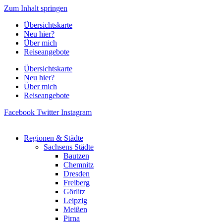
Zum Inhalt springen
Übersichtskarte
Neu hier?
Über mich
Reiseangebote
Übersichtskarte
Neu hier?
Über mich
Reiseangebote
Facebook
Twitter
Instagram
Regionen & Städte
Sachsens Städte
Bautzen
Chemnitz
Dresden
Freiberg
Görlitz
Leipzig
Meißen
Pirna