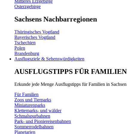
Mittleres Erzgebirge
Osterzgebirge
Sachsens Nachbarregionen
Thüringisches Vogtland
Bayerisches Vogtland
Tschechien
Polen
Brandenburg
Ausflugsziele & Sehenswürdigkeiten
AUSFLUGSTIPPS FÜR FAMILIEN
Erkunde jede Menge Ausflugstipps für Familien in Sachsen
Für Familien
Zoos und Tierparks
Miniaturenparks
Kletterparks- und wälder
Schmalspurbahnen
Park- und Pioniereisenbahnen
Sommerrodelbahnen
Planetarien