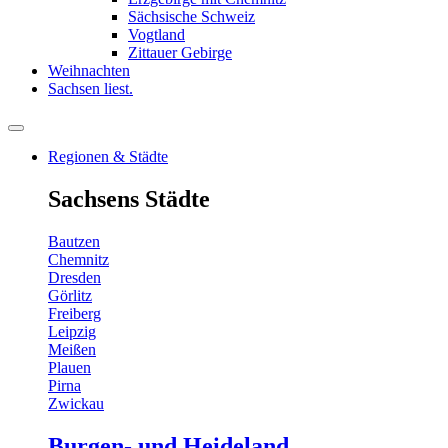
Sächsische Schweiz
Vogtland
Zittauer Gebirge
Weihnachten
Sachsen liest.
Regionen & Städte
Sachsens Städte
Bautzen
Chemnitz
Dresden
Görlitz
Freiberg
Leipzig
Meißen
Plauen
Pirna
Zwickau
Burgen- und Heideland