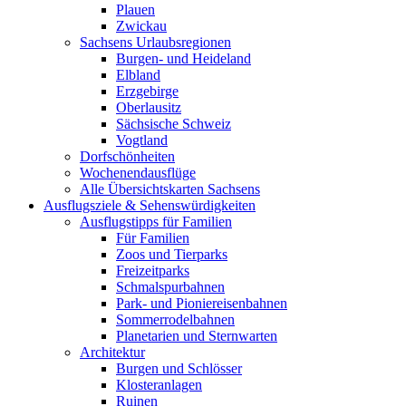
Plauen
Zwickau
Sachsens Urlaubsregionen
Burgen- und Heideland
Elbland
Erzgebirge
Oberlausitz
Sächsische Schweiz
Vogtland
Dorfschönheiten
Wochenendausflüge
Alle Übersichtskarten Sachsens
Ausflugsziele & Sehenswürdigkeiten
Ausflugstipps für Familien
Für Familien
Zoos und Tierparks
Freizeitparks
Schmalspurbahnen
Park- und Pioniereisenbahnen
Sommerrodelbahnen
Planetarien und Sternwarten
Architektur
Burgen und Schlösser
Klosteranlagen
Ruinen