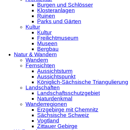
Burgen und Schlösser
Klosteranlagen
Ruinen
Parks und Gärten
Kultur
Kultur
Freilichtmuseum
Museen
Bergbau
Natur & Wandern
Wandern
Fernsichten
Aussichtsturm
Aussichtspunkt
Königlich-Sächsische Triangulierung
Landschaften
Landschaftsschutzgebiet
Naturdenkmal
Wanderregionen
Erzgebirge mit Chemnitz
Sächsische Schweiz
Vogtland
Zittauer Gebirge