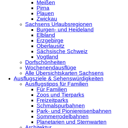
Meißen
Pirna
Plauen
Zwickau
Sachsens Urlaubsregionen
Burgen- und Heideland
Elbland
Erzgebirge
Oberlausitz
Sächsische Schweiz
Vogtland
Dorfschönheiten
Wochenendausflüge
Alle Übersichtskarten Sachsens
Ausflugsziele & Sehenswürdigkeiten
Ausflugstipps für Familien
Für Familien
Zoos und Tierparks
Freizeitparks
Schmalspurbahnen
Park- und Pioniereisenbahnen
Sommerrodelbahnen
Planetarien und Sternwarten
Architektur