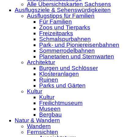
Alle Übersichtskarten Sachsens
Ausflugsziele & Sehenswürdigkeiten
Ausflugstipps für Familien
Für Familien
Zoos und Tierparks
Freizeitparks
Schmalspurbahnen
Park- und Pioniereisenbahnen
Sommerrodelbahnen
Planetarien und Sternwarten
Architektur
Burgen und Schlösser
Klosteranlagen
Ruinen
Parks und Gärten
Kultur
Kultur
Freilichtmuseum
Museen
Bergbau
Natur & Wandern
Wandern
Fernsichten