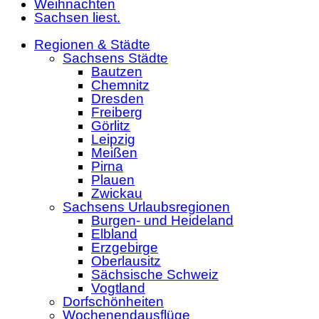
Weihnachten
Sachsen liest.
Regionen & Städte
Sachsens Städte
Bautzen
Chemnitz
Dresden
Freiberg
Görlitz
Leipzig
Meißen
Pirna
Plauen
Zwickau
Sachsens Urlaubsregionen
Burgen- und Heideland
Elbland
Erzgebirge
Oberlausitz
Sächsische Schweiz
Vogtland
Dorfschönheiten
Wochenendausflüge