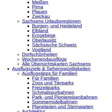
Meißen
Pirna
Plauen
Zwickau
Sachsens Urlaubsregionen
Burgen- und Heideland
Elbland
Erzgebirge
Oberlausitz
Sächsische Schweiz
Vogtland
Dorfschönheiten
Wochenendausflüge
Alle Übersichtskarten Sachsens
Ausflugsziele & Sehenswürdigkeiten
Ausflugstipps für Familien
Für Familien
Zoos und Tierparks
Freizeitparks
Schmalspurbahnen
Park- und Pioniereisenbahnen
Sommerrodelbahnen
Planetarien und Sternwarten
Architektur