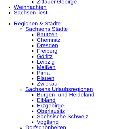
Zittauer Gebirge
Weihnachten
Sachsen liest.
Regionen & Städte
Sachsens Städte
Bautzen
Chemnitz
Dresden
Freiberg
Görlitz
Leipzig
Meißen
Pirna
Plauen
Zwickau
Sachsens Urlaubsregionen
Burgen- und Heideland
Elbland
Erzgebirge
Oberlausitz
Sächsische Schweiz
Vogtland
Dorfschönheiten