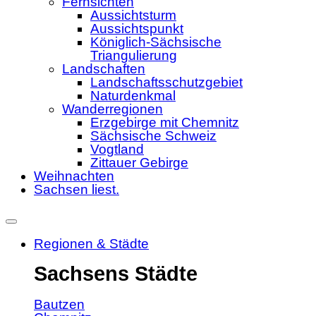
Fernsichten
Aussichtsturm
Aussichtspunkt
Königlich-Sächsische
Triangulierung
Landschaften
Landschaftsschutzgebiet
Naturdenkmal
Wanderregionen
Erzgebirge mit Chemnitz
Sächsische Schweiz
Vogtland
Zittauer Gebirge
Weihnachten
Sachsen liest.
Regionen & Städte
Sachsens Städte
Bautzen