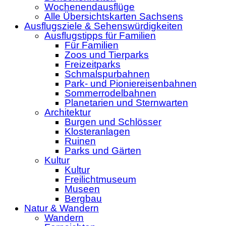
Wochenendausflüge
Alle Übersichtskarten Sachsens
Ausflugsziele & Sehenswürdigkeiten
Ausflugstipps für Familien
Für Familien
Zoos und Tierparks
Freizeitparks
Schmalspurbahnen
Park- und Pioniereisenbahnen
Sommerrodelbahnen
Planetarien und Sternwarten
Architektur
Burgen und Schlösser
Klosteranlagen
Ruinen
Parks und Gärten
Kultur
Kultur
Freilichtmuseum
Museen
Bergbau
Natur & Wandern
Wandern