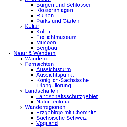
Burgen und Schlösser
Klosteranlagen
Ruinen
Parks und Gärten
Kultur
Kultur
Freilichtmuseum
Museen
Bergbau
Natur & Wandern
Wandern
Fernsichten
Aussichtsturm
Aussichtspunkt
Königlich-Sächsische
Triangulierung
Landschaften
Landschaftsschutzgebiet
Naturdenkmal
Wanderregionen
Erzgebirge mit Chemnitz
Sächsische Schweiz
Vogtland