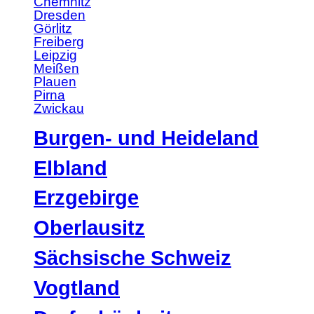
Chemnitz
Dresden
Görlitz
Freiberg
Leipzig
Meißen
Plauen
Pirna
Zwickau
Burgen- und Heideland
Elbland
Erzgebirge
Oberlausitz
Sächsische Schweiz
Vogtland