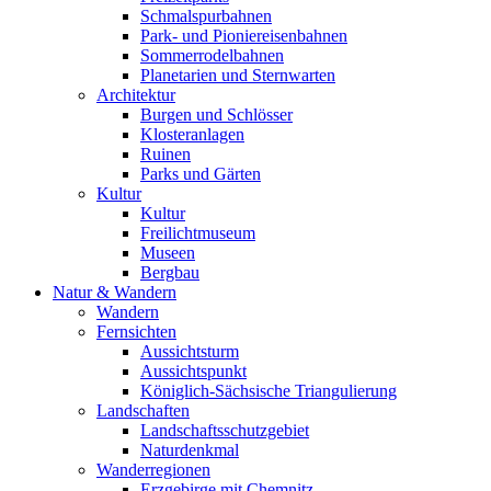
Schmalspurbahnen
Park- und Pioniereisenbahnen
Sommerrodelbahnen
Planetarien und Sternwarten
Architektur
Burgen und Schlösser
Klosteranlagen
Ruinen
Parks und Gärten
Kultur
Kultur
Freilichtmuseum
Museen
Bergbau
Natur & Wandern
Wandern
Fernsichten
Aussichtsturm
Aussichtspunkt
Königlich-Sächsische Triangulierung
Landschaften
Landschaftsschutzgebiet
Naturdenkmal
Wanderregionen
Erzgebirge mit Chemnitz