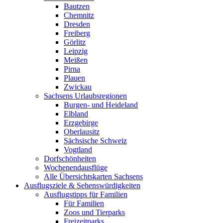
Bautzen
Chemnitz
Dresden
Freiberg
Görlitz
Leipzig
Meißen
Pirna
Plauen
Zwickau
Sachsens Urlaubsregionen
Burgen- und Heideland
Elbland
Erzgebirge
Oberlausitz
Sächsische Schweiz
Vogtland
Dorfschönheiten
Wochenendausflüge
Alle Übersichtskarten Sachsens
Ausflugsziele & Sehenswürdigkeiten
Ausflugstipps für Familien
Für Familien
Zoos und Tierparks
Freizeitparks