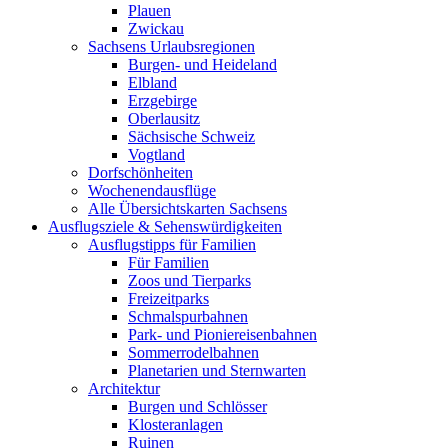
Plauen
Zwickau
Sachsens Urlaubsregionen
Burgen- und Heideland
Elbland
Erzgebirge
Oberlausitz
Sächsische Schweiz
Vogtland
Dorfschönheiten
Wochenendausflüge
Alle Übersichtskarten Sachsens
Ausflugsziele & Sehenswürdigkeiten
Ausflugstipps für Familien
Für Familien
Zoos und Tierparks
Freizeitparks
Schmalspurbahnen
Park- und Pioniereisenbahnen
Sommerrodelbahnen
Planetarien und Sternwarten
Architektur
Burgen und Schlösser
Klosteranlagen
Ruinen