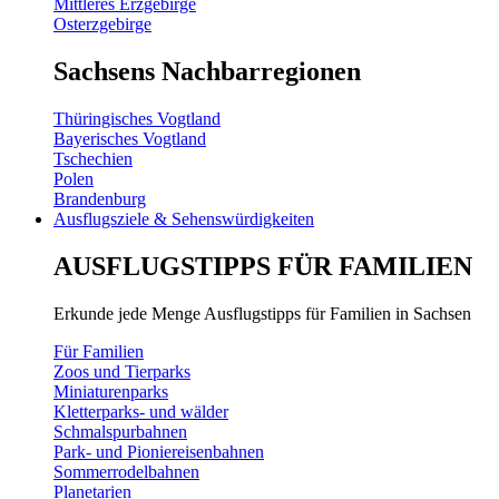
Mittleres Erzgebirge
Osterzgebirge
Sachsens Nachbarregionen
Thüringisches Vogtland
Bayerisches Vogtland
Tschechien
Polen
Brandenburg
Ausflugsziele & Sehenswürdigkeiten
AUSFLUGSTIPPS FÜR FAMILIEN
Erkunde jede Menge Ausflugstipps für Familien in Sachsen
Für Familien
Zoos und Tierparks
Miniaturenparks
Kletterparks- und wälder
Schmalspurbahnen
Park- und Pioniereisenbahnen
Sommerrodelbahnen
Planetarien