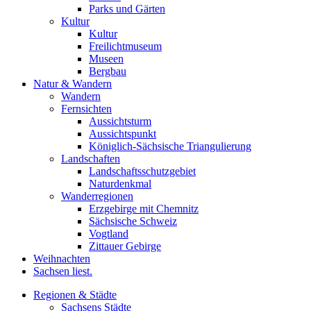
Parks und Gärten
Kultur
Kultur
Freilichtmuseum
Museen
Bergbau
Natur & Wandern
Wandern
Fernsichten
Aussichtsturm
Aussichtspunkt
Königlich-Sächsische Triangulierung
Landschaften
Landschaftsschutzgebiet
Naturdenkmal
Wanderregionen
Erzgebirge mit Chemnitz
Sächsische Schweiz
Vogtland
Zittauer Gebirge
Weihnachten
Sachsen liest.
Regionen & Städte
Sachsens Städte