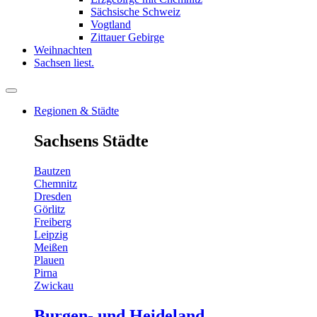
Sächsische Schweiz
Vogtland
Zittauer Gebirge
Weihnachten
Sachsen liest.
Regionen & Städte
Sachsens Städte
Bautzen
Chemnitz
Dresden
Görlitz
Freiberg
Leipzig
Meißen
Plauen
Pirna
Zwickau
Burgen- und Heideland