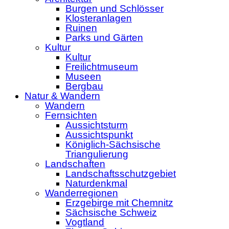
Burgen und Schlösser
Klosteranlagen
Ruinen
Parks und Gärten
Kultur
Kultur
Freilichtmuseum
Museen
Bergbau
Natur & Wandern
Wandern
Fernsichten
Aussichtsturm
Aussichtspunkt
Königlich-Sächsische
Triangulierung
Landschaften
Landschaftsschutzgebiet
Naturdenkmal
Wanderregionen
Erzgebirge mit Chemnitz
Sächsische Schweiz
Vogtland