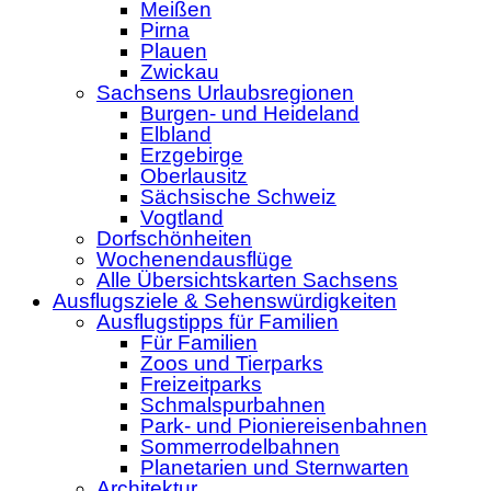
Meißen
Pirna
Plauen
Zwickau
Sachsens Urlaubsregionen
Burgen- und Heideland
Elbland
Erzgebirge
Oberlausitz
Sächsische Schweiz
Vogtland
Dorfschönheiten
Wochenendausflüge
Alle Übersichtskarten Sachsens
Ausflugsziele & Sehenswürdigkeiten
Ausflugstipps für Familien
Für Familien
Zoos und Tierparks
Freizeitparks
Schmalspurbahnen
Park- und Pioniereisenbahnen
Sommerrodelbahnen
Planetarien und Sternwarten
Architektur