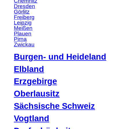
Chemnitz
Dresden
Görlitz
Freiberg
Leipzig
Meißen
Plauen
Pirna
Zwickau
Burgen- und Heideland
Elbland
Erzgebirge
Oberlausitz
Sächsische Schweiz
Vogtland