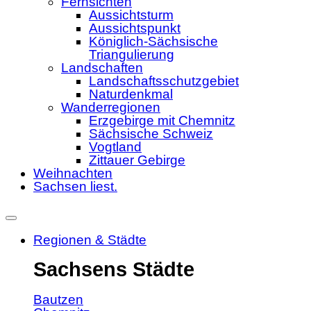
Fernsichten
Aussichtsturm
Aussichtspunkt
Königlich-Sächsische
Triangulierung
Landschaften
Landschaftsschutzgebiet
Naturdenkmal
Wanderregionen
Erzgebirge mit Chemnitz
Sächsische Schweiz
Vogtland
Zittauer Gebirge
Weihnachten
Sachsen liest.
Regionen & Städte
Sachsens Städte
Bautzen