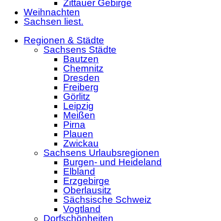
Zittauer Gebirge
Weihnachten
Sachsen liest.
Regionen & Städte
Sachsens Städte
Bautzen
Chemnitz
Dresden
Freiberg
Görlitz
Leipzig
Meißen
Pirna
Plauen
Zwickau
Sachsens Urlaubsregionen
Burgen- und Heideland
Elbland
Erzgebirge
Oberlausitz
Sächsische Schweiz
Vogtland
Dorfschönheiten