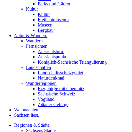
Parks und Gärten
Kultur
Kultur
Freilichtmuseum
Museen
Bergbau
Natur & Wandern
Wandern
Fernsichten
Aussichtsturm
Aussichtspunkt
Königlich-Sächsische Triangulierung
Landschaften
Landschaftsschutzgebiet
Naturdenkmal
Wanderregionen
Erzgebirge mit Chemnitz
Sächsische Schweiz
Vogtland
Zittauer Gebirge
Weihnachten
Sachsen liest.
Regionen & Städte
Sachsens Städte