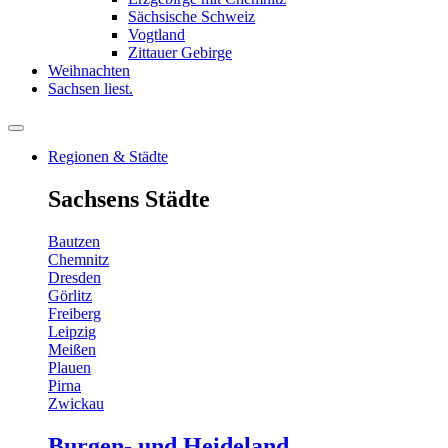
Sächsische Schweiz
Vogtland
Zittauer Gebirge
Weihnachten
Sachsen liest.
Regionen & Städte
Sachsens Städte
Bautzen
Chemnitz
Dresden
Görlitz
Freiberg
Leipzig
Meißen
Plauen
Pirna
Zwickau
Burgen- und Heideland