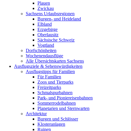
Plauen
Zwickau
Sachsens Urlaubsregionen
Burgen- und Heideland
Elbland
Erzgebirge
Oberlausitz
Sächsische Schweiz
Vogtland
Dorfschönheiten
Wochenendausflüge
Alle Übersichtskarten Sachsens
Ausflugsziele & Sehenswürdigkeiten
Ausflugstipps für Familien
Für Familien
Zoos und Tierparks
Freizeitparks
Schmalspurbahnen
Park- und Pioniereisenbahnen
Sommerrodelbahnen
Planetarien und Sternwarten
Architektur
Burgen und Schlösser
Klosteranlagen
Ruinen