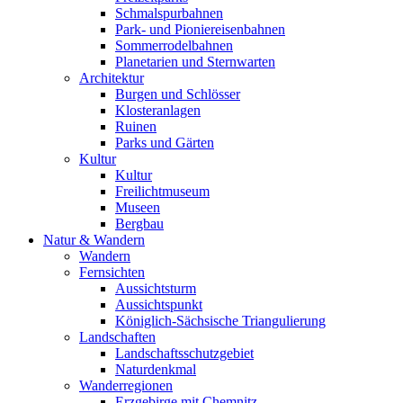
Schmalspurbahnen
Park- und Pioniereisenbahnen
Sommerrodelbahnen
Planetarien und Sternwarten
Architektur
Burgen und Schlösser
Klosteranlagen
Ruinen
Parks und Gärten
Kultur
Kultur
Freilichtmuseum
Museen
Bergbau
Natur & Wandern
Wandern
Fernsichten
Aussichtsturm
Aussichtspunkt
Königlich-Sächsische Triangulierung
Landschaften
Landschaftsschutzgebiet
Naturdenkmal
Wanderregionen
Erzgebirge mit Chemnitz