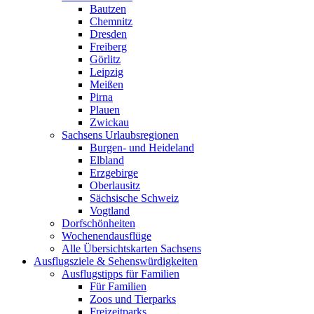
Bautzen
Chemnitz
Dresden
Freiberg
Görlitz
Leipzig
Meißen
Pirna
Plauen
Zwickau
Sachsens Urlaubsregionen
Burgen- und Heideland
Elbland
Erzgebirge
Oberlausitz
Sächsische Schweiz
Vogtland
Dorfschönheiten
Wochenendausflüge
Alle Übersichtskarten Sachsens
Ausflugsziele & Sehenswürdigkeiten
Ausflugstipps für Familien
Für Familien
Zoos und Tierparks
Freizeitparks