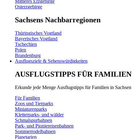
Mittleres Erzgebirge
Osterzgebirge
Sachsens Nachbarregionen
Thüringisches Vogtland
Bayerisches Vogtland
Tschechien
Polen
Brandenburg
Ausflugsziele & Sehenswürdigkeiten
AUSFLUGSTIPPS FÜR FAMILIEN
Erkunde jede Menge Ausflugstipps für Familien in Sachsen
Für Familien
Zoos und Tierparks
Miniaturenparks
Kletterparks- und wälder
Schmalspurbahnen
Park- und Pioniereisenbahnen
Sommerrodelbahnen
Planetarien