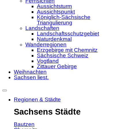
Fernsichten
Aussichtsturm
Aussichtspunkt
Königlich-Sächsische
Triangulierung
Landschaften
Landschaftsschutzgebiet
Naturdenkmal
Wanderregionen
Erzgebirge mit Chemnitz
Sächsische Schweiz
Vogtland
Zittauer Gebirge
Weihnachten
Sachsen liest.
Regionen & Städte
Sachsens Städte
Bautzen