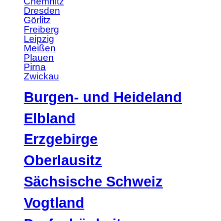
Chemnitz
Dresden
Görlitz
Freiberg
Leipzig
Meißen
Plauen
Pirna
Zwickau
Burgen- und Heideland
Elbland
Erzgebirge
Oberlausitz
Sächsische Schweiz
Vogtland