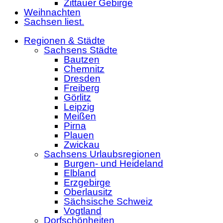
Zittauer Gebirge
Weihnachten
Sachsen liest.
Regionen & Städte
Sachsens Städte
Bautzen
Chemnitz
Dresden
Freiberg
Görlitz
Leipzig
Meißen
Pirna
Plauen
Zwickau
Sachsens Urlaubsregionen
Burgen- und Heideland
Elbland
Erzgebirge
Oberlausitz
Sächsische Schweiz
Vogtland
Dorfschönheiten