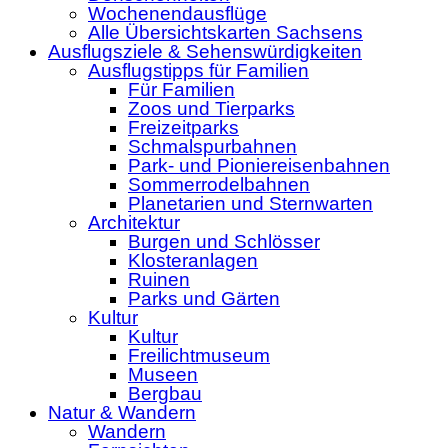
Wochenendausflüge
Alle Übersichtskarten Sachsens
Ausflugsziele & Sehenswürdigkeiten
Ausflugstipps für Familien
Für Familien
Zoos und Tierparks
Freizeitparks
Schmalspurbahnen
Park- und Pioniereisenbahnen
Sommerrodelbahnen
Planetarien und Sternwarten
Architektur
Burgen und Schlösser
Klosteranlagen
Ruinen
Parks und Gärten
Kultur
Kultur
Freilichtmuseum
Museen
Bergbau
Natur & Wandern
Wandern