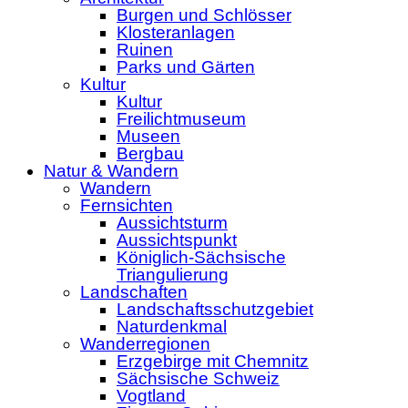
Burgen und Schlösser
Klosteranlagen
Ruinen
Parks und Gärten
Kultur
Kultur
Freilichtmuseum
Museen
Bergbau
Natur & Wandern
Wandern
Fernsichten
Aussichtsturm
Aussichtspunkt
Königlich-Sächsische
Triangulierung
Landschaften
Landschaftsschutzgebiet
Naturdenkmal
Wanderregionen
Erzgebirge mit Chemnitz
Sächsische Schweiz
Vogtland