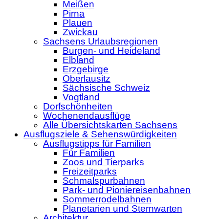
Meißen
Pirna
Plauen
Zwickau
Sachsens Urlaubsregionen
Burgen- und Heideland
Elbland
Erzgebirge
Oberlausitz
Sächsische Schweiz
Vogtland
Dorfschönheiten
Wochenendausflüge
Alle Übersichtskarten Sachsens
Ausflugsziele & Sehenswürdigkeiten
Ausflugstipps für Familien
Für Familien
Zoos und Tierparks
Freizeitparks
Schmalspurbahnen
Park- und Pioniereisenbahnen
Sommerrodelbahnen
Planetarien und Sternwarten
Architektur