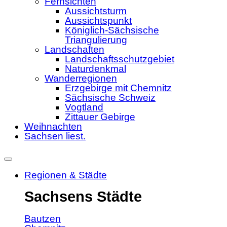
Fernsichten
Aussichtsturm
Aussichtspunkt
Königlich-Sächsische
Triangulierung
Landschaften
Landschaftsschutzgebiet
Naturdenkmal
Wanderregionen
Erzgebirge mit Chemnitz
Sächsische Schweiz
Vogtland
Zittauer Gebirge
Weihnachten
Sachsen liest.
Regionen & Städte
Sachsens Städte
Bautzen