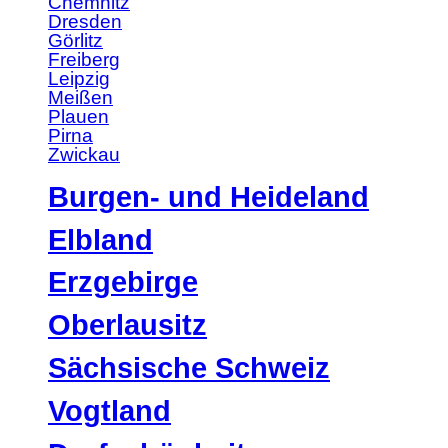
Chemnitz
Dresden
Görlitz
Freiberg
Leipzig
Meißen
Plauen
Pirna
Zwickau
Burgen- und Heideland
Elbland
Erzgebirge
Oberlausitz
Sächsische Schweiz
Vogtland