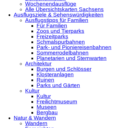
Wochenendausflüge
Alle Übersichtskarten Sachsens
Ausflugsziele & Sehenswürdigkeiten
Ausflugstipps für Familien
Für Familien
Zoos und Tierparks
Freizeitparks
Schmalspurbahnen
Park- und Pioniereisenbahnen
Sommerrodelbahnen
Planetarien und Sternwarten
Architektur
Burgen und Schlösser
Klosteranlagen
Ruinen
Parks und Gärten
Kultur
Kultur
Freilichtmuseum
Museen
Bergbau
Natur & Wandern
Wandern