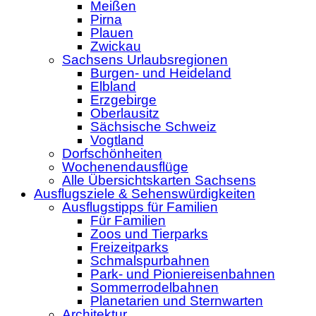
Meißen
Pirna
Plauen
Zwickau
Sachsens Urlaubsregionen
Burgen- und Heideland
Elbland
Erzgebirge
Oberlausitz
Sächsische Schweiz
Vogtland
Dorfschönheiten
Wochenendausflüge
Alle Übersichtskarten Sachsens
Ausflugsziele & Sehenswürdigkeiten
Ausflugstipps für Familien
Für Familien
Zoos und Tierparks
Freizeitparks
Schmalspurbahnen
Park- und Pioniereisenbahnen
Sommerrodelbahnen
Planetarien und Sternwarten
Architektur