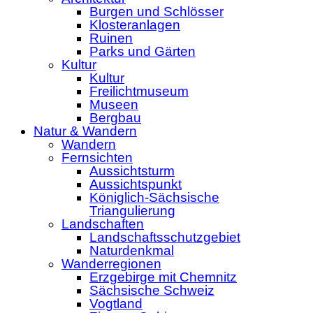
Burgen und Schlösser
Klosteranlagen
Ruinen
Parks und Gärten
Kultur
Kultur
Freilichtmuseum
Museen
Bergbau
Natur & Wandern
Wandern
Fernsichten
Aussichtsturm
Aussichtspunkt
Königlich-Sächsische
Triangulierung
Landschaften
Landschaftsschutzgebiet
Naturdenkmal
Wanderregionen
Erzgebirge mit Chemnitz
Sächsische Schweiz
Vogtland