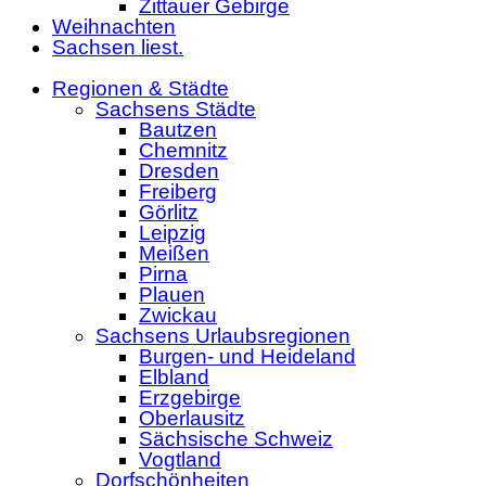
Zittauer Gebirge
Weihnachten
Sachsen liest.
Regionen & Städte
Sachsens Städte
Bautzen
Chemnitz
Dresden
Freiberg
Görlitz
Leipzig
Meißen
Pirna
Plauen
Zwickau
Sachsens Urlaubsregionen
Burgen- und Heideland
Elbland
Erzgebirge
Oberlausitz
Sächsische Schweiz
Vogtland
Dorfschönheiten