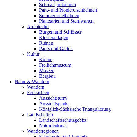
Schmalspurbahnen
Park- und Pioniereisenbahnen
Sommerrodelbahnen
Planetarien und Sternwarten
Architektur
Burgen und Schlösser
Klosteranlagen
Ruinen
Parks und Gärten
Kultur
Kultur
Freilichtmuseum
Museen
Bergbau
Natur & Wandern
Wandern
Fernsichten
Aussichtsturm
Aussichtspunkt
Königlich-Sächsische Triangulierung
Landschaften
Landschaftsschutzgebiet
Naturdenkmal
Wanderregionen
Erzgebirge mit Chemnitz