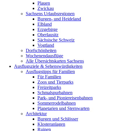
Plauen
Zwickau
Sachsens Urlaubsregionen
Burgen- und Heideland
Elbland
Erzgebirge
Oberlausitz
Sächsische Schweiz
Vogtland
Dorfschönheiten
Wochenendausflüge
Alle Übersichtskarten Sachsens
Ausflugsziele & Sehenswürdigkeiten
Ausflugstipps für Familien
Für Familien
Zoos und Tierparks
Freizeitparks
Schmalspurbahnen
Park- und Pioniereisenbahnen
Sommerrodelbahnen
Planetarien und Sternwarten
Architektur
Burgen und Schlösser
Klosteranlagen
Ruinen