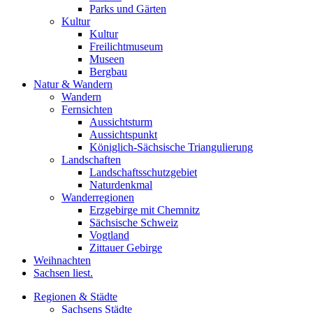
Parks und Gärten
Kultur
Kultur
Freilichtmuseum
Museen
Bergbau
Natur & Wandern
Wandern
Fernsichten
Aussichtsturm
Aussichtspunkt
Königlich-Sächsische Triangulierung
Landschaften
Landschaftsschutzgebiet
Naturdenkmal
Wanderregionen
Erzgebirge mit Chemnitz
Sächsische Schweiz
Vogtland
Zittauer Gebirge
Weihnachten
Sachsen liest.
Regionen & Städte
Sachsens Städte