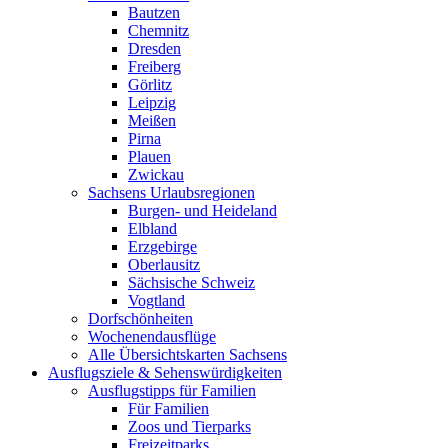
Bautzen
Chemnitz
Dresden
Freiberg
Görlitz
Leipzig
Meißen
Pirna
Plauen
Zwickau
Sachsens Urlaubsregionen
Burgen- und Heideland
Elbland
Erzgebirge
Oberlausitz
Sächsische Schweiz
Vogtland
Dorfschönheiten
Wochenendausflüge
Alle Übersichtskarten Sachsens
Ausflugsziele & Sehenswürdigkeiten
Ausflugstipps für Familien
Für Familien
Zoos und Tierparks
Freizeitparks