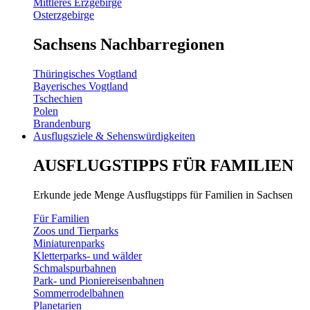
Mittleres Erzgebirge
Osterzgebirge
Sachsens Nachbarregionen
Thüringisches Vogtland
Bayerisches Vogtland
Tschechien
Polen
Brandenburg
Ausflugsziele & Sehenswürdigkeiten
AUSFLUGSTIPPS FÜR FAMILIEN
Erkunde jede Menge Ausflugstipps für Familien in Sachsen
Für Familien
Zoos und Tierparks
Miniaturenparks
Kletterparks- und wälder
Schmalspurbahnen
Park- und Pioniereisenbahnen
Sommerrodelbahnen
Planetarien