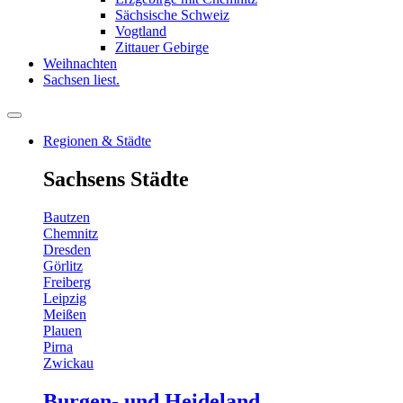
Sächsische Schweiz
Vogtland
Zittauer Gebirge
Weihnachten
Sachsen liest.
Regionen & Städte
Sachsens Städte
Bautzen
Chemnitz
Dresden
Görlitz
Freiberg
Leipzig
Meißen
Plauen
Pirna
Zwickau
Burgen- und Heideland