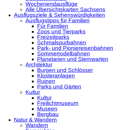
Wochenendausflüge
Alle Übersichtskarten Sachsens
Ausflugsziele & Sehenswürdigkeiten
Ausflugstipps für Familien
Für Familien
Zoos und Tierparks
Freizeitparks
Schmalspurbahnen
Park- und Pioniereisenbahnen
Sommerrodelbahnen
Planetarien und Sternwarten
Architektur
Burgen und Schlösser
Klosteranlagen
Ruinen
Parks und Gärten
Kultur
Kultur
Freilichtmuseum
Museen
Bergbau
Natur & Wandern
Wandern