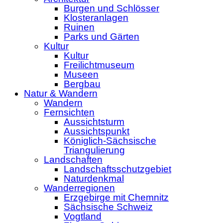
Burgen und Schlösser
Klosteranlagen
Ruinen
Parks und Gärten
Kultur
Kultur
Freilichtmuseum
Museen
Bergbau
Natur & Wandern
Wandern
Fernsichten
Aussichtsturm
Aussichtspunkt
Königlich-Sächsische
Triangulierung
Landschaften
Landschaftsschutzgebiet
Naturdenkmal
Wanderregionen
Erzgebirge mit Chemnitz
Sächsische Schweiz
Vogtland