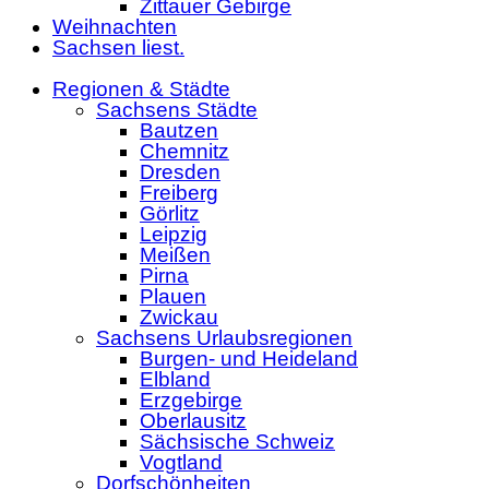
Zittauer Gebirge
Weihnachten
Sachsen liest.
Regionen & Städte
Sachsens Städte
Bautzen
Chemnitz
Dresden
Freiberg
Görlitz
Leipzig
Meißen
Pirna
Plauen
Zwickau
Sachsens Urlaubsregionen
Burgen- und Heideland
Elbland
Erzgebirge
Oberlausitz
Sächsische Schweiz
Vogtland
Dorfschönheiten