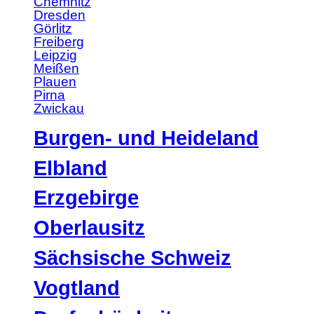
Chemnitz
Dresden
Görlitz
Freiberg
Leipzig
Meißen
Plauen
Pirna
Zwickau
Burgen- und Heideland
Elbland
Erzgebirge
Oberlausitz
Sächsische Schweiz
Vogtland