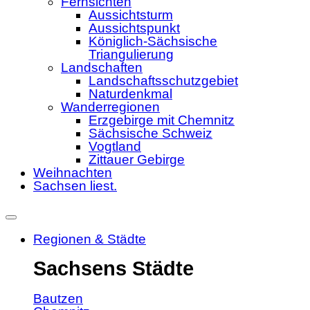
Fernsichten
Aussichtsturm
Aussichtspunkt
Königlich-Sächsische
Triangulierung
Landschaften
Landschaftsschutzgebiet
Naturdenkmal
Wanderregionen
Erzgebirge mit Chemnitz
Sächsische Schweiz
Vogtland
Zittauer Gebirge
Weihnachten
Sachsen liest.
Regionen & Städte
Sachsens Städte
Bautzen