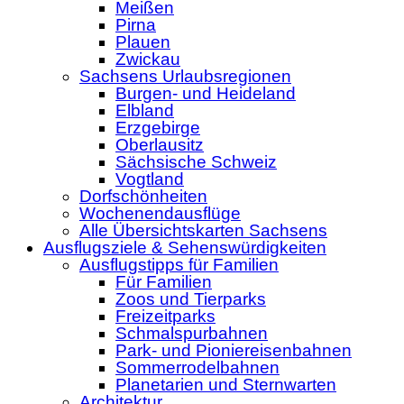
Meißen
Pirna
Plauen
Zwickau
Sachsens Urlaubsregionen
Burgen- und Heideland
Elbland
Erzgebirge
Oberlausitz
Sächsische Schweiz
Vogtland
Dorfschönheiten
Wochenendausflüge
Alle Übersichtskarten Sachsens
Ausflugsziele & Sehenswürdigkeiten
Ausflugstipps für Familien
Für Familien
Zoos und Tierparks
Freizeitparks
Schmalspurbahnen
Park- und Pioniereisenbahnen
Sommerrodelbahnen
Planetarien und Sternwarten
Architektur