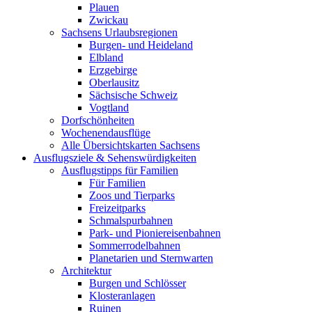
Plauen
Zwickau
Sachsens Urlaubsregionen
Burgen- und Heideland
Elbland
Erzgebirge
Oberlausitz
Sächsische Schweiz
Vogtland
Dorfschönheiten
Wochenendausflüge
Alle Übersichtskarten Sachsens
Ausflugsziele & Sehenswürdigkeiten
Ausflugstipps für Familien
Für Familien
Zoos und Tierparks
Freizeitparks
Schmalspurbahnen
Park- und Pioniereisenbahnen
Sommerrodelbahnen
Planetarien und Sternwarten
Architektur
Burgen und Schlösser
Klosteranlagen
Ruinen