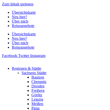
Zum Inhalt springen
Übersichtskarte
Neu hier?
Über mich
Reiseangebote
Übersichtskarte
Neu hier?
Über mich
Reiseangebote
Facebook
Twitter
Instagram
Regionen & Städte
Sachsens Städte
Bautzen
Chemnitz
Dresden
Freiberg
Görlitz
Leipzig
Meißen
Pirna