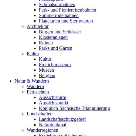
Schmalspurbahnen
Park- und Pioniereisenbahnen
Sommerrodelbahnen
Planetarien und Sternwarten
Architektur
Burgen und Schlösser
Klosteranlagen
Ruinen
Parks und Gärten
Kultur
Kultur
Freilichtmuseum
Museen
Bergbau
Natur & Wandern
Wandern
Fernsichten
Aussichtsturm
Aussichtspunkt
Königlich-Sächsische Triangulierung
Landschaften
Landschaftsschutzgebiet
Naturdenkmal
Wanderregionen
Erzgebirge mit Chemnitz