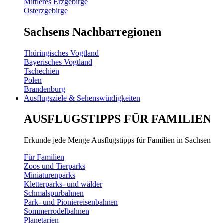
Mittleres Erzgebirge
Osterzgebirge
Sachsens Nachbarregionen
Thüringisches Vogtland
Bayerisches Vogtland
Tschechien
Polen
Brandenburg
Ausflugsziele & Sehenswürdigkeiten
AUSFLUGSTIPPS FÜR FAMILIEN
Erkunde jede Menge Ausflugstipps für Familien in Sachsen
Für Familien
Zoos und Tierparks
Miniaturenparks
Kletterparks- und wälder
Schmalspurbahnen
Park- und Pioniereisenbahnen
Sommerrodelbahnen
Planetarien