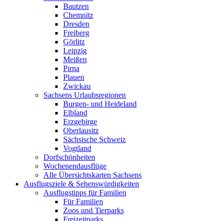
Bautzen
Chemnitz
Dresden
Freiberg
Görlitz
Leipzig
Meißen
Pirna
Plauen
Zwickau
Sachsens Urlaubsregionen
Burgen- und Heideland
Elbland
Erzgebirge
Oberlausitz
Sächsische Schweiz
Vogtland
Dorfschönheiten
Wochenendausflüge
Alle Übersichtskarten Sachsens
Ausflugsziele & Sehenswürdigkeiten
Ausflugstipps für Familien
Für Familien
Zoos und Tierparks
Freizeitparks