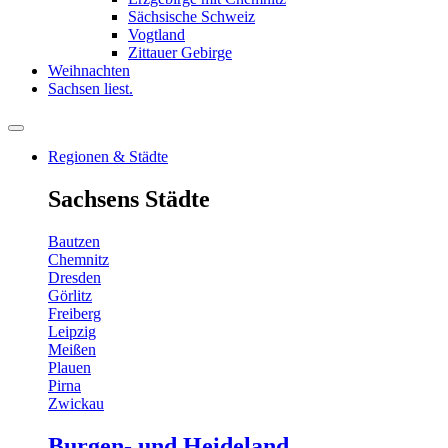
Sächsische Schweiz
Vogtland
Zittauer Gebirge
Weihnachten
Sachsen liest.
Regionen & Städte
Sachsens Städte
Bautzen
Chemnitz
Dresden
Görlitz
Freiberg
Leipzig
Meißen
Plauen
Pirna
Zwickau
Burgen- und Heideland