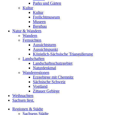
Parks und Gärten
Kultur
Kultur
Freilichtmuseum
Museen
Bergbau
Natur & Wandern
Wandern
Fernsichten
Aussichtsturm
Aussichtspunkt
Königlich-Sächsische Triangulierung
Landschaften
Landschaftsschutzgebiet
Naturdenkmal
Wanderregionen
Erzgebirge mit Chemnitz
Sächsische Schweiz
Vogtland
Zittauer Gebirge
Weihnachten
Sachsen liest.
Regionen & Städte
Sachsens Städte