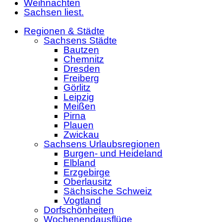
Weihnachten
Sachsen liest.
Regionen & Städte
Sachsens Städte
Bautzen
Chemnitz
Dresden
Freiberg
Görlitz
Leipzig
Meißen
Pirna
Plauen
Zwickau
Sachsens Urlaubsregionen
Burgen- und Heideland
Elbland
Erzgebirge
Oberlausitz
Sächsische Schweiz
Vogtland
Dorfschönheiten
Wochenendausflüge