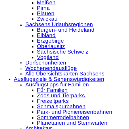
Meißen
Pirna
Plauen
Zwickau
Sachsens Urlaubsregionen
Burgen- und Heideland
Elbland
Erzgebirge
Oberlausitz
Sächsische Schweiz
Vogtland
Dorfschönheiten
Wochenendausflüge
Alle Übersichtskarten Sachsens
Ausflugsziele & Sehenswürdigkeiten
Ausflugstipps für Familien
Für Familien
Zoos und Tierparks
Freizeitparks
Schmalspurbahnen
Park- und Pioniereisenbahnen
Sommerrodelbahnen
Planetarien und Sternwarten
Architektur