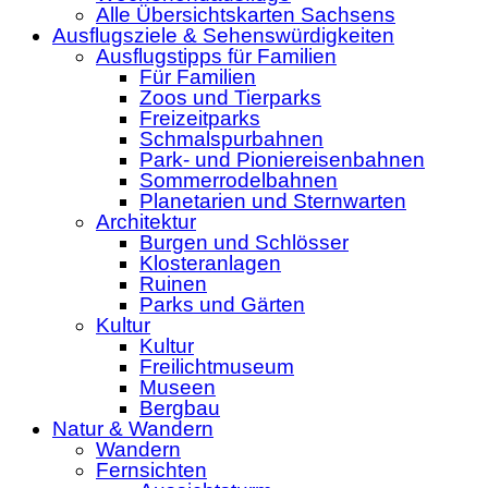
Alle Übersichtskarten Sachsens
Ausflugsziele & Sehenswürdigkeiten
Ausflugstipps für Familien
Für Familien
Zoos und Tierparks
Freizeitparks
Schmalspurbahnen
Park- und Pioniereisenbahnen
Sommerrodelbahnen
Planetarien und Sternwarten
Architektur
Burgen und Schlösser
Klosteranlagen
Ruinen
Parks und Gärten
Kultur
Kultur
Freilichtmuseum
Museen
Bergbau
Natur & Wandern
Wandern
Fernsichten