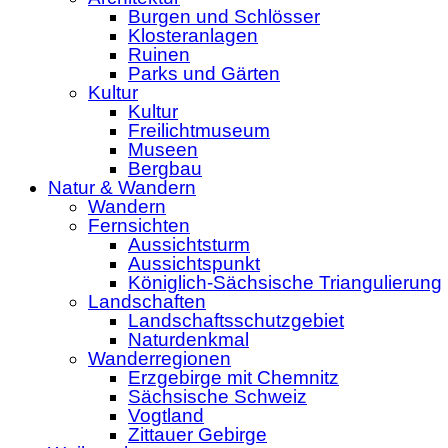
Burgen und Schlösser
Klosteranlagen
Ruinen
Parks und Gärten
Kultur
Kultur
Freilichtmuseum
Museen
Bergbau
Natur & Wandern
Wandern
Fernsichten
Aussichtsturm
Aussichtspunkt
Königlich-Sächsische Triangulierung
Landschaften
Landschaftsschutzgebiet
Naturdenkmal
Wanderregionen
Erzgebirge mit Chemnitz
Sächsische Schweiz
Vogtland
Zittauer Gebirge