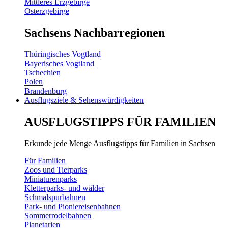
Mittleres Erzgebirge
Osterzgebirge
Sachsens Nachbarregionen
Thüringisches Vogtland
Bayerisches Vogtland
Tschechien
Polen
Brandenburg
Ausflugsziele & Sehenswürdigkeiten
AUSFLUGSTIPPS FÜR FAMILIEN
Erkunde jede Menge Ausflugstipps für Familien in Sachsen
Für Familien
Zoos und Tierparks
Miniaturenparks
Kletterparks- und wälder
Schmalspurbahnen
Park- und Pioniereisenbahnen
Sommerrodelbahnen
Planetarien