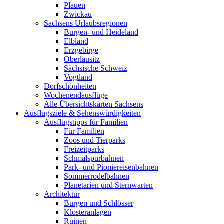
Plauen
Zwickau
Sachsens Urlaubsregionen
Burgen- und Heideland
Elbland
Erzgebirge
Oberlausitz
Sächsische Schweiz
Vogtland
Dorfschönheiten
Wochenendausflüge
Alle Übersichtskarten Sachsens
Ausflugsziele & Sehenswürdigkeiten
Ausflugstipps für Familien
Für Familien
Zoos und Tierparks
Freizeitparks
Schmalspurbahnen
Park- und Pioniereisenbahnen
Sommerrodelbahnen
Planetarien und Sternwarten
Architektur
Burgen und Schlösser
Klosteranlagen
Ruinen