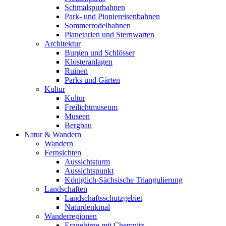
Schmalspurbahnen
Park- und Pioniereisenbahnen
Sommerrodelbahnen
Planetarien und Sternwarten
Architektur
Burgen und Schlösser
Klosteranlagen
Ruinen
Parks und Gärten
Kultur
Kultur
Freilichtmuseum
Museen
Bergbau
Natur & Wandern
Wandern
Fernsichten
Aussichtsturm
Aussichtspunkt
Königlich-Sächsische Triangulierung
Landschaften
Landschaftsschutzgebiet
Naturdenkmal
Wanderregionen
Erzgebirge mit Chemnitz