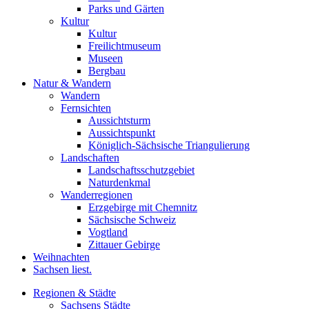
Parks und Gärten
Kultur
Kultur
Freilichtmuseum
Museen
Bergbau
Natur & Wandern
Wandern
Fernsichten
Aussichtsturm
Aussichtspunkt
Königlich-Sächsische Triangulierung
Landschaften
Landschaftsschutzgebiet
Naturdenkmal
Wanderregionen
Erzgebirge mit Chemnitz
Sächsische Schweiz
Vogtland
Zittauer Gebirge
Weihnachten
Sachsen liest.
Regionen & Städte
Sachsens Städte