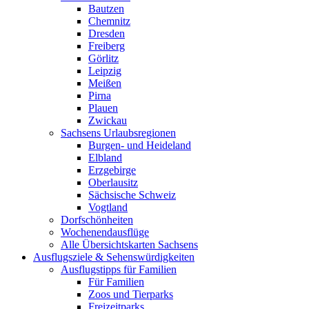
Bautzen
Chemnitz
Dresden
Freiberg
Görlitz
Leipzig
Meißen
Pirna
Plauen
Zwickau
Sachsens Urlaubsregionen
Burgen- und Heideland
Elbland
Erzgebirge
Oberlausitz
Sächsische Schweiz
Vogtland
Dorfschönheiten
Wochenendausflüge
Alle Übersichtskarten Sachsens
Ausflugsziele & Sehenswürdigkeiten
Ausflugstipps für Familien
Für Familien
Zoos und Tierparks
Freizeitparks