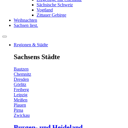
Sächsische Schweiz
Vogtland
Zittauer Gebirge
Weihnachten
Sachsen liest.
Regionen & Städte
Sachsens Städte
Bautzen
Chemnitz
Dresden
Görlitz
Freiberg
Leipzig
Meißen
Plauen
Pirna
Zwickau
Burgen- und Heideland