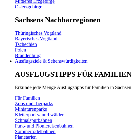
Mittleres Erzgebirge
Osterzgebirge
Sachsens Nachbarregionen
Thüringisches Vogtland
Bayerisches Vogtland
Tschechien
Polen
Brandenburg
Ausflugsziele & Sehenswürdigkeiten
AUSFLUGSTIPPS FÜR FAMILIEN
Erkunde jede Menge Ausflugstipps für Familien in Sachsen
Für Familien
Zoos und Tierparks
Miniaturenparks
Kletterparks- und wälder
Schmalspurbahnen
Park- und Pioniereisenbahnen
Sommerrodelbahnen
Planetarien