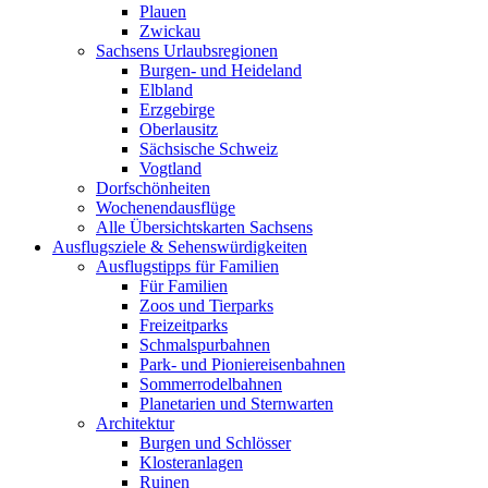
Plauen
Zwickau
Sachsens Urlaubsregionen
Burgen- und Heideland
Elbland
Erzgebirge
Oberlausitz
Sächsische Schweiz
Vogtland
Dorfschönheiten
Wochenendausflüge
Alle Übersichtskarten Sachsens
Ausflugsziele & Sehenswürdigkeiten
Ausflugstipps für Familien
Für Familien
Zoos und Tierparks
Freizeitparks
Schmalspurbahnen
Park- und Pioniereisenbahnen
Sommerrodelbahnen
Planetarien und Sternwarten
Architektur
Burgen und Schlösser
Klosteranlagen
Ruinen