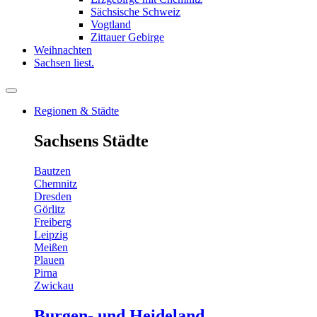
Sächsische Schweiz
Vogtland
Zittauer Gebirge
Weihnachten
Sachsen liest.
Regionen & Städte
Sachsens Städte
Bautzen
Chemnitz
Dresden
Görlitz
Freiberg
Leipzig
Meißen
Plauen
Pirna
Zwickau
Burgen- und Heideland