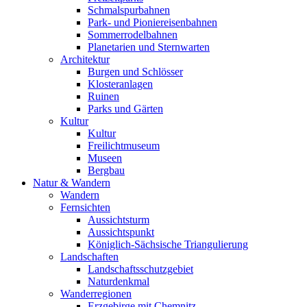
Schmalspurbahnen
Park- und Pioniereisenbahnen
Sommerrodelbahnen
Planetarien und Sternwarten
Architektur
Burgen und Schlösser
Klosteranlagen
Ruinen
Parks und Gärten
Kultur
Kultur
Freilichtmuseum
Museen
Bergbau
Natur & Wandern
Wandern
Fernsichten
Aussichtsturm
Aussichtspunkt
Königlich-Sächsische Triangulierung
Landschaften
Landschaftsschutzgebiet
Naturdenkmal
Wanderregionen
Erzgebirge mit Chemnitz