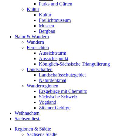
Parks und Gärten
Kultur
Kultur
Freilichtmuseum
Museen
Bergbau
Natur & Wandern
Wandern
Fernsichten
Aussichtsturm
Aussichtspunkt
Königlich-Sächsische Triangulierung
Landschaften
Landschaftsschutzgebiet
Naturdenkmal
Wanderregionen
Erzgebirge mit Chemnitz
Sächsische Schweiz
Vogtland
Zittauer Gebirge
Weihnachten
Sachsen liest.
Regionen & Städte
Sachsens Städte