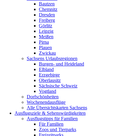
Bautzen
Chemnitz
Dresden
Freiberg
Görlitz
Leipzig
Meißen
Pirna
Plauen
Zwickau
Sachsens Urlaubsregionen
Burgen- und Heideland
Elbland
Erzgebirge
Oberlausitz
Sächsische Schweiz
Vogtland
Dorfschönheiten
Wochenendausflüge
Alle Übersichtskarten Sachsens
Ausflugsziele & Sehenswürdigkeiten
Ausflugstipps für Familien
Für Familien
Zoos und Tierparks
Freizeitparks