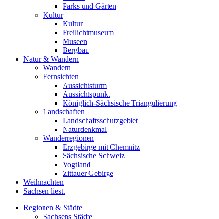
Parks und Gärten
Kultur
Kultur
Freilichtmuseum
Museen
Bergbau
Natur & Wandern
Wandern
Fernsichten
Aussichtsturm
Aussichtspunkt
Königlich-Sächsische Triangulierung
Landschaften
Landschaftsschutzgebiet
Naturdenkmal
Wanderregionen
Erzgebirge mit Chemnitz
Sächsische Schweiz
Vogtland
Zittauer Gebirge
Weihnachten
Sachsen liest.
Regionen & Städte
Sachsens Städte