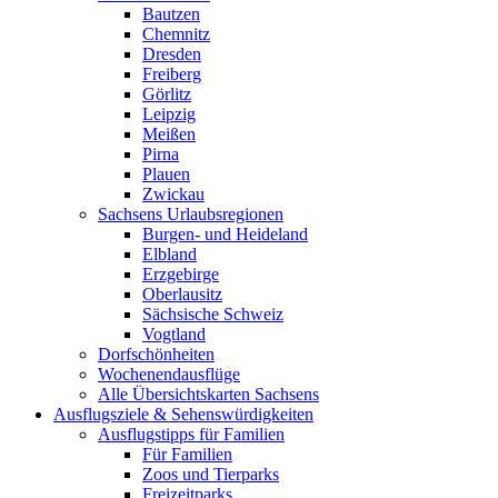
Bautzen
Chemnitz
Dresden
Freiberg
Görlitz
Leipzig
Meißen
Pirna
Plauen
Zwickau
Sachsens Urlaubsregionen
Burgen- und Heideland
Elbland
Erzgebirge
Oberlausitz
Sächsische Schweiz
Vogtland
Dorfschönheiten
Wochenendausflüge
Alle Übersichtskarten Sachsens
Ausflugsziele & Sehenswürdigkeiten
Ausflugstipps für Familien
Für Familien
Zoos und Tierparks
Freizeitparks