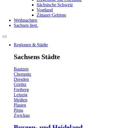
Sächsische Schweiz
Vogtland
Zittauer Gebirge
Weihnachten
Sachsen liest.
Regionen & Städte
Sachsens Städte
Bautzen
Chemnitz
Dresden
Görlitz
Freiberg
Leipzig
Meißen
Plauen
Pirna
Zwickau
Burgen- und Heideland