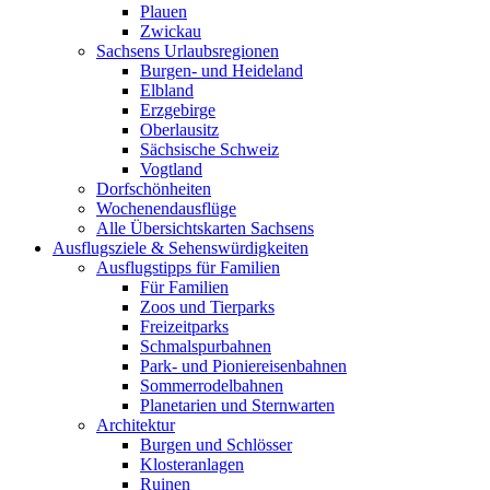
Plauen
Zwickau
Sachsens Urlaubsregionen
Burgen- und Heideland
Elbland
Erzgebirge
Oberlausitz
Sächsische Schweiz
Vogtland
Dorfschönheiten
Wochenendausflüge
Alle Übersichtskarten Sachsens
Ausflugsziele & Sehenswürdigkeiten
Ausflugstipps für Familien
Für Familien
Zoos und Tierparks
Freizeitparks
Schmalspurbahnen
Park- und Pioniereisenbahnen
Sommerrodelbahnen
Planetarien und Sternwarten
Architektur
Burgen und Schlösser
Klosteranlagen
Ruinen