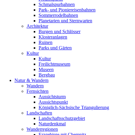
Schmalspurbahnen
Park- und Pioniereisenbahnen
Sommerrodelbahnen
Planetarien und Sternwarten
Architektur
Burgen und Schlösser
Klosteranlagen
Ruinen
Parks und Gärten
Kultur
Kultur
Freilichtmuseum
Museen
Bergbau
Natur & Wandern
Wandern
Fernsichten
Aussichtsturm
Aussichtspunkt
Königlich-Sächsische Triangulierung
Landschaften
Landschaftsschutzgebiet
Naturdenkmal
Wanderregionen
Erzgebirge mit Chemnitz