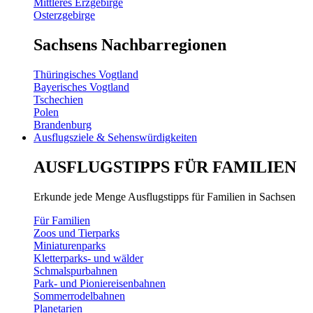
Mittleres Erzgebirge
Osterzgebirge
Sachsens Nachbarregionen
Thüringisches Vogtland
Bayerisches Vogtland
Tschechien
Polen
Brandenburg
Ausflugsziele & Sehenswürdigkeiten
AUSFLUGSTIPPS FÜR FAMILIEN
Erkunde jede Menge Ausflugstipps für Familien in Sachsen
Für Familien
Zoos und Tierparks
Miniaturenparks
Kletterparks- und wälder
Schmalspurbahnen
Park- und Pioniereisenbahnen
Sommerrodelbahnen
Planetarien