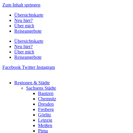
Zum Inhalt springen
Übersichtskarte
Neu hier?
Über mich
Reiseangebote
Übersichtskarte
Neu hier?
Über mich
Reiseangebote
Facebook
Twitter
Instagram
Regionen & Städte
Sachsens Städte
Bautzen
Chemnitz
Dresden
Freiberg
Görlitz
Leipzig
Meißen
Pirna