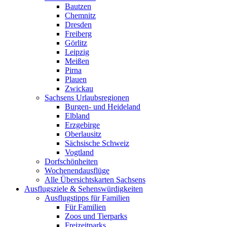
Bautzen
Chemnitz
Dresden
Freiberg
Görlitz
Leipzig
Meißen
Pirna
Plauen
Zwickau
Sachsens Urlaubsregionen
Burgen- und Heideland
Elbland
Erzgebirge
Oberlausitz
Sächsische Schweiz
Vogtland
Dorfschönheiten
Wochenendausflüge
Alle Übersichtskarten Sachsens
Ausflugsziele & Sehenswürdigkeiten
Ausflugstipps für Familien
Für Familien
Zoos und Tierparks
Freizeitparks