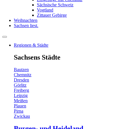
Sächsische Schweiz
Vogtland
Zittauer Gebirge
Weihnachten
Sachsen liest.
Regionen & Städte
Sachsens Städte
Bautzen
Chemnitz
Dresden
Görlitz
Freiberg
Leipzig
Meißen
Plauen
Pirna
Zwickau
Burgen- und Heideland