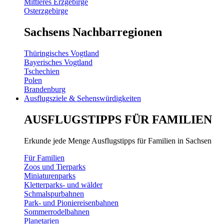
Mittleres Erzgebirge
Osterzgebirge
Sachsens Nachbarregionen
Thüringisches Vogtland
Bayerisches Vogtland
Tschechien
Polen
Brandenburg
Ausflugsziele & Sehenswürdigkeiten
AUSFLUGSTIPPS FÜR FAMILIEN
Erkunde jede Menge Ausflugstipps für Familien in Sachsen
Für Familien
Zoos und Tierparks
Miniaturenparks
Kletterparks- und wälder
Schmalspurbahnen
Park- und Pioniereisenbahnen
Sommerrodelbahnen
Planetarien