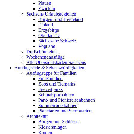
Plauen
Zwickau
Sachsens Urlaubsregionen
Burgen- und Heideland
Elbland
Erzgebirge
Oberlausitz
Sächsische Schweiz
Vogtland
Dorfschönheiten
Wochenendausflüge
Alle Übersichtskarten Sachsens
Ausflugsziele & Sehenswürdigkeiten
Ausflugstipps für Familien
Für Familien
Zoos und Tierparks
Freizeitparks
Schmalspurbahnen
Park- und Pioniereisenbahnen
Sommerrodelbahnen
Planetarien und Sternwarten
Architektur
Burgen und Schlösser
Klosteranlagen
Ruinen