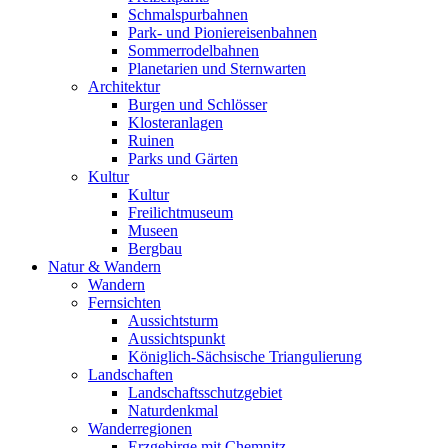
Schmalspurbahnen
Park- und Pioniereisenbahnen
Sommerrodelbahnen
Planetarien und Sternwarten
Architektur
Burgen und Schlösser
Klosteranlagen
Ruinen
Parks und Gärten
Kultur
Kultur
Freilichtmuseum
Museen
Bergbau
Natur & Wandern
Wandern
Fernsichten
Aussichtsturm
Aussichtspunkt
Königlich-Sächsische Triangulierung
Landschaften
Landschaftsschutzgebiet
Naturdenkmal
Wanderregionen
Erzgebirge mit Chemnitz