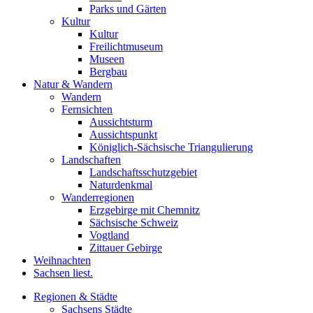
Parks und Gärten
Kultur
Kultur
Freilichtmuseum
Museen
Bergbau
Natur & Wandern
Wandern
Fernsichten
Aussichtsturm
Aussichtspunkt
Königlich-Sächsische Triangulierung
Landschaften
Landschaftsschutzgebiet
Naturdenkmal
Wanderregionen
Erzgebirge mit Chemnitz
Sächsische Schweiz
Vogtland
Zittauer Gebirge
Weihnachten
Sachsen liest.
Regionen & Städte
Sachsens Städte