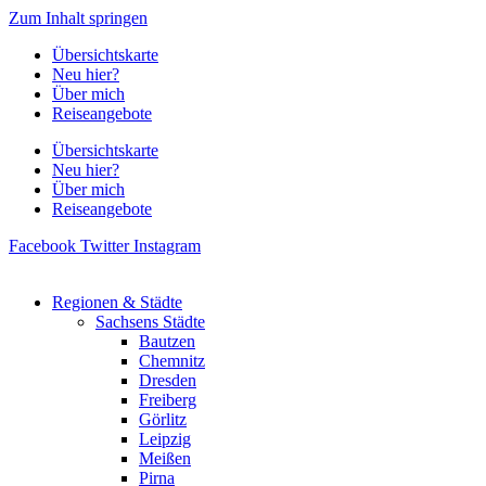
Zum Inhalt springen
Übersichtskarte
Neu hier?
Über mich
Reiseangebote
Übersichtskarte
Neu hier?
Über mich
Reiseangebote
Facebook
Twitter
Instagram
Regionen & Städte
Sachsens Städte
Bautzen
Chemnitz
Dresden
Freiberg
Görlitz
Leipzig
Meißen
Pirna