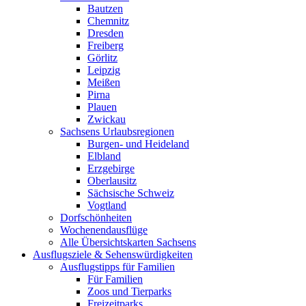
Bautzen
Chemnitz
Dresden
Freiberg
Görlitz
Leipzig
Meißen
Pirna
Plauen
Zwickau
Sachsens Urlaubsregionen
Burgen- und Heideland
Elbland
Erzgebirge
Oberlausitz
Sächsische Schweiz
Vogtland
Dorfschönheiten
Wochenendausflüge
Alle Übersichtskarten Sachsens
Ausflugsziele & Sehenswürdigkeiten
Ausflugstipps für Familien
Für Familien
Zoos und Tierparks
Freizeitparks