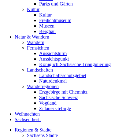
Parks und Gärten
Kultur
Kultur
Freilichtmuseum
Museen
Bergbau
Natur & Wandern
Wandern
Fernsichten
Aussichtsturm
Aussichtspunkt
Königlich-Sächsische Triangulierung
Landschaften
Landschaftsschutzgebiet
Naturdenkmal
Wanderregionen
Erzgebirge mit Chemnitz
Sächsische Schweiz
Vogtland
Zittauer Gebirge
Weihnachten
Sachsen liest.
Regionen & Städte
Sachsens Städte