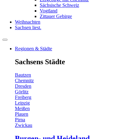
Sächsische Schweiz
Vogtland
Zittauer Gebirge
Weihnachten
Sachsen liest.
Regionen & Städte
Sachsens Städte
Bautzen
Chemnitz
Dresden
Görlitz
Freiberg
Leipzig
Meißen
Plauen
Pirna
Zwickau
Burgen- und Heideland