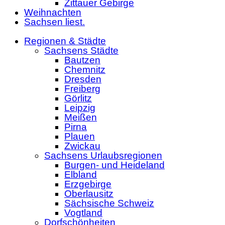
Zittauer Gebirge
Weihnachten
Sachsen liest.
Regionen & Städte
Sachsens Städte
Bautzen
Chemnitz
Dresden
Freiberg
Görlitz
Leipzig
Meißen
Pirna
Plauen
Zwickau
Sachsens Urlaubsregionen
Burgen- und Heideland
Elbland
Erzgebirge
Oberlausitz
Sächsische Schweiz
Vogtland
Dorfschönheiten