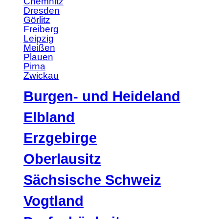
Chemnitz
Dresden
Görlitz
Freiberg
Leipzig
Meißen
Plauen
Pirna
Zwickau
Burgen- und Heideland
Elbland
Erzgebirge
Oberlausitz
Sächsische Schweiz
Vogtland