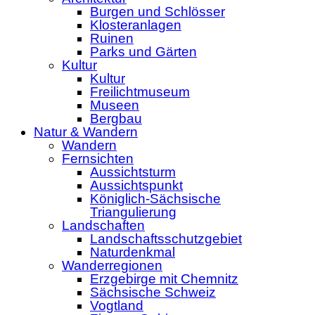
Burgen und Schlösser
Klosteranlagen
Ruinen
Parks und Gärten
Kultur
Kultur
Freilichtmuseum
Museen
Bergbau
Natur & Wandern
Wandern
Fernsichten
Aussichtsturm
Aussichtspunkt
Königlich-Sächsische
Triangulierung
Landschaften
Landschaftsschutzgebiet
Naturdenkmal
Wanderregionen
Erzgebirge mit Chemnitz
Sächsische Schweiz
Vogtland