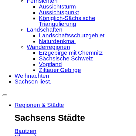
Fernsichten
Aussichtsturm
Aussichtspunkt
Königlich-Sächsische
Triangulierung
Landschaften
Landschaftsschutzgebiet
Naturdenkmal
Wanderregionen
Erzgebirge mit Chemnitz
Sächsische Schweiz
Vogtland
Zittauer Gebirge
Weihnachten
Sachsen liest.
Regionen & Städte
Sachsens Städte
Bautzen