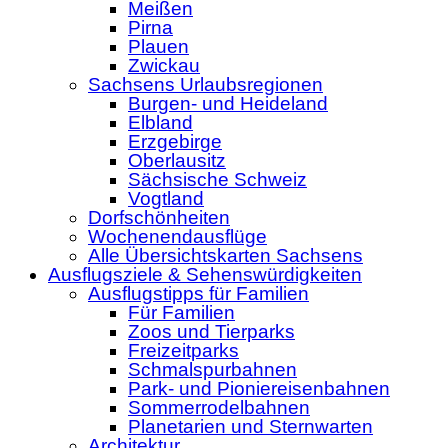
Meißen
Pirna
Plauen
Zwickau
Sachsens Urlaubsregionen
Burgen- und Heideland
Elbland
Erzgebirge
Oberlausitz
Sächsische Schweiz
Vogtland
Dorfschönheiten
Wochenendausflüge
Alle Übersichtskarten Sachsens
Ausflugsziele & Sehenswürdigkeiten
Ausflugstipps für Familien
Für Familien
Zoos und Tierparks
Freizeitparks
Schmalspurbahnen
Park- und Pioniereisenbahnen
Sommerrodelbahnen
Planetarien und Sternwarten
Architektur