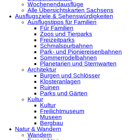
Wochenendausflüge
Alle Übersichtskarten Sachsens
Ausflugsziele & Sehenswürdigkeiten
Ausflugstipps für Familien
Für Familien
Zoos und Tierparks
Freizeitparks
Schmalspurbahnen
Park- und Pioniereisenbahnen
Sommerrodelbahnen
Planetarien und Sternwarten
Architektur
Burgen und Schlösser
Klosteranlagen
Ruinen
Parks und Gärten
Kultur
Kultur
Freilichtmuseum
Museen
Bergbau
Natur & Wandern
Wandern