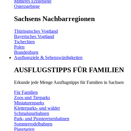
Mittleres Erzgebirge
Osterzgebirge
Sachsens Nachbarregionen
Thüringisches Vogtland
Bayerisches Vogtland
Tschechien
Polen
Brandenburg
Ausflugsziele & Sehenswürdigkeiten
AUSFLUGSTIPPS FÜR FAMILIEN
Erkunde jede Menge Ausflugstipps für Familien in Sachsen
Für Familien
Zoos und Tierparks
Miniaturenparks
Kletterparks- und wälder
Schmalspurbahnen
Park- und Pioniereisenbahnen
Sommerrodelbahnen
Planetarien