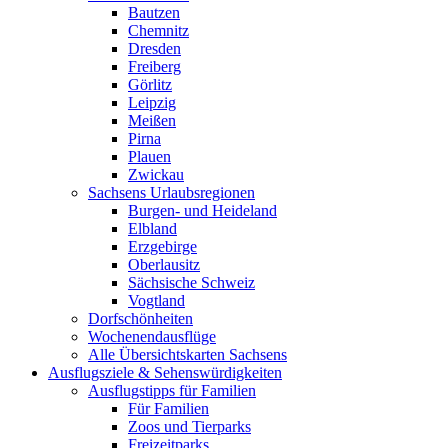
Bautzen
Chemnitz
Dresden
Freiberg
Görlitz
Leipzig
Meißen
Pirna
Plauen
Zwickau
Sachsens Urlaubsregionen
Burgen- und Heideland
Elbland
Erzgebirge
Oberlausitz
Sächsische Schweiz
Vogtland
Dorfschönheiten
Wochenendausflüge
Alle Übersichtskarten Sachsens
Ausflugsziele & Sehenswürdigkeiten
Ausflugstipps für Familien
Für Familien
Zoos und Tierparks
Freizeitparks