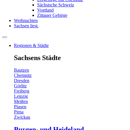
Sächsische Schweiz
Vogtland
Zittauer Gebirge
Weihnachten
Sachsen liest.
Regionen & Städte
Sachsens Städte
Bautzen
Chemnitz
Dresden
Görlitz
Freiberg
Leipzig
Meißen
Plauen
Pirna
Zwickau
Burgen- und Heideland