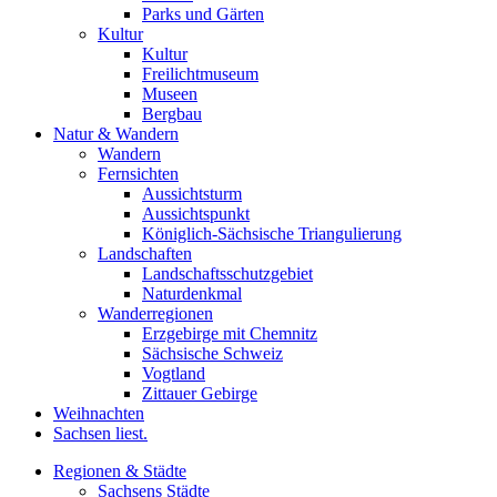
Parks und Gärten
Kultur
Kultur
Freilichtmuseum
Museen
Bergbau
Natur & Wandern
Wandern
Fernsichten
Aussichtsturm
Aussichtspunkt
Königlich-Sächsische Triangulierung
Landschaften
Landschaftsschutzgebiet
Naturdenkmal
Wanderregionen
Erzgebirge mit Chemnitz
Sächsische Schweiz
Vogtland
Zittauer Gebirge
Weihnachten
Sachsen liest.
Regionen & Städte
Sachsens Städte