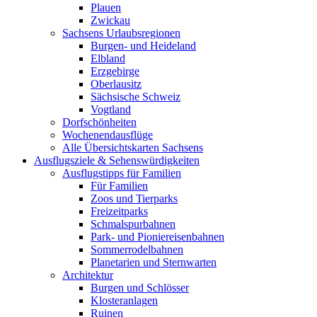
Plauen
Zwickau
Sachsens Urlaubsregionen
Burgen- und Heideland
Elbland
Erzgebirge
Oberlausitz
Sächsische Schweiz
Vogtland
Dorfschönheiten
Wochenendausflüge
Alle Übersichtskarten Sachsens
Ausflugsziele & Sehenswürdigkeiten
Ausflugstipps für Familien
Für Familien
Zoos und Tierparks
Freizeitparks
Schmalspurbahnen
Park- und Pioniereisenbahnen
Sommerrodelbahnen
Planetarien und Sternwarten
Architektur
Burgen und Schlösser
Klosteranlagen
Ruinen