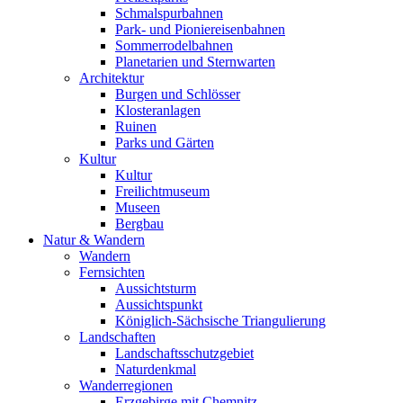
Schmalspurbahnen
Park- und Pioniereisenbahnen
Sommerrodelbahnen
Planetarien und Sternwarten
Architektur
Burgen und Schlösser
Klosteranlagen
Ruinen
Parks und Gärten
Kultur
Kultur
Freilichtmuseum
Museen
Bergbau
Natur & Wandern
Wandern
Fernsichten
Aussichtsturm
Aussichtspunkt
Königlich-Sächsische Triangulierung
Landschaften
Landschaftsschutzgebiet
Naturdenkmal
Wanderregionen
Erzgebirge mit Chemnitz