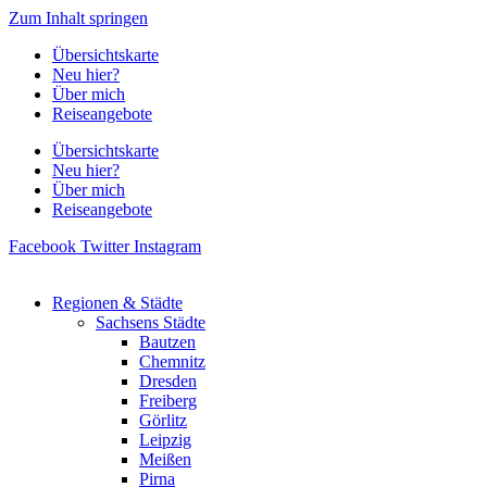
Zum Inhalt springen
Übersichtskarte
Neu hier?
Über mich
Reiseangebote
Übersichtskarte
Neu hier?
Über mich
Reiseangebote
Facebook
Twitter
Instagram
Regionen & Städte
Sachsens Städte
Bautzen
Chemnitz
Dresden
Freiberg
Görlitz
Leipzig
Meißen
Pirna