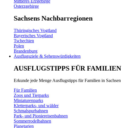
Mittleres Erzgebirge
Osterzgebirge
Sachsens Nachbarregionen
Thüringisches Vogtland
Bayerisches Vogtland
Tschechien
Polen
Brandenburg
Ausflugsziele & Sehenswürdigkeiten
AUSFLUGSTIPPS FÜR FAMILIEN
Erkunde jede Menge Ausflugstipps für Familien in Sachsen
Für Familien
Zoos und Tierparks
Miniaturenparks
Kletterparks- und wälder
Schmalspurbahnen
Park- und Pioniereisenbahnen
Sommerrodelbahnen
Planetarien