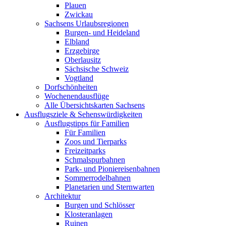
Plauen
Zwickau
Sachsens Urlaubsregionen
Burgen- und Heideland
Elbland
Erzgebirge
Oberlausitz
Sächsische Schweiz
Vogtland
Dorfschönheiten
Wochenendausflüge
Alle Übersichtskarten Sachsens
Ausflugsziele & Sehenswürdigkeiten
Ausflugstipps für Familien
Für Familien
Zoos und Tierparks
Freizeitparks
Schmalspurbahnen
Park- und Pioniereisenbahnen
Sommerrodelbahnen
Planetarien und Sternwarten
Architektur
Burgen und Schlösser
Klosteranlagen
Ruinen