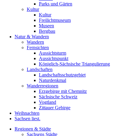
Parks und Gärten
Kultur
Kultur
Freilichtmuseum
Museen
Bergbau
Natur & Wandern
Wandern
Fernsichten
Aussichtsturm
Aussichtspunkt
Königlich-Sächsische Triangulierung
Landschaften
Landschaftsschutzgebiet
Naturdenkmal
Wanderregionen
Erzgebirge mit Chemnitz
Sächsische Schweiz
Vogtland
Zittauer Gebirge
Weihnachten
Sachsen liest.
Regionen & Städte
Sachsens Städte