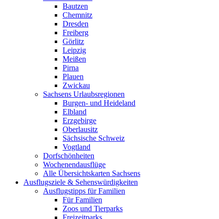
Bautzen
Chemnitz
Dresden
Freiberg
Görlitz
Leipzig
Meißen
Pirna
Plauen
Zwickau
Sachsens Urlaubsregionen
Burgen- und Heideland
Elbland
Erzgebirge
Oberlausitz
Sächsische Schweiz
Vogtland
Dorfschönheiten
Wochenendausflüge
Alle Übersichtskarten Sachsens
Ausflugsziele & Sehenswürdigkeiten
Ausflugstipps für Familien
Für Familien
Zoos und Tierparks
Freizeitparks