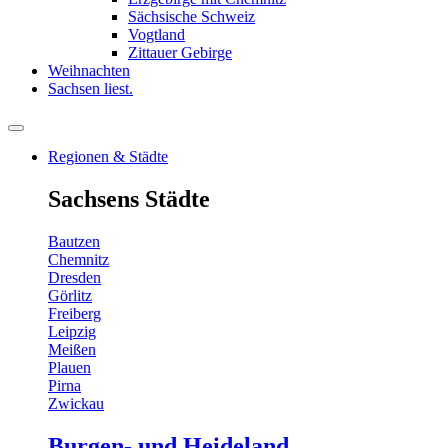
Sächsische Schweiz
Vogtland
Zittauer Gebirge
Weihnachten
Sachsen liest.
Regionen & Städte
Sachsens Städte
Bautzen
Chemnitz
Dresden
Görlitz
Freiberg
Leipzig
Meißen
Plauen
Pirna
Zwickau
Burgen- und Heideland