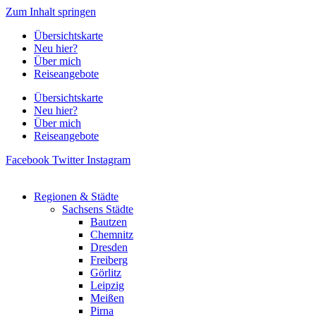
Zum Inhalt springen
Übersichtskarte
Neu hier?
Über mich
Reiseangebote
Übersichtskarte
Neu hier?
Über mich
Reiseangebote
Facebook
Twitter
Instagram
Regionen & Städte
Sachsens Städte
Bautzen
Chemnitz
Dresden
Freiberg
Görlitz
Leipzig
Meißen
Pirna