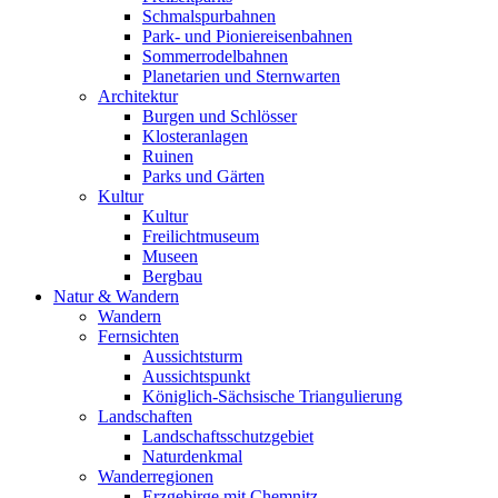
Schmalspurbahnen
Park- und Pioniereisenbahnen
Sommerrodelbahnen
Planetarien und Sternwarten
Architektur
Burgen und Schlösser
Klosteranlagen
Ruinen
Parks und Gärten
Kultur
Kultur
Freilichtmuseum
Museen
Bergbau
Natur & Wandern
Wandern
Fernsichten
Aussichtsturm
Aussichtspunkt
Königlich-Sächsische Triangulierung
Landschaften
Landschaftsschutzgebiet
Naturdenkmal
Wanderregionen
Erzgebirge mit Chemnitz