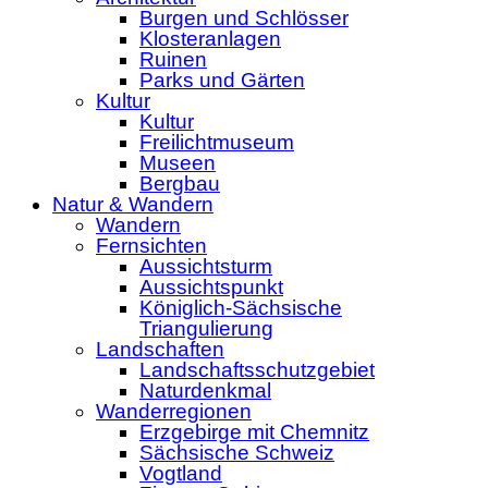
Burgen und Schlösser
Klosteranlagen
Ruinen
Parks und Gärten
Kultur
Kultur
Freilichtmuseum
Museen
Bergbau
Natur & Wandern
Wandern
Fernsichten
Aussichtsturm
Aussichtspunkt
Königlich-Sächsische
Triangulierung
Landschaften
Landschaftsschutzgebiet
Naturdenkmal
Wanderregionen
Erzgebirge mit Chemnitz
Sächsische Schweiz
Vogtland