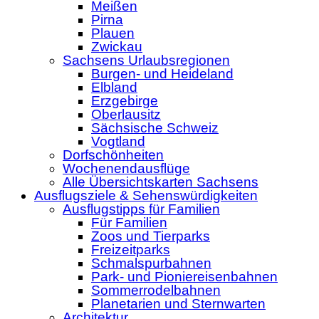
Meißen
Pirna
Plauen
Zwickau
Sachsens Urlaubsregionen
Burgen- und Heideland
Elbland
Erzgebirge
Oberlausitz
Sächsische Schweiz
Vogtland
Dorfschönheiten
Wochenendausflüge
Alle Übersichtskarten Sachsens
Ausflugsziele & Sehenswürdigkeiten
Ausflugstipps für Familien
Für Familien
Zoos und Tierparks
Freizeitparks
Schmalspurbahnen
Park- und Pioniereisenbahnen
Sommerrodelbahnen
Planetarien und Sternwarten
Architektur