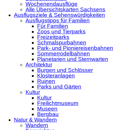
Wochenendausflüge
Alle Übersichtskarten Sachsens
Ausflugsziele & Sehenswürdigkeiten
Ausflugstipps für Familien
Für Familien
Zoos und Tierparks
Freizeitparks
Schmalspurbahnen
Park- und Pioniereisenbahnen
Sommerrodelbahnen
Planetarien und Sternwarten
Architektur
Burgen und Schlösser
Klosteranlagen
Ruinen
Parks und Gärten
Kultur
Kultur
Freilichtmuseum
Museen
Bergbau
Natur & Wandern
Wandern