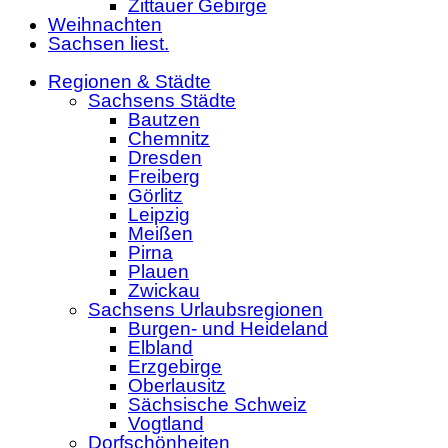
Zittauer Gebirge
Weihnachten
Sachsen liest.
Regionen & Städte
Sachsens Städte
Bautzen
Chemnitz
Dresden
Freiberg
Görlitz
Leipzig
Meißen
Pirna
Plauen
Zwickau
Sachsens Urlaubsregionen
Burgen- und Heideland
Elbland
Erzgebirge
Oberlausitz
Sächsische Schweiz
Vogtland
Dorfschönheiten