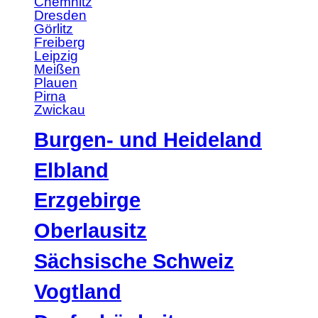
Chemnitz
Dresden
Görlitz
Freiberg
Leipzig
Meißen
Plauen
Pirna
Zwickau
Burgen- und Heideland
Elbland
Erzgebirge
Oberlausitz
Sächsische Schweiz
Vogtland