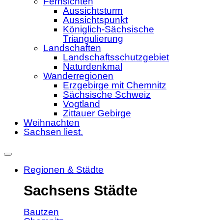
Fernsichten
Aussichtsturm
Aussichtspunkt
Königlich-Sächsische
Triangulierung
Landschaften
Landschaftsschutzgebiet
Naturdenkmal
Wanderregionen
Erzgebirge mit Chemnitz
Sächsische Schweiz
Vogtland
Zittauer Gebirge
Weihnachten
Sachsen liest.
Regionen & Städte
Sachsens Städte
Bautzen