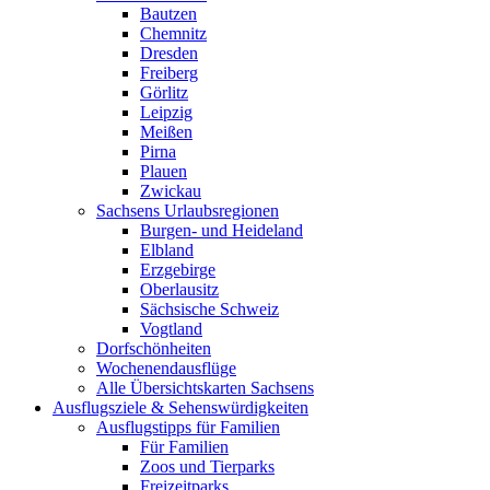
Bautzen
Chemnitz
Dresden
Freiberg
Görlitz
Leipzig
Meißen
Pirna
Plauen
Zwickau
Sachsens Urlaubsregionen
Burgen- und Heideland
Elbland
Erzgebirge
Oberlausitz
Sächsische Schweiz
Vogtland
Dorfschönheiten
Wochenendausflüge
Alle Übersichtskarten Sachsens
Ausflugsziele & Sehenswürdigkeiten
Ausflugstipps für Familien
Für Familien
Zoos und Tierparks
Freizeitparks