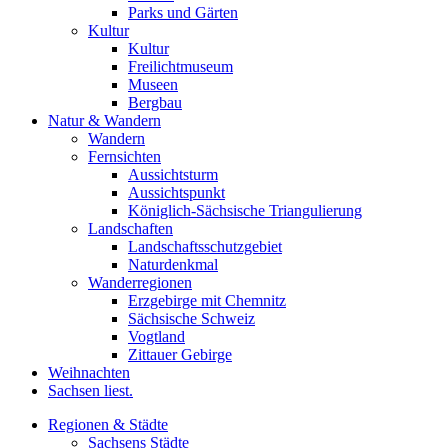
Parks und Gärten
Kultur
Kultur
Freilichtmuseum
Museen
Bergbau
Natur & Wandern
Wandern
Fernsichten
Aussichtsturm
Aussichtspunkt
Königlich-Sächsische Triangulierung
Landschaften
Landschaftsschutzgebiet
Naturdenkmal
Wanderregionen
Erzgebirge mit Chemnitz
Sächsische Schweiz
Vogtland
Zittauer Gebirge
Weihnachten
Sachsen liest.
Regionen & Städte
Sachsens Städte