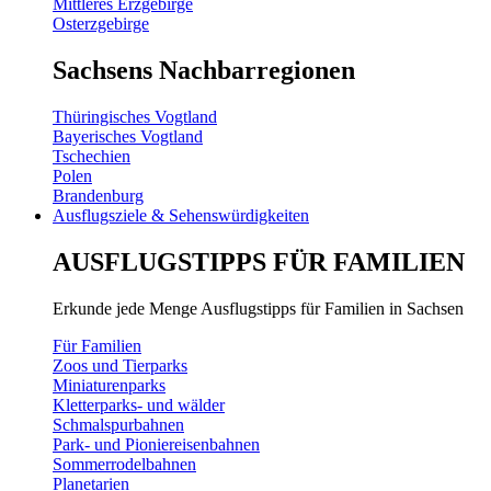
Mittleres Erzgebirge
Osterzgebirge
Sachsens Nachbarregionen
Thüringisches Vogtland
Bayerisches Vogtland
Tschechien
Polen
Brandenburg
Ausflugsziele & Sehenswürdigkeiten
AUSFLUGSTIPPS FÜR FAMILIEN
Erkunde jede Menge Ausflugstipps für Familien in Sachsen
Für Familien
Zoos und Tierparks
Miniaturenparks
Kletterparks- und wälder
Schmalspurbahnen
Park- und Pioniereisenbahnen
Sommerrodelbahnen
Planetarien