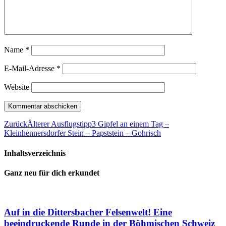
Name
*
E-Mail-Adresse
*
Website
Zurück
Älterer Ausflugstipp
3 Gipfel an einem Tag –
Kleinhennersdorfer Stein – Papststein – Gohrisch
Inhaltsverzeichnis
Ganz neu für dich erkundet
Auf in die Dittersbacher Felsenwelt! Eine
beeindruckende Runde in der Böhmischen Schweiz