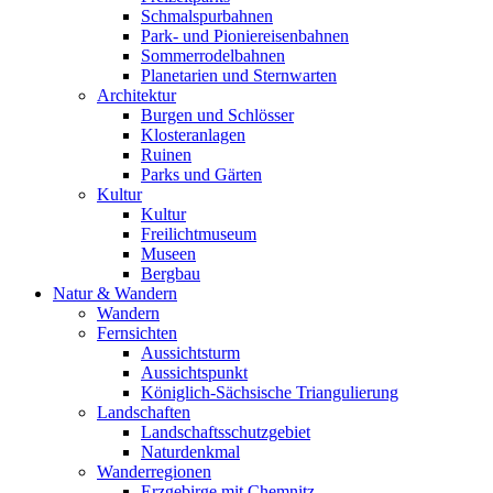
Schmalspurbahnen
Park- und Pioniereisenbahnen
Sommerrodelbahnen
Planetarien und Sternwarten
Architektur
Burgen und Schlösser
Klosteranlagen
Ruinen
Parks und Gärten
Kultur
Kultur
Freilichtmuseum
Museen
Bergbau
Natur & Wandern
Wandern
Fernsichten
Aussichtsturm
Aussichtspunkt
Königlich-Sächsische Triangulierung
Landschaften
Landschaftsschutzgebiet
Naturdenkmal
Wanderregionen
Erzgebirge mit Chemnitz