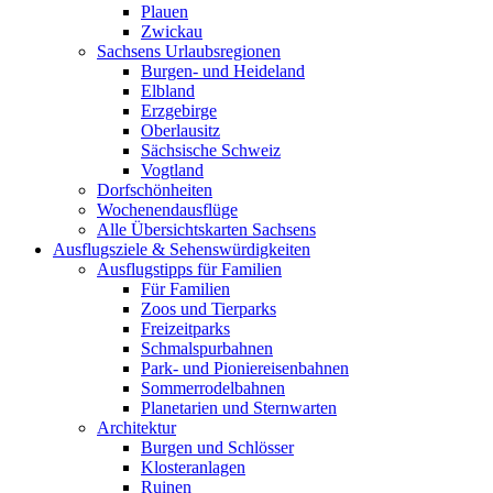
Plauen
Zwickau
Sachsens Urlaubsregionen
Burgen- und Heideland
Elbland
Erzgebirge
Oberlausitz
Sächsische Schweiz
Vogtland
Dorfschönheiten
Wochenendausflüge
Alle Übersichtskarten Sachsens
Ausflugsziele & Sehenswürdigkeiten
Ausflugstipps für Familien
Für Familien
Zoos und Tierparks
Freizeitparks
Schmalspurbahnen
Park- und Pioniereisenbahnen
Sommerrodelbahnen
Planetarien und Sternwarten
Architektur
Burgen und Schlösser
Klosteranlagen
Ruinen