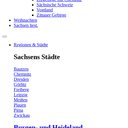
Sächsische Schweiz
Vogtland
Zittauer Gebirge
Weihnachten
Sachsen liest.
Regionen & Städte
Sachsens Städte
Bautzen
Chemnitz
Dresden
Görlitz
Freiberg
Leipzig
Meißen
Plauen
Pirna
Zwickau
Burgen- und Heideland