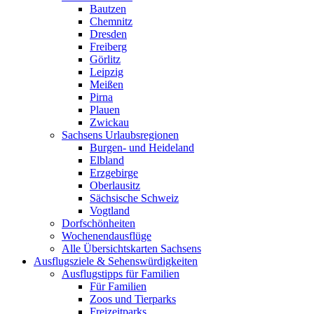
Bautzen
Chemnitz
Dresden
Freiberg
Görlitz
Leipzig
Meißen
Pirna
Plauen
Zwickau
Sachsens Urlaubsregionen
Burgen- und Heideland
Elbland
Erzgebirge
Oberlausitz
Sächsische Schweiz
Vogtland
Dorfschönheiten
Wochenendausflüge
Alle Übersichtskarten Sachsens
Ausflugsziele & Sehenswürdigkeiten
Ausflugstipps für Familien
Für Familien
Zoos und Tierparks
Freizeitparks