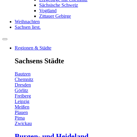
Sächsische Schweiz
Vogtland
Zittauer Gebirge
Weihnachten
Sachsen liest.
Regionen & Städte
Sachsens Städte
Bautzen
Chemnitz
Dresden
Görlitz
Freiberg
Leipzig
Meißen
Plauen
Pirna
Zwickau
Burgen- und Heideland