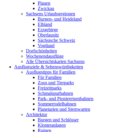
Plauen
Zwickau
Sachsens Urlaubsregionen
Burgen- und Heideland
Elbland
Erzgebirge
Oberlausitz
Sächsische Schweiz
Vogtland
Dorfschönheiten
Wochenendausflüge
Alle Übersichtskarten Sachsens
Ausflugsziele & Sehenswürdigkeiten
Ausflugstipps für Familien
Für Familien
Zoos und Tierparks
Freizeitparks
Schmalspurbahnen
Park- und Pioniereisenbahnen
Sommerrodelbahnen
Planetarien und Sternwarten
Architektur
Burgen und Schlösser
Klosteranlagen
Ruinen