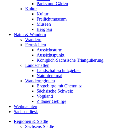
Parks und Gärten
Kultur
Kultur
Freilichtmuseum
Museen
Bergbau
Natur & Wandern
Wandern
Fernsichten
Aussichtsturm
Aussichtspunkt
Königlich-Sächsische Triangulierung
Landschaften
Landschaftsschutzgebiet
Naturdenkmal
Wanderregionen
Erzgebirge mit Chemnitz
Sächsische Schweiz
Vogtland
Zittauer Gebirge
Weihnachten
Sachsen liest.
Regionen & Städte
Sachsens Städte