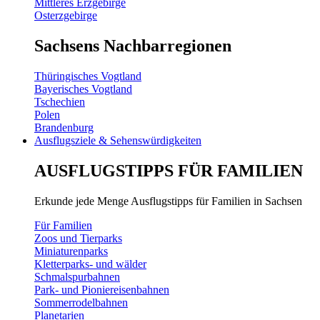
Mittleres Erzgebirge
Osterzgebirge
Sachsens Nachbarregionen
Thüringisches Vogtland
Bayerisches Vogtland
Tschechien
Polen
Brandenburg
Ausflugsziele & Sehenswürdigkeiten
AUSFLUGSTIPPS FÜR FAMILIEN
Erkunde jede Menge Ausflugstipps für Familien in Sachsen
Für Familien
Zoos und Tierparks
Miniaturenparks
Kletterparks- und wälder
Schmalspurbahnen
Park- und Pioniereisenbahnen
Sommerrodelbahnen
Planetarien