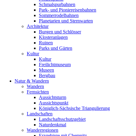
Schmalspurbahnen
Park- und Pioniereisenbahnen
Sommerrodelbahnen
Planetarien und Sternwarten
Architektur
Burgen und Schlösser
Klosteranlagen
Ruinen
Parks und Gärten
Kultur
Kultur
Freilichtmuseum
Museen
Bergbau
Natur & Wandern
Wandern
Fernsichten
Aussichtsturm
Aussichtspunkt
Königlich-Sächsische Triangulierung
Landschaften
Landschaftsschutzgebiet
Naturdenkmal
Wanderregionen
Erzgebirge mit Chemnitz