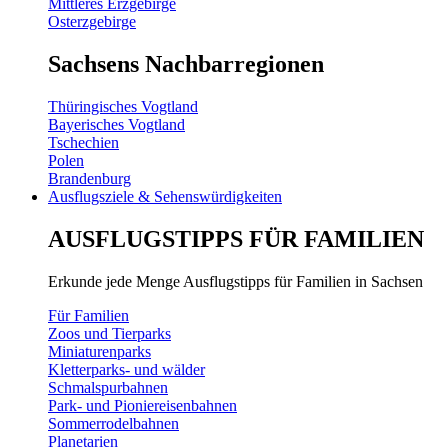
Mittleres Erzgebirge
Osterzgebirge
Sachsens Nachbarregionen
Thüringisches Vogtland
Bayerisches Vogtland
Tschechien
Polen
Brandenburg
Ausflugsziele & Sehenswürdigkeiten
AUSFLUGSTIPPS FÜR FAMILIEN
Erkunde jede Menge Ausflugstipps für Familien in Sachsen
Für Familien
Zoos und Tierparks
Miniaturenparks
Kletterparks- und wälder
Schmalspurbahnen
Park- und Pioniereisenbahnen
Sommerrodelbahnen
Planetarien