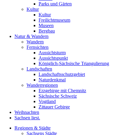
Parks und Gärten
Kultur
Kultur
Freilichtmuseum
Museen
Bergbau
Natur & Wandern
Wandern
Fernsichten
Aussichtsturm
Aussichtspunkt
Königlich-Sächsische Triangulierung
Landschaften
Landschaftsschutzgebiet
Naturdenkmal
Wanderregionen
Erzgebirge mit Chemnitz
Sächsische Schweiz
Vogtland
Zittauer Gebirge
Weihnachten
Sachsen liest.
Regionen & Städte
Sachsens Städte