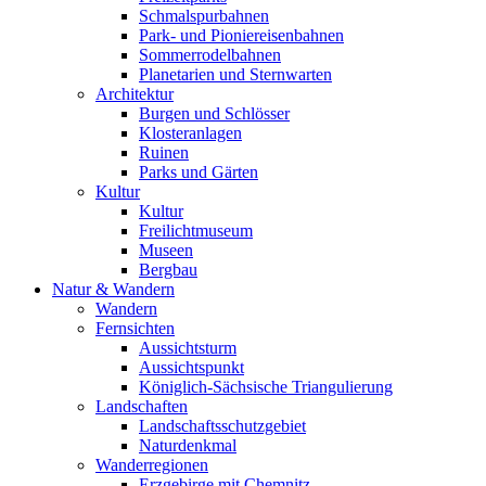
Schmalspurbahnen
Park- und Pioniereisenbahnen
Sommerrodelbahnen
Planetarien und Sternwarten
Architektur
Burgen und Schlösser
Klosteranlagen
Ruinen
Parks und Gärten
Kultur
Kultur
Freilichtmuseum
Museen
Bergbau
Natur & Wandern
Wandern
Fernsichten
Aussichtsturm
Aussichtspunkt
Königlich-Sächsische Triangulierung
Landschaften
Landschaftsschutzgebiet
Naturdenkmal
Wanderregionen
Erzgebirge mit Chemnitz