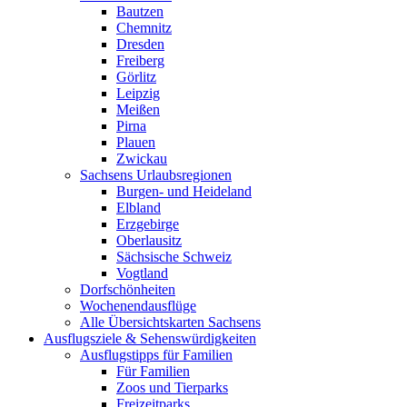
Bautzen
Chemnitz
Dresden
Freiberg
Görlitz
Leipzig
Meißen
Pirna
Plauen
Zwickau
Sachsens Urlaubsregionen
Burgen- und Heideland
Elbland
Erzgebirge
Oberlausitz
Sächsische Schweiz
Vogtland
Dorfschönheiten
Wochenendausflüge
Alle Übersichtskarten Sachsens
Ausflugsziele & Sehenswürdigkeiten
Ausflugstipps für Familien
Für Familien
Zoos und Tierparks
Freizeitparks