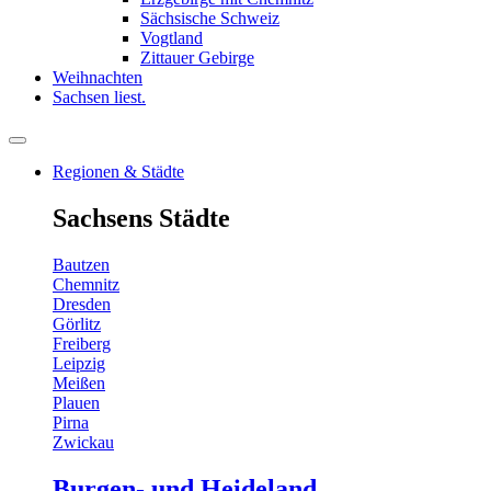
Sächsische Schweiz
Vogtland
Zittauer Gebirge
Weihnachten
Sachsen liest.
Regionen & Städte
Sachsens Städte
Bautzen
Chemnitz
Dresden
Görlitz
Freiberg
Leipzig
Meißen
Plauen
Pirna
Zwickau
Burgen- und Heideland