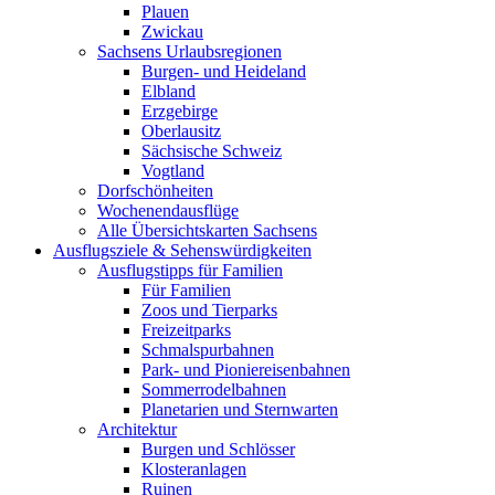
Plauen
Zwickau
Sachsens Urlaubsregionen
Burgen- und Heideland
Elbland
Erzgebirge
Oberlausitz
Sächsische Schweiz
Vogtland
Dorfschönheiten
Wochenendausflüge
Alle Übersichtskarten Sachsens
Ausflugsziele & Sehenswürdigkeiten
Ausflugstipps für Familien
Für Familien
Zoos und Tierparks
Freizeitparks
Schmalspurbahnen
Park- und Pioniereisenbahnen
Sommerrodelbahnen
Planetarien und Sternwarten
Architektur
Burgen und Schlösser
Klosteranlagen
Ruinen